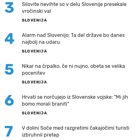
3
Silovite nevihte so v delu Slovenije presekale
vročinski val
SLOVENIJA
4
Alarm nad Slovenijo: Ta del države bo danes
najbolj na udaru
SLOVENIJA
5
Nikar na črpalko, če ni nujno, obeta se velika
pocenitev
SLOVENIJA
6
Hrvati se norčujejo iz Slovenske vojske: "Mi jih
bomo morali braniti"
SLOVENIJA
7
V dolini Soče med razgretimi čakajočimi turisti
izbruhnil pretep