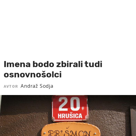
MOJ SANJ
Imena bodo zbirali tudi
osnovnošolci
Andraž Sodja
AVTOR