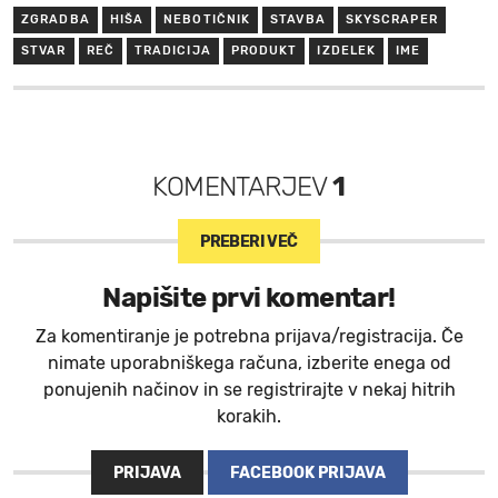
ZGRADBA
HIŠA
NEBOTIČNIK
STAVBA
SKYSCRAPER
STVAR
REČ
TRADICIJA
PRODUKT
IZDELEK
IME
KOMENTARJEV
1
PREBERI VEČ
Napišite prvi komentar!
Za komentiranje je potrebna prijava/registracija. Če
nimate uporabniškega računa, izberite enega od
ponujenih načinov in se registrirajte v nekaj hitrih
korakih.
PRIJAVA
FACEBOOK PRIJAVA