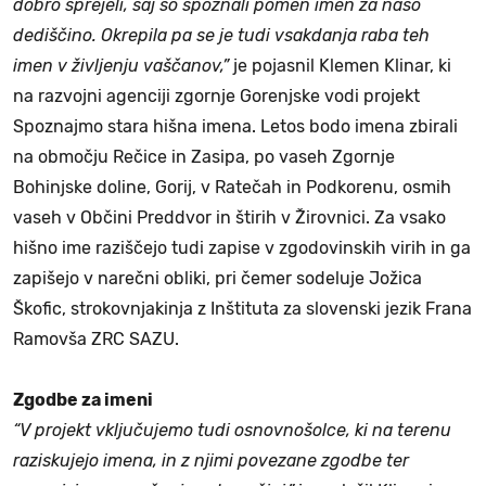
dobro sprejeli, saj so spoznali pomen imen za našo
dediščino. Okrepila pa se je tudi vsakdanja raba teh
imen v življenju vaščanov,”
je pojasnil Klemen Klinar, ki
na razvojni agenciji zgornje Gorenjske vodi projekt
Spoznajmo stara hišna imena. Letos bodo imena zbirali
na območju Rečice in Zasipa, po vaseh Zgornje
Bohinjske doline, Gorij, v Ratečah in Podkorenu, osmih
vaseh v Občini Preddvor in štirih v Žirovnici. Za vsako
hišno ime raziščejo tudi zapise v zgodovinskih virih in ga
zapišejo v narečni obliki, pri čemer sodeluje Jožica
Škofic, strokovnjakinja z Inštituta za slovenski jezik Frana
Ramovša ZRC SAZU.
Zgodbe za imeni
“V projekt vključujemo tudi osnovnošolce, ki na terenu
raziskujejo imena, in z njimi povezane zgodbe ter