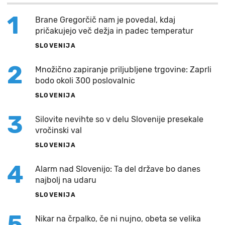
1
Brane Gregorčič nam je povedal, kdaj
pričakujejo več dežja in padec temperatur
SLOVENIJA
2
Množično zapiranje priljubljene trgovine: Zaprli
bodo okoli 300 poslovalnic
SLOVENIJA
3
Silovite nevihte so v delu Slovenije presekale
vročinski val
SLOVENIJA
4
Alarm nad Slovenijo: Ta del države bo danes
najbolj na udaru
SLOVENIJA
5
Nikar na črpalko, če ni nujno, obeta se velika