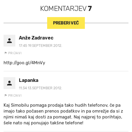
KOMENTARJEV
7
PREBERI VEČ
Anže Zadravec
17:45 19.SEPTEMBER 2012.
PRIJAVI
http://goo.gl/4MnVy
Lapanka
11:34 13.SEPTEMBER 2012.
PRIJAVI
Kaj Simobilu pomaga prodaja tako hudih telefonov, če pa
imajo tako počasen prenos podatkov in pa omrežje da si z
njimi nimaš kaj dosti za pomagat. Naj najprej to porihtajo,
šele nato naj ponujajo takšne telefone!