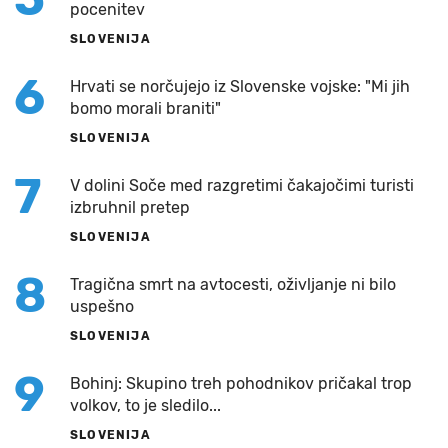
pocenitev
SLOVENIJA
6
Hrvati se norčujejo iz Slovenske vojske: "Mi jih
bomo morali braniti"
SLOVENIJA
7
V dolini Soče med razgretimi čakajočimi turisti
izbruhnil pretep
SLOVENIJA
8
Tragična smrt na avtocesti, oživljanje ni bilo
uspešno
SLOVENIJA
9
Bohinj: Skupino treh pohodnikov pričakal trop
volkov, to je sledilo...
SLOVENIJA