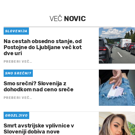
VEČ
NOVIC
SLOVENIJA
Na cestah obsedno stanje, od
Postojne do Ljubljane več kot
dve uri
PREBERI VEČ…
SMO SREČNI?
Smo srečni? Slovenija z
dohodkom nad ceno sreče
PREBERI VEČ…
GROZLJIVO
Smrt avstrijske vplivnice v
Sloveniji dobiva nove