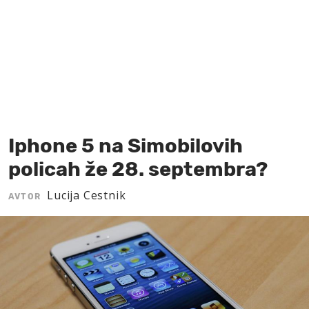
MOJ SANJ
Iphone 5 na Simobilovih
policah že 28. septembra?
Lucija Cestnik
AVTOR