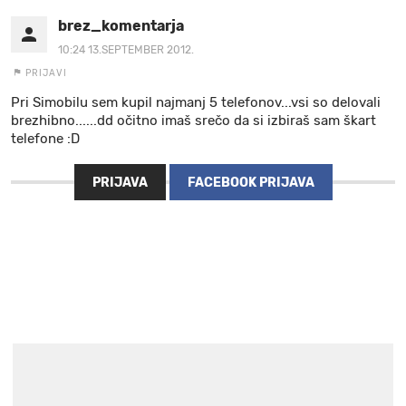
brez_komentarja
10:24 13.SEPTEMBER 2012.
PRIJAVI
Pri Simobilu sem kupil najmanj 5 telefonov...vsi so delovali
brezhibno......dd očitno imaš srečo da si izbiraš sam škart
telefone :D
PRIJAVA
FACEBOOK PRIJAVA