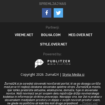
SPREMLJAJ NAS
Partnerji:
VREME.NET
BOLHA.COM
MED.OVER.NET
STYLE.OVER.NET
Powered by:
Copyright 2026. Zurnal24 |
Styria Media si
Žurnal24.si je osrednji slovenski novičarski portal, ki se po dosegu uvršča
med prve tri najbolj obiskane slovenske spletne strani. Žurnal24 je mesto,
kjer lahko prebirate aktualne, ekskluzivne, domače, tuje in slovenske
novice. Naši novinarji se pri svojem delu najstrožje držijo novinarskega
kodeksa in informacije striktno preverjajo. Navajajo vire, kar žal ni praksa v
slovenskem medijskem prostoru in dajejo v svojih novicah prostor vsem,
ne glede na politično ali kakršno koli drugo pripadnost.
... Preberi več