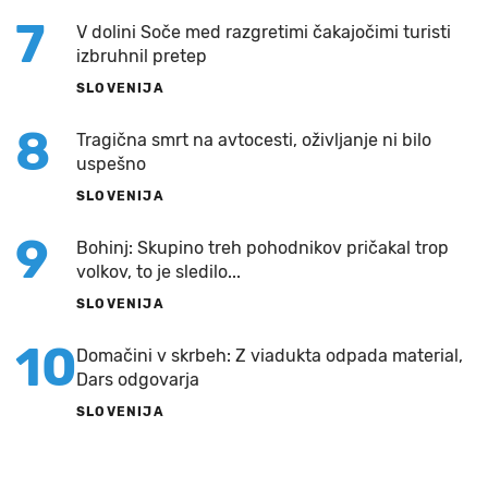
7
V dolini Soče med razgretimi čakajočimi turisti
izbruhnil pretep
SLOVENIJA
8
Tragična smrt na avtocesti, oživljanje ni bilo
uspešno
SLOVENIJA
9
Bohinj: Skupino treh pohodnikov pričakal trop
volkov, to je sledilo...
SLOVENIJA
10
Domačini v skrbeh: Z viadukta odpada material,
Dars odgovarja
SLOVENIJA