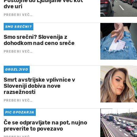
Postojne do Ljubljane več kot
dve uri
PREBERI VEČ…
SMO SREČNI?
Smo srečni? Slovenija z
dohodkom nad ceno sreče
PREBERI VEČ…
GROZLJIVO
Smrt avstrijske vplivnice v
Sloveniji dobiva nove
razsežnosti
PREBERI VEČ…
PIC OPOZARJA
Če se odpravljate na pot, nujno
preverite to povezavo