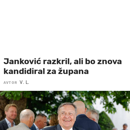
MOJ SANJ
Janković razkril, ali bo znova
kandidiral za župana
V. L.
AVTOR