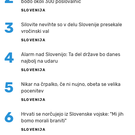
bodo okoli 300 poslovalnic
SLOVENIJA
3
Silovite nevihte so v delu Slovenije presekale
vročinski val
SLOVENIJA
4
Alarm nad Slovenijo: Ta del države bo danes
najbolj na udaru
SLOVENIJA
5
Nikar na črpalko, če ni nujno, obeta se velika
pocenitev
SLOVENIJA
6
Hrvati se norčujejo iz Slovenske vojske: "Mi jih
bomo morali braniti"
SLOVENIJA