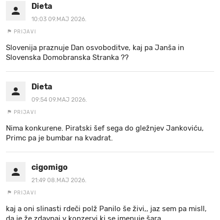
Dieta
10:03 09.MAJ 2026.
PRIJAVI
Slovenija praznuje Dan osvoboditve, kaj pa Janša in
Slovenska Domobranska Stranka ??
Dieta
09:54 09.MAJ 2026.
PRIJAVI
Nima konkurene. Piratski šef sega do gležnjev Jankoviću,
Primc pa je bumbar na kvadrat.
cigomigo
21:49 08.MAJ 2026.
PRIJAVI
kaj a oni slinasti rdeči polž Panilo še živi,, jaz sem pa misll,
da je že zdavnaj v konzervi ki se imenuje šara