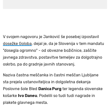
V svojem nagovoru je Janković še posebej izpostavil
dosežke Goloba
, dejal je, da je Slovenija v tem mandatu
"dosegla ogromno" - od obvezne božičnice, zaščite
javnega zdravstva, postavitve temeljev za dolgotrajno
oskrbo, pa do gradnje javnih stanovanj.
Naziva častna meščanka in častni meščan Ljubljane
sta prejela ustanoviteljica in dolgoletna dekanja
Poslovne šole Bled
Danica Purg
ter legenda slovenske
košarke
Ivo Daneu
. Podelili so tudi tudi nagrade in
plakete glavnega mesta.