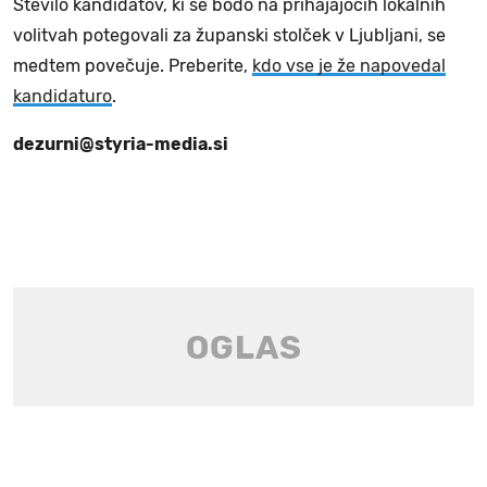
Število kandidatov, ki se bodo na prihajajočih lokalnih
volitvah potegovali za županski stolček v Ljubljani, se
medtem povečuje. Preberite,
kdo vse je že napovedal
kandidaturo
.
dezurni@styria-media.si