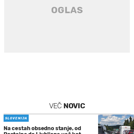
VEČ
NOVIC
SLOVENIJA
Na cestah obsedno stanje, od