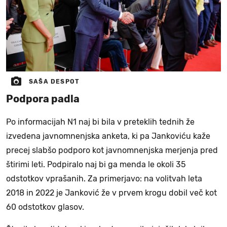
SAŠA DESPOT
Podpora padla
Po informacijah N1 naj bi bila v preteklih tednih že
izvedena javnomnenjska anketa, ki pa Jankoviću kaže
precej slabšo podporo kot javnomnenjska merjenja pred
štirimi leti. Podpiralo naj bi ga menda le okoli 35
odstotkov vprašanih. Za primerjavo: na volitvah leta
2018 in 2022 je Janković že v prvem krogu dobil več kot
60 odstotkov glasov.