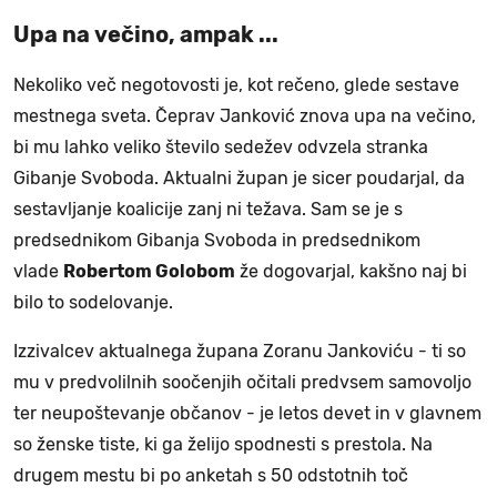
Upa na večino, ampak ...
Nekoliko več negotovosti je, kot rečeno, glede sestave
mestnega sveta. Čeprav Janković znova upa na večino,
bi mu lahko veliko število sedežev odvzela stranka
Gibanje Svoboda. Aktualni župan je sicer poudarjal, da
sestavljanje koalicije zanj ni težava. Sam se je s
predsednikom Gibanja Svoboda in predsednikom
vlade
Robertom Golobom
že dogovarjal, kakšno naj bi
bilo to sodelovanje.
Izzivalcev aktualnega župana Zoranu Jankoviću - ti so
mu v predvolilnih soočenjih očitali predvsem samovoljo
ter neupoštevanje občanov - je letos devet in v glavnem
so ženske tiste, ki ga želijo spodnesti s prestola. Na
drugem mestu bi po anketah s 50 odstotnih toč