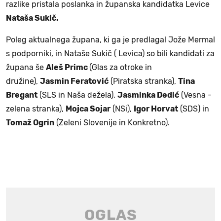
razlike pristala poslanka in županska kandidatka Levice
Nataša Sukič.
Poleg aktualnega župana, ki ga je predlagal Jože Mermal
s podporniki, in Nataše Sukič ( Levica) so bili kandidati za
župana še
Aleš Primc
(Glas za otroke in
družine),
Jasmin Feratović
(Piratska stranka),
Tina
Bregant
(SLS in Naša dežela),
Jasminka Dedić
(Vesna -
zelena stranka),
Mojca Sojar
(NSi),
Igor Horvat
(SDS) in
Tomaž Ogrin
(Zeleni Slovenije in Konkretno).