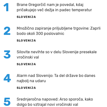
1
Brane Gregorčič nam je povedal, kdaj
pričakujejo več dežja in padec temperatur
SLOVENIJA
2
Množično zapiranje priljubljene trgovine: Zaprli
bodo okoli 300 poslovalnic
SLOVENIJA
3
Silovite nevihte so v delu Slovenije presekale
vročinski val
SLOVENIJA
4
Alarm nad Slovenijo: Ta del države bo danes
najbolj na udaru
SLOVENIJA
5
Srednjeročna napoved: Arso sporoča, kako
dolgo bo vztrajal novi vročinski val