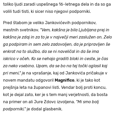
toliko ljudi zaradi uspešnega 16-letnega dela in da so ga
volili tudi tisti, ki sicer niso njegovi podporniki.
Pred štabom je veliko Jankovićevih podpornikov,
mestnih svetnikov.
"Vem, kakšna je bila Ljubljana prej in
kakšna je zdaj in za to je v največji meri zaslužen on. Zelo
ga podpiram in sem zelo zadovoljen, da je pripravljen še
enkrat na to službo, da se ni naveličal in da še ima
iskrico v očeh. Ko se nehajo graditi bloki in ceste, je čas
za neko vsebino. Upam, da se bo na tej točki oglasil kaj
pri meni," j
e na vprašanje, kaj od Jankovića pričakuje v
novem mandatu odgovoril
Magnifico
, ki je tako kot
prejšnja leta na županovi listi. Vendar bolj proti koncu,
kot je dejal zato, ker je s tem manj verjetnosti, da bosta
na primer on ali Jure Zdovc izvoljena.
"Mi smo bolj
podporniki,"
je dodal glasbenik.