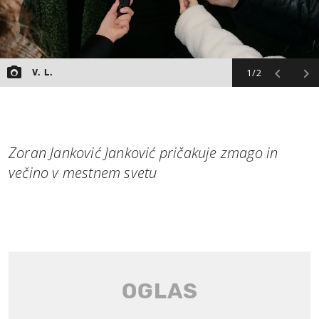
1/2
V. L.
Zoran Janković Janković pričakuje zmago in
večino v mestnem svetu