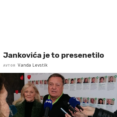
MOJ SANJ
Jankovića je to presenetilo
Vanda Levstik
AVTOR