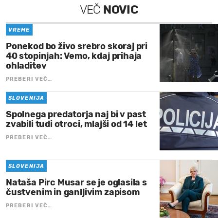
VEČ
NOVIC
VREME
Ponekod bo živo srebro skoraj pri
40 stopinjah: Vemo, kdaj prihaja
ohladitev
PREBERI VEČ…
SLOVENIJA
Spolnega predatorja naj bi v past
zvabili tudi otroci, mlajši od 14 let
PREBERI VEČ…
SLOVENIJA
Nataša Pirc Musar se je oglasila s
čustvenim in ganljivim zapisom
PREBERI VEČ…