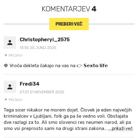
KOMENTARJEV
4
PREBERI VEČ
Christopheryi_2575
13:50 20.JUNIJ 2025.
PRIJAVI
🍓 V r o č a d e k l e t a ča k a jo na va s n a 👉 𝗦𝗲𝘅𝘁𝗼.𝗹𝗶𝗳𝗲
Fredi34
07:57 21.NOVEMBER 2022.
PRIJAVI
Tega sicer nikakor ne morem dojet. Človek je eden največjih
kriminalcev v Ljubljani, folk ga pa še vedno voli. Obstajata
dve razlagi za to. Ali smo slovenci res neumen narod, ali pa
smo vsi preprosto sami na drugi strani zakona
…
...prikaži več