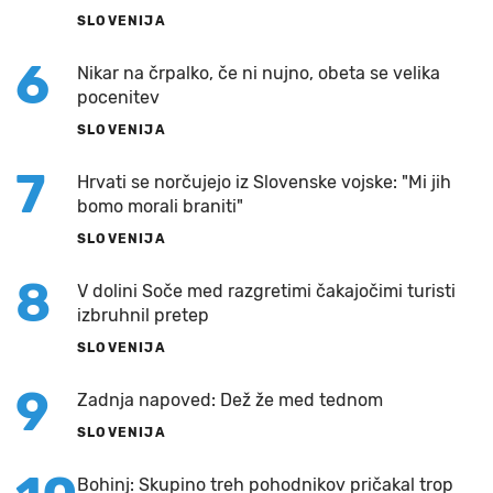
SLOVENIJA
6
Nikar na črpalko, če ni nujno, obeta se velika
pocenitev
SLOVENIJA
7
Hrvati se norčujejo iz Slovenske vojske: "Mi jih
bomo morali braniti"
SLOVENIJA
8
V dolini Soče med razgretimi čakajočimi turisti
izbruhnil pretep
SLOVENIJA
9
Zadnja napoved: Dež že med tednom
SLOVENIJA
Bohinj: Skupino treh pohodnikov pričakal trop