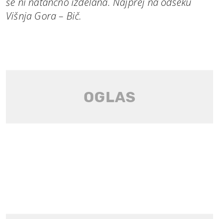
še ni natančno izdelana. Najprej na odseku
Višnja Gora – Bič.