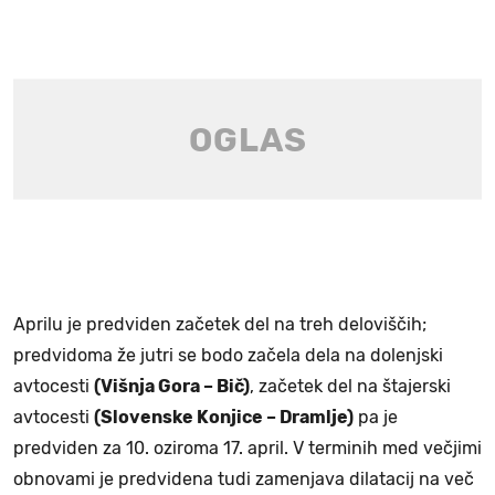
Aprilu je predviden začetek del na treh deloviščih;
predvidoma že jutri se bodo začela dela na dolenjski
avtocesti
(Višnja Gora – Bič)
, začetek del na štajerski
avtocesti
(Slovenske Konjice – Dramlje)
pa je
predviden za 10. oziroma 17. april. V terminih med večjimi
obnovami je predvidena tudi zamenjava dilatacij na več