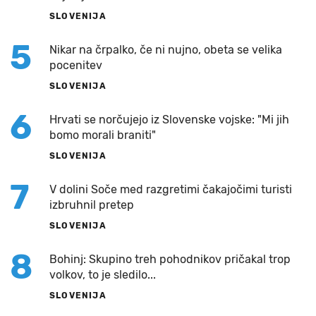
SLOVENIJA
5
Nikar na črpalko, če ni nujno, obeta se velika
pocenitev
SLOVENIJA
6
Hrvati se norčujejo iz Slovenske vojske: "Mi jih
bomo morali braniti"
SLOVENIJA
7
V dolini Soče med razgretimi čakajočimi turisti
izbruhnil pretep
SLOVENIJA
8
Bohinj: Skupino treh pohodnikov pričakal trop
volkov, to je sledilo...
SLOVENIJA