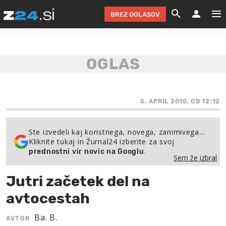
BREZ OGLASOV
GRADIMO &
OLIMPI
EKO 
INTE
T
SLOV
KOMENTARJ
FILM & G
NEPRE
AVTO 
NO
FI
SV
ČRNA 
KOMB
VARČ
AKT
KO
BI
ŠP
FESTIVAL ZA L
LEPOT
MOTO
NA 
NA
O
5. APRIL 2010, OB 12:12
MAG
ODNOSI IN
ŽIVLJEN
IZ DR
KOLE
E-
ZDR
POGLEJ
Ste izvedeli kaj koristnega, novega, zanimivega…
Kliknite tukaj in Žurnal24 izberite za svoj
HOROSKOP IN
PRAVNI
ŠOFER
ZIMSK
PRE
AV
.
prednostni vir novic na Googlu
Sem že izbral
JOO
IN
POPO
POGLEJ
POGLEJ
POGLEJ
Jutri začetek del na
SEM 
POD S
POGLEJ
avtocestah
TRAJN
POGLEJ
Ba. B.
AVTOR
ŽURNAL P