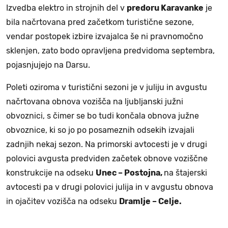
Izvedba elektro in strojnih del v
predoru Karavanke
je
bila načrtovana pred začetkom turistične sezone,
vendar postopek izbire izvajalca še ni pravnomočno
sklenjen, zato bodo opravljena predvidoma septembra,
pojasnjujejo na Darsu.
Poleti oziroma v turistični sezoni je v juliju in avgustu
načrtovana obnova vozišča na ljubljanski južni
obvoznici, s čimer se bo tudi končala obnova južne
obvoznice, ki so jo po posameznih odsekih izvajali
zadnjih nekaj sezon. Na primorski avtocesti je v drugi
polovici avgusta predviden začetek obnove voziščne
konstrukcije na odseku
Unec – Postojna,
na štajerski
avtocesti pa v drugi polovici julija in v avgustu obnova
in ojačitev vozišča na odseku
Dramlje – Celje.