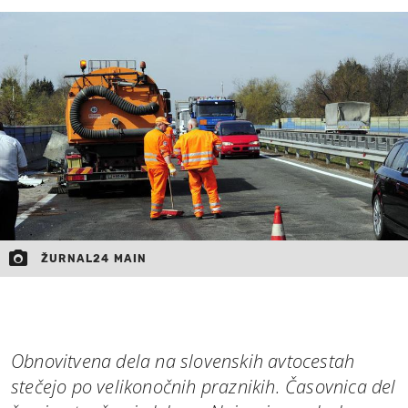
MOJ SANJ
ŽURNAL24 MAIN
Obnovitvena dela na slovenskih avtocestah
stečejo po velikonočnih praznikih. Časovnica del