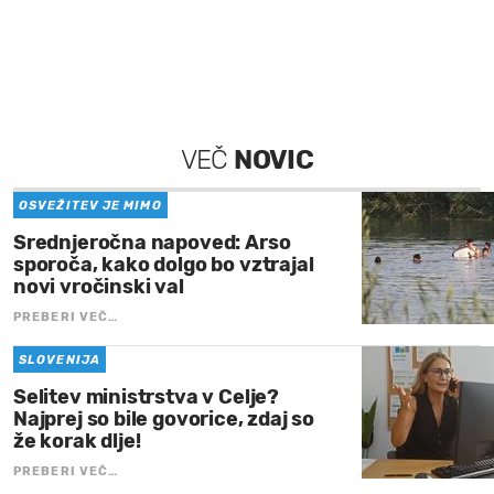
VEČ
NOVIC
OSVEŽITEV JE MIMO
Srednjeročna napoved: Arso
sporoča, kako dolgo bo vztrajal
novi vročinski val
PREBERI VEČ…
SLOVENIJA
Selitev ministrstva v Celje?
Najprej so bile govorice, zdaj so
že korak dlje!
PREBERI VEČ…