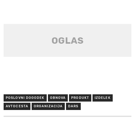
POSLOVNI DOGODEK
OBNOVA
PRODUKT
IZDELEK
AVTOCESTA
ORGANIZACIJA
DARS