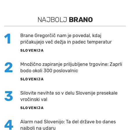
NAJBOLJ
BRANO
1
Brane Gregorčič nam je povedal, kdaj
pričakujejo več dežja in padec temperatur
SLOVENIJA
2
Množično zapiranje priljubljene trgovine: Zaprli
bodo okoli 300 poslovalnic
SLOVENIJA
3
Silovite nevihte so v delu Slovenije presekale
vročinski val
SLOVENIJA
4
Alarm nad Slovenijo: Ta del države bo danes
najbolj na udaru