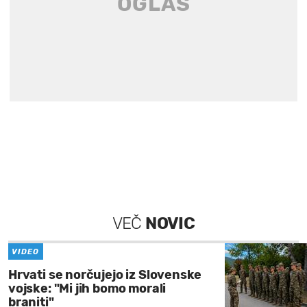
VEČ
NOVIC
VIDEO
Hrvati se norčujejo iz Slovenske
vojske: "Mi jih bomo morali
braniti"