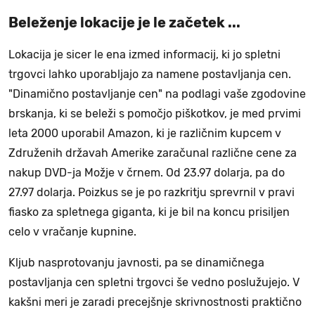
Beleženje lokacije je le začetek ...
Lokacija je sicer le ena izmed informacij, ki jo spletni
trgovci lahko uporabljajo za namene postavljanja cen.
"Dinamično postavljanje cen" na podlagi vaše zgodovine
brskanja, ki se beleži s pomočjo piškotkov, je med prvimi
leta 2000 uporabil Amazon, ki je različnim kupcem v
Združenih državah Amerike zaračunal različne cene za
nakup DVD-ja Možje v črnem. Od 23.97 dolarja, pa do
27.97 dolarja. Poizkus se je po razkritju sprevrnil v pravi
fiasko za spletnega giganta, ki je bil na koncu prisiljen
celo v vračanje kupnine.
Kljub nasprotovanju javnosti, pa se dinamičnega
postavljanja cen spletni trgovci še vedno poslužujejo. V
kakšni meri je zaradi precejšnje skrivnostnosti praktično