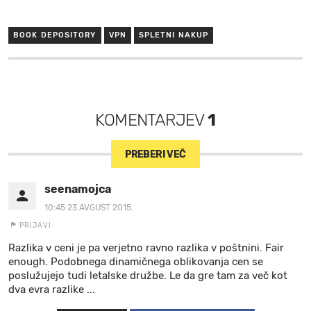
BOOK DEPOSITORY
VPN
SPLETNI NAKUP
KOMENTARJEV
1
PREBERI VEČ
seenamojca
10:45 23.AVGUST 2015.
PRIJAVI
Razlika v ceni je pa verjetno ravno razlika v poštnini. Fair
enough. Podobnega dinamičnega oblikovanja cen se
poslužujejo tudi letalske družbe. Le da gre tam za več kot
dva evra razlike ...