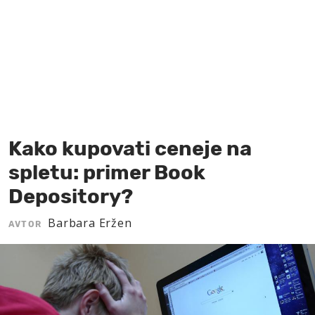
MOJ SANJ
Kako kupovati ceneje na
spletu: primer Book
Depository?
Barbara Eržen
AVTOR