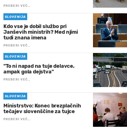
PREBERI VEČ…
SLOVENIJA
Kdo vse je dobil službo pri
Janševih ministrih? Med njimi
tudi znana imena
PREBERI VEČ…
SLOVENIJA
"To ni napad na tuje delavce,
ampak gola dejstva"
PREBERI VEČ…
SLOVENIJA
Ministrstvo: Konec brezplačnih
tečajev slovenščine za tujce
PREBERI VEČ…