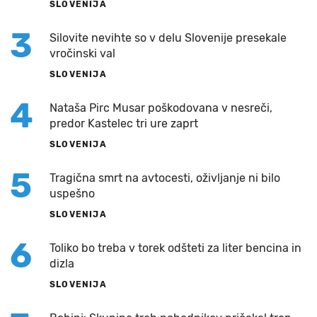
SLOVENIJA
3
Silovite nevihte so v delu Slovenije presekale
vročinski val
SLOVENIJA
4
Nataša Pirc Musar poškodovana v nesreči,
predor Kastelec tri ure zaprt
SLOVENIJA
5
Tragična smrt na avtocesti, oživljanje ni bilo
uspešno
SLOVENIJA
6
Toliko bo treba v torek odšteti za liter bencina in
dizla
SLOVENIJA