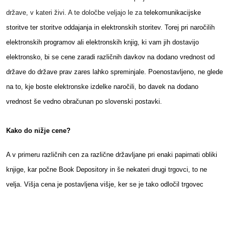
države, v kateri živi. A te določbe veljajo le za
telekomunikacijske
storitve ter storitve oddajanja in elektronskih storitev. Torej pri naročilih
elektronskih programov ali elektronskih knjig, ki vam jih dostavijo
elektronsko, bi se cene zaradi različnih davkov na dodano vrednost od
države do države prav zares lahko spreminjale. Poenostavljeno, ne glede
na to, kje boste elektronske izdelke naročili, bo davek na dodano
vrednost še vedno obračunan po slovenski postavki.
Kako do nižje cene?
A v primeru različnih cen za različne državljane pri enaki papirnati obliki
knjige, kar počne Book Depository in še nekateri drugi trgovci, to ne
velja. Višja cena je postavljena višje, ker se je tako odločil trgovec