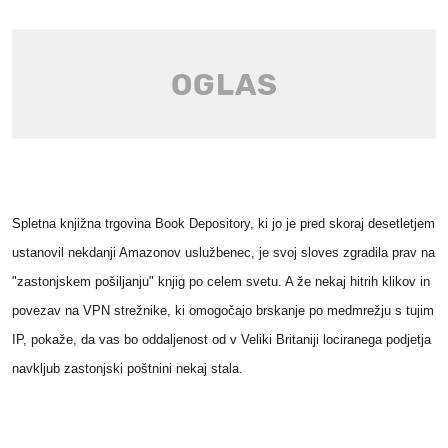
Spletna knjižna trgovina Book Depository, ki jo je pred skoraj desetletjem
ustanovil nekdanji Amazonov uslužbenec, je svoj sloves zgradila prav na
"zastonjskem pošiljanju" knjig po celem svetu. A že nekaj hitrih klikov in
povezav na VPN strežnike, ki omogočajo brskanje po medmrežju s tujim
IP, pokaže, da vas bo oddaljenost od v Veliki Britaniji lociranega podjetja
navkljub zastonjski poštnini nekaj stala.