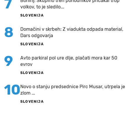
7
Bohinj: Skupino treh pohodnikov pričakal trop
volkov, to je sledilo...
SLOVENIJA
8
Domačini v skrbeh: Z viadukta odpada material,
Dars odgovarja
SLOVENIJA
9
Avto parkiral pol ure dlje, plačati mora kar 50
evrov
SLOVENIJA
10
Novo o stanju predsednice Pirc Musar, utrpela je
zlom ...
SLOVENIJA