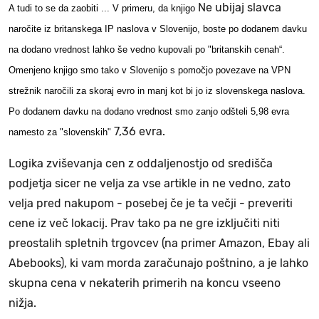
Ne ubijaj slavca
A tudi to se da zaobiti ... V primeru, da knjigo
naročite iz britanskega IP naslova v Slovenijo, boste po dodanem davku
na dodano vrednost lahko še vedno kupovali po "britanskih cenah“.
Omenjeno knjigo smo tako v Slovenijo s pomočjo povezave na VPN
strežnik naročili za skoraj evro in manj kot bi jo iz slovenskega naslova.
Po dodanem davku na dodano vrednost smo zanjo odšteli 5,98 evra
7,36 evra.
namesto za "slovenskih"
Logika zviševanja cen z oddaljenostjo od središča
podjetja sicer ne velja za vse artikle in ne vedno, zato
velja pred nakupom - posebej če je ta večji - preveriti
cene iz več lokacij. Prav tako pa ne gre izključiti niti
preostalih spletnih trgovcev (na primer Amazon, Ebay ali
Abebooks), ki vam morda zaračunajo poštnino, a je lahko
skupna cena v nekaterih primerih na koncu vseeno
nižja.