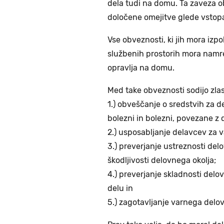
dela tudi na domu. Ta zaveza o
določene omejitve glede vstopa 
Vse obveznosti, ki jih mora izpo
službenih prostorih mora namreč
opravlja na domu.
Med take obveznosti sodijo zlas
1.) obveščanje o sredstvih za d
bolezni in bolezni, povezane z 
2.) usposabljanje delavcev za v
3.) preverjanje ustreznosti de
škodljivosti delovnega okolja;
4.) preverjanje skladnosti delo
delu in
5.) zagotavljanje varnega delo