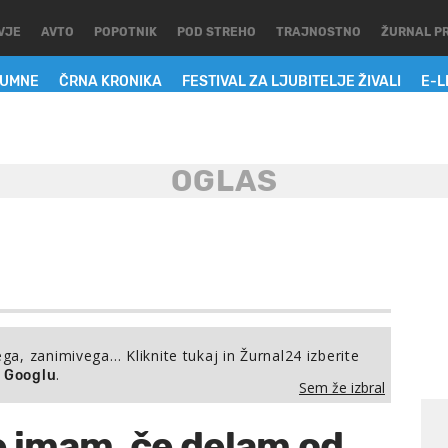
VJE
AVTO
POPOTNIK
POD STREHO
TRAJNOSTNO
ŽURNAL P
LUMNE
ČRNA KRONIKA
FESTIVAL ZA LJUBITELJE ŽIVALI
E-L
ega, zanimivega… Kliknite tukaj in Žurnal24 izberite
.
a Googlu
Sem že izbral
e imam, če delam od