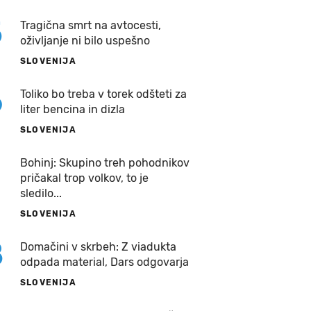
5
Tragična smrt na avtocesti,
oživljanje ni bilo uspešno
SLOVENIJA
6
Toliko bo treba v torek odšteti za
liter bencina in dizla
SLOVENIJA
7
Bohinj: Skupino treh pohodnikov
pričakal trop volkov, to je
sledilo...
SLOVENIJA
8
Domačini v skrbeh: Z viadukta
odpada material, Dars odgovarja
SLOVENIJA