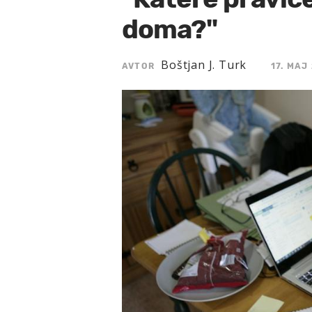
doma?"
Boštjan J. Turk
AVTOR
17. MAJ