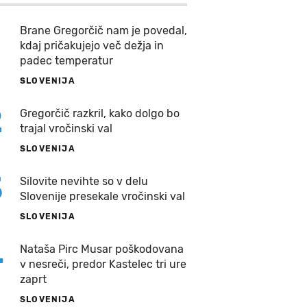
Brane Gregorčič nam je povedal,
kdaj pričakujejo več dežja in
padec temperatur
SLOVENIJA
2
Gregorčič razkril, kako dolgo bo
trajal vročinski val
SLOVENIJA
3
Silovite nevihte so v delu
Slovenije presekale vročinski val
SLOVENIJA
4
Nataša Pirc Musar poškodovana
v nesreči, predor Kastelec tri ure
zaprt
SLOVENIJA