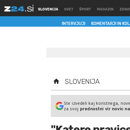
SLOVENIJA
SVET
ŠPORT
MAGAZIN
ZDRA
INTERVJUJI
KOMENTARJI IN KO
SLOVENIJA
Ste izvedeli kaj koristnega, nov
za svoj
prednostni vir novic n
"Katere pravic