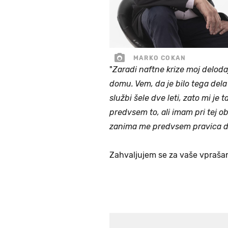
MARKO COKAN
"
Zaradi naftne krize moj deloda
domu. Vem, da je bilo tega del
službi šele dve leti, zato mi j
predvsem to, ali imam pri tej ob
zanima me predvsem pravica do
Zahvaljujem se za vaše vpraša