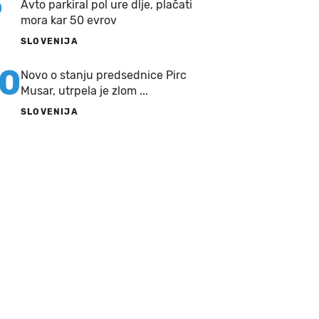
9
Avto parkiral pol ure dlje, plačati
mora kar 50 evrov
SLOVENIJA
10
Novo o stanju predsednice Pirc
Musar, utrpela je zlom ...
SLOVENIJA