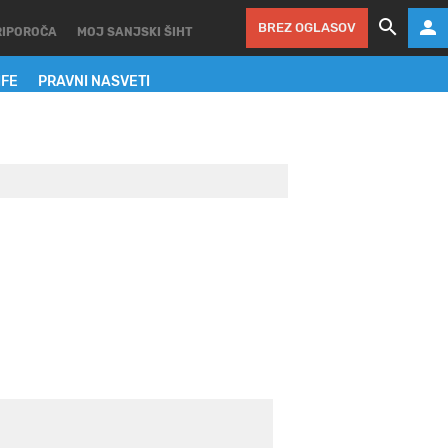
BREZ OGLASOV
RIPOROČA
MOJ SANJSKI ŠIHT
IFE
PRAVNI NASVETI