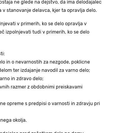
bstaja ne glede na dejstvo, da ima delodajalec
v stanovanje delavca, kjer ta opravlja delo.
lnjevati v primerih, ko se delo opravlja v
 izpolnjevati tudi v primerih, ko se delo
ti:
elo in o nevarnostih za nezgode, poklicne
delom ter izdajanje navodil za varno delo;
arno in zdravo delo;
lovnih razmer z obdobnimi preiskavami
vne opreme s predpisi o varnosti in zdravju pri
vnega okolja.