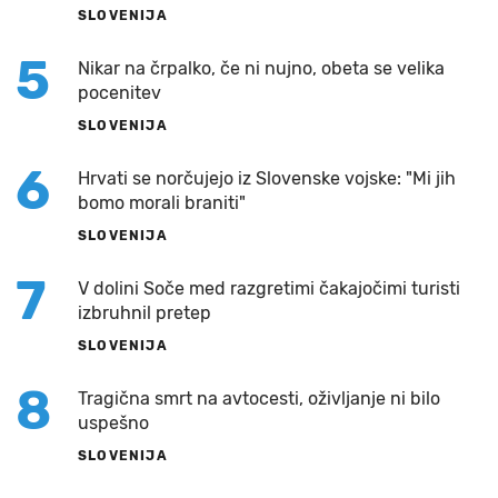
SLOVENIJA
5
Nikar na črpalko, če ni nujno, obeta se velika
pocenitev
SLOVENIJA
6
Hrvati se norčujejo iz Slovenske vojske: "Mi jih
bomo morali braniti"
SLOVENIJA
7
V dolini Soče med razgretimi čakajočimi turisti
izbruhnil pretep
SLOVENIJA
8
Tragična smrt na avtocesti, oživljanje ni bilo
uspešno
SLOVENIJA