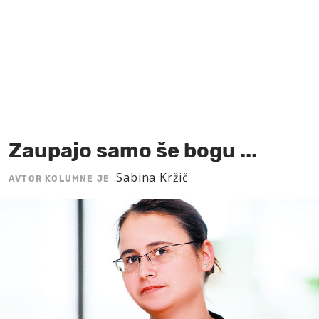
MOJ SANJ
Zaupajo samo še bogu ...
Sabina Kržič
AVTOR KOLUMNE JE