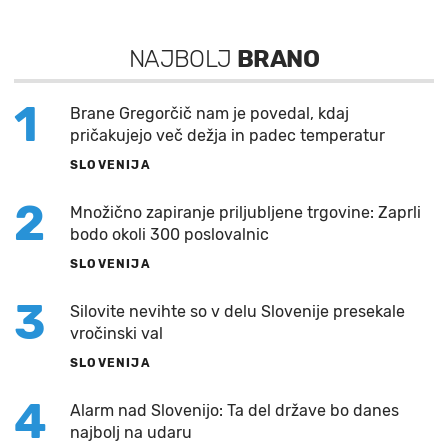
NAJBOLJ
BRANO
1
Brane Gregorčič nam je povedal, kdaj
pričakujejo več dežja in padec temperatur
SLOVENIJA
2
Množično zapiranje priljubljene trgovine: Zaprli
bodo okoli 300 poslovalnic
SLOVENIJA
3
Silovite nevihte so v delu Slovenije presekale
vročinski val
SLOVENIJA
4
Alarm nad Slovenijo: Ta del države bo danes
najbolj na udaru