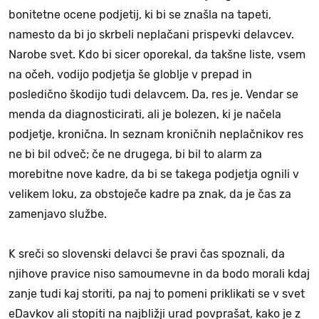
bonitetne ocene podjetij, ki bi se znašla na tapeti,
namesto da bi jo skrbeli neplačani prispevki delavcev.
Narobe svet. Kdo bi sicer oporekal, da takšne liste, vsem
na očeh, vodijo podjetja še globlje v prepad in
posledično škodijo tudi delavcem. Da, res je. Vendar se
menda da diagnosticirati, ali je bolezen, ki je načela
podjetje, kronična. In seznam kroničnih neplačnikov res
ne bi bil odveč; če ne drugega, bi bil to alarm za
morebitne nove kadre, da bi se takega podjetja ognili v
velikem loku, za obstoječe kadre pa znak, da je čas za
zamenjavo službe.
K sreči so slovenski delavci še pravi čas spoznali, da
njihove pravice niso samoumevne in da bodo morali kdaj
zanje tudi kaj storiti, pa naj to pomeni priklikati se v svet
eDavkov ali stopiti na najbližji urad povprašat, kako je z