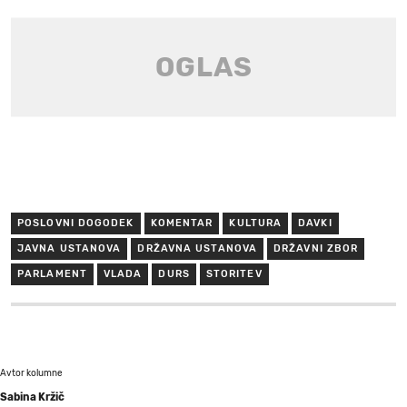
POSLOVNI DOGODEK
KOMENTAR
KULTURA
DAVKI
JAVNA USTANOVA
DRŽAVNA USTANOVA
DRŽAVNI ZBOR
PARLAMENT
VLADA
DURS
STORITEV
Avtor kolumne
Sabina Kržič