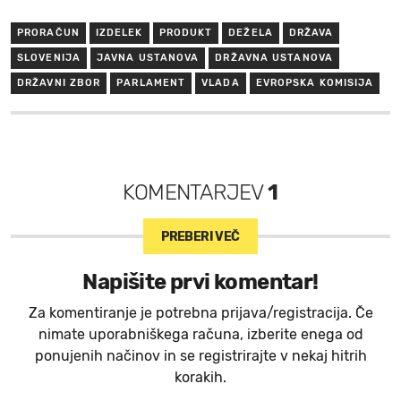
PRORAČUN
IZDELEK
PRODUKT
DEŽELA
DRŽAVA
SLOVENIJA
JAVNA USTANOVA
DRŽAVNA USTANOVA
DRŽAVNI ZBOR
PARLAMENT
VLADA
EVROPSKA KOMISIJA
KOMENTARJEV
1
PREBERI VEČ
Napišite prvi komentar!
Za komentiranje je potrebna prijava/registracija. Če
nimate uporabniškega računa, izberite enega od
ponujenih načinov in se registrirajte v nekaj hitrih
korakih.