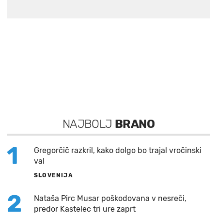
NAJBOLJ
BRANO
1
Gregorčič razkril, kako dolgo bo trajal vročinski
val
SLOVENIJA
2
Nataša Pirc Musar poškodovana v nesreči,
predor Kastelec tri ure zaprt