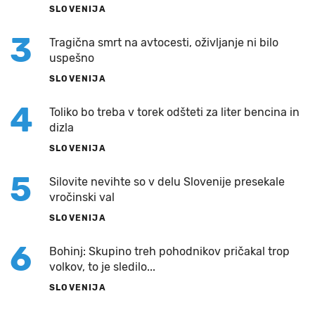
SLOVENIJA
3
Tragična smrt na avtocesti, oživljanje ni bilo
uspešno
SLOVENIJA
4
Toliko bo treba v torek odšteti za liter bencina in
dizla
SLOVENIJA
5
Silovite nevihte so v delu Slovenije presekale
vročinski val
SLOVENIJA
6
Bohinj: Skupino treh pohodnikov pričakal trop
volkov, to je sledilo...
SLOVENIJA