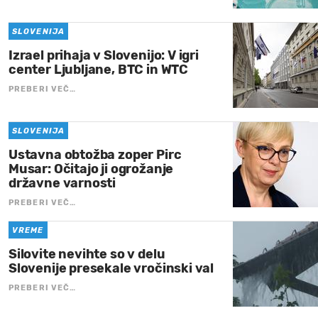
SLOVENIJA
Izrael prihaja v Slovenijo: V igri
center Ljubljane, BTC in WTC
PREBERI VEČ…
SLOVENIJA
Ustavna obtožba zoper Pirc
Musar: Očitajo ji ogrožanje
državne varnosti
PREBERI VEČ…
VREME
Silovite nevihte so v delu
Slovenije presekale vročinski val
PREBERI VEČ…