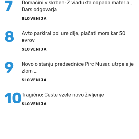
7
Domačini v skrbeh: Z viadukta odpada material,
Dars odgovarja
SLOVENIJA
8
Avto parkiral pol ure dlje, plačati mora kar 50
evrov
SLOVENIJA
9
Novo o stanju predsednice Pirc Musar, utrpela je
zlom ...
SLOVENIJA
10
Tragično: Ceste vzele novo življenje
SLOVENIJA