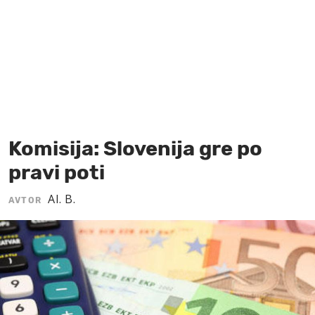
MOJ SANJ
Komisija: Slovenija gre po
pravi poti
Al. B.
AVTOR