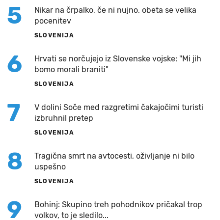
5
Nikar na črpalko, če ni nujno, obeta se velika
pocenitev
SLOVENIJA
6
Hrvati se norčujejo iz Slovenske vojske: "Mi jih
bomo morali braniti"
SLOVENIJA
7
V dolini Soče med razgretimi čakajočimi turisti
izbruhnil pretep
SLOVENIJA
8
Tragična smrt na avtocesti, oživljanje ni bilo
uspešno
SLOVENIJA
9
Bohinj: Skupino treh pohodnikov pričakal trop
volkov, to je sledilo...