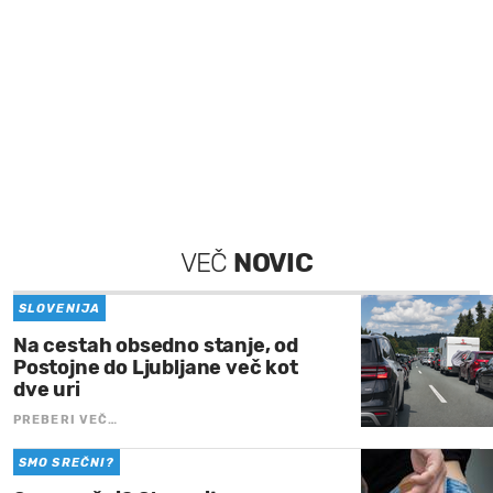
VEČ
NOVIC
SLOVENIJA
Na cestah obsedno stanje, od
Postojne do Ljubljane več kot
dve uri
PREBERI VEČ…
SMO SREČNI?