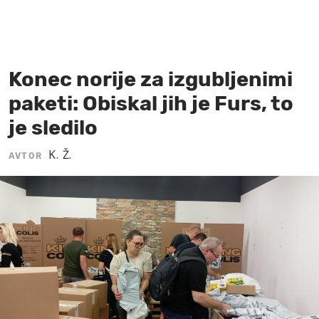
MOJ SANJ
Konec norije za izgubljenimi
paketi: Obiskal jih je Furs, to
je sledilo
K. Ž.
AVTOR