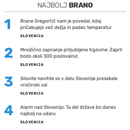
NAJBOLJ
BRANO
1
Brane Gregorčič nam je povedal, kdaj
pričakujejo več dežja in padec temperatur
SLOVENIJA
2
Množično zapiranje priljubljene trgovine: Zaprli
bodo okoli 300 poslovalnic
SLOVENIJA
3
Silovite nevihte so v delu Slovenije presekale
vročinski val
SLOVENIJA
4
Alarm nad Slovenijo: Ta del države bo danes
najbolj na udaru
SLOVENIJA