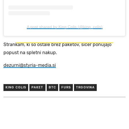
A post shared by King Colis (@king_colis)
Strankam, ki so ostale brez paketov, sicer ponujajo
popust na spletni nakup.
dezurni@styria-media.si
KING COLIS
PAKET
BTC
FURS
TRGOVINA