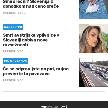
Smo srečni? Slovenija z
dohodkom nad ceno sreče
PREBERI VEČ…
GROZLJIVO
Smrt avstrijske vplivnice v
Sloveniji dobiva nove
razsežnosti
PREBERI VEČ…
PIC OPOZARJA
Če se odpravljate na pot, nujno
preverite to povezavo
PREBERI VEČ…