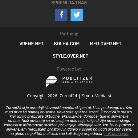
SPREMLJAJ NAS
Partnerji:
VREME.NET
BOLHA.COM
MED.OVER.NET
STYLE.OVER.NET
Powered by:
Copyright 2026. Zurnal24 |
Styria Media si
Žurnal24.si je osrednji slovenski novičarski portal, ki se po dosegu uvršča
med prve tri najbolj obiskane slovenske spletne strani. Žurnal24 je mesto,
kjer lahko prebirate aktualne, ekskluzivne, domače, tuje in slovenske
novice. Naši novinarji se pri svojem delu najstrožje držijo novinarskega
kodeksa in informacije striktno preverjajo. Navajajo vire, kar žal ni praksa v
slovenskem medijskem prostoru in dajejo v svojih novicah prostor vsem,
ne glede na politično ali kakršno koli drugo pripadnost.
... Preberi več