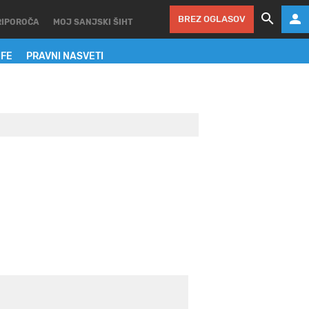
BREZ OGLASOV
RIPOROČA
MOJ SANJSKI ŠIHT
IFE
PRAVNI NASVETI