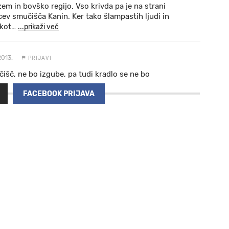
em in bovško regijo. Vso krivda pa je na strani
vcev smučišča Kanin. Ker tako šlampastih ljudi in
kot
…
...prikaži več
2013.
PRIJAVI
čišč, ne bo izgube, pa tudi kradlo se ne bo
FACEBOOK PRIJAVA