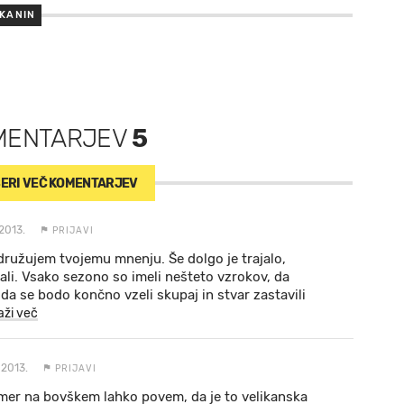
KANIN
MENTARJEV
5
ERI VEČ
KOMENTARJEV
2013.
PRIJAVI
družujem tvojemu mnenju. Še dolgo je trajalo,
gali. Vsako sezono so imeli nešteto vzrokov, da
da se bodo končno vzeli skupaj in stvar zastavili
kaži več
 2013.
PRIJAVI
mer na bovškem lahko povem, da je to velikanska