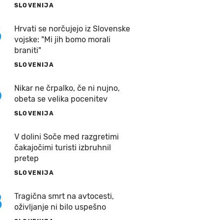
SLOVENIJA
5
Hrvati se norčujejo iz Slovenske
vojske: "Mi jih bomo morali
braniti"
SLOVENIJA
6
Nikar ne črpalko, če ni nujno,
obeta se velika pocenitev
SLOVENIJA
7
V dolini Soče med razgretimi
čakajočimi turisti izbruhnil
pretep
SLOVENIJA
8
Tragična smrt na avtocesti,
oživljanje ni bilo uspešno