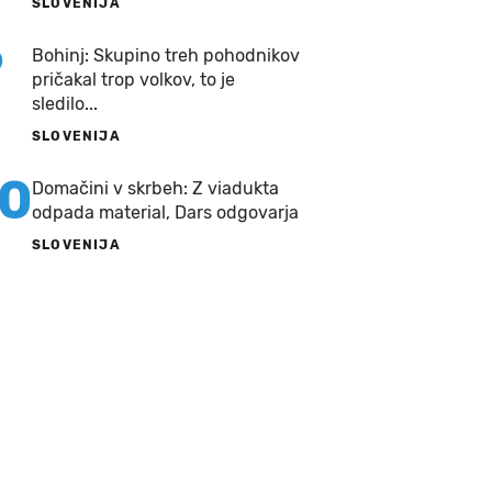
SLOVENIJA
9
Bohinj: Skupino treh pohodnikov
pričakal trop volkov, to je
sledilo...
SLOVENIJA
10
Domačini v skrbeh: Z viadukta
odpada material, Dars odgovarja
SLOVENIJA