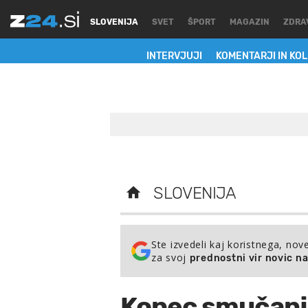
SLOVENIJA
SVET
ŠPORT
MAGAZIN
ZDRA
INTERVJUJI
KOMENTARJI IN KO
SLOVENIJA
Ste izvedeli kaj koristnega, nov
za svoj
prednostni vir novic n
Konec smučanj