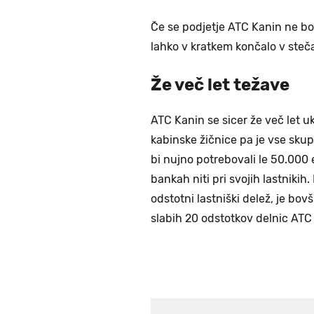
Če se podjetje ATC Kanin ne bo
lahko v kratkem končalo v steča
Že več let težave
ATC Kanin se sicer že več let u
kabinske žičnice pa je vse sku
bi nujno potrebovali le 50.000 e
bankah niti pri svojih lastniki
odstotni lastniški delež, je bov
slabih 20 odstotkov delnic ATC