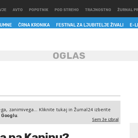
VJE
AVTO
POPOTNIK
POD STREHO
TRAJNOSTNO
ŽURNAL P
LUMNE
ČRNA KRONIKA
FESTIVAL ZA LJUBITELJE ŽIVALI
E-L
ega, zanimivega… Kliknite tukaj in Žurnal24 izberite
.
a Googlu
Sem že izbral
a na Kaninu?