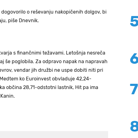
 dogovorilo o reševanju nakopičenih dolgov, bi
ju, piše Dnevnik.
kvarja s finančnimi težavami. Letošnja nesreča
paj še poglobila. Za odpravo napak na napravah
vrov, vendar jih družbi ne uspe dobiti niti pri
h. Medtem ko Euroinvest obvladuje 42,24-
ška občina 28,71-odstotni lastnik, Hit pa ima
 Kanin.