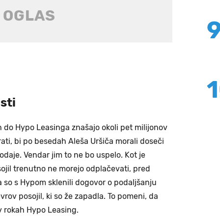
sti
do Hypo Leasinga znašajo okoli pet milijonov
irati, bi po besedah Aleša Uršiča morali doseči
daje. Vendar jim to ne bo uspelo. Kot je
sojil trenutno ne morejo odplačevati, pred
so s Hypom sklenili dogovor o podaljšanju
vrov posojil, ki so že zapadla. To pomeni, da
 v rokah Hypo Leasing.