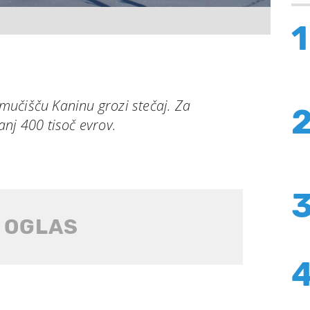
1
učišču Kaninu grozi stečaj. Za
nj 400 tisoč evrov.