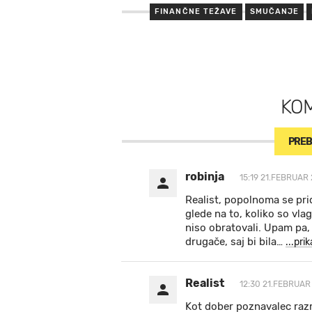
FINANČNE TEŽAVE
SMUČANJE
KO
PREB
robinja
15:19 21.FEBRUAR 
Realist, popolnoma se pri
glede na to, koliko so vla
niso obratovali. Upam pa, 
drugače, saj bi bila
…
...pri
Realist
12:30 21.FEBRUAR
Kot dober poznavalec raz