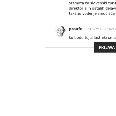
sramota za slovenski turiz
direktorja in ostalih dela
takšno vodenje smučišča 
praufo
11:32 21.FEBRUAR 
ko bodo tujci lastniki smu
PRIJAVA