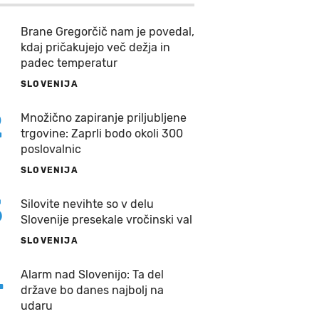
Brane Gregorčič nam je povedal,
kdaj pričakujejo več dežja in
padec temperatur
SLOVENIJA
2
Množično zapiranje priljubljene
trgovine: Zaprli bodo okoli 300
poslovalnic
SLOVENIJA
3
Silovite nevihte so v delu
Slovenije presekale vročinski val
SLOVENIJA
4
Alarm nad Slovenijo: Ta del
države bo danes najbolj na
udaru