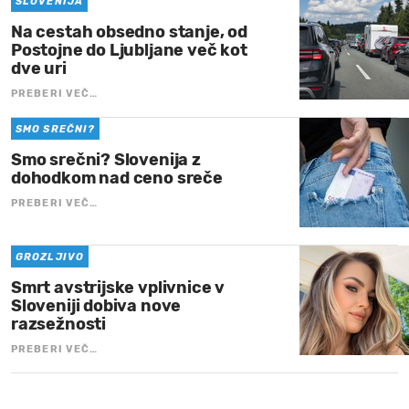
SLOVENIJA
Na cestah obsedno stanje, od
Postojne do Ljubljane več kot
dve uri
PREBERI VEČ…
SMO SREČNI?
Smo srečni? Slovenija z
dohodkom nad ceno sreče
PREBERI VEČ…
GROZLJIVO
Smrt avstrijske vplivnice v
Sloveniji dobiva nove
razsežnosti
PREBERI VEČ…