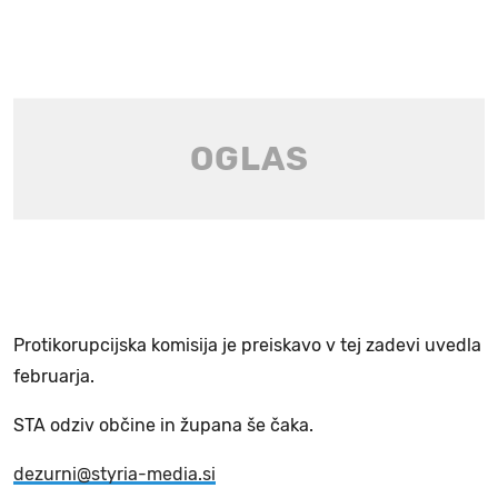
Protikorupcijska komisija je preiskavo v tej zadevi uvedla
februarja.
STA odziv občine in župana še čaka.
dezurni@styria-media.si