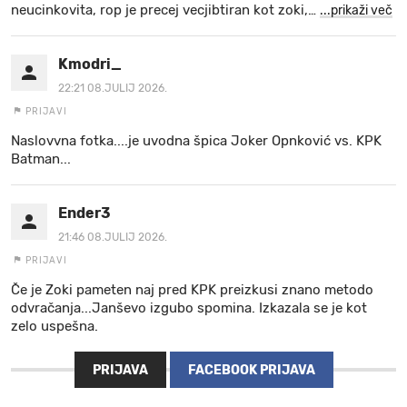
neucinkovita, rop je precej vecjibtiran kot zoki,
…
...prikaži več
Kmodri_
22:21 08.JULIJ 2026.
PRIJAVI
Naslovvna fotka....je uvodna špica Joker Opnković vs. KPK
Batman...
Ender3
21:46 08.JULIJ 2026.
PRIJAVI
Če je Zoki pameten naj pred KPK preizkusi znano metodo
odvračanja...Janševo izgubo spomina. Izkazala se je kot
zelo uspešna.
PRIJAVA
FACEBOOK PRIJAVA