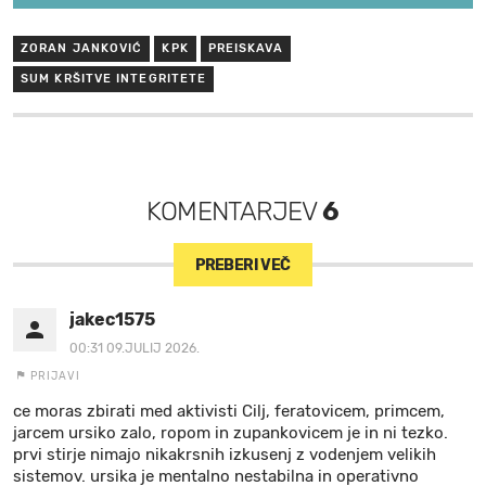
ZORAN JANKOVIĆ
KPK
PREISKAVA
SUM KRŠITVE INTEGRITETE
KOMENTARJEV
6
PREBERI VEČ
jakec1575
00:31 09.JULIJ 2026.
PRIJAVI
ce moras zbirati med aktivisti Cilj, feratovicem, primcem,
jarcem ursiko zalo, ropom in zupankovicem je in ni tezko.
prvi stirje nimajo nikakrsnih izkusenj z vodenjem velikih
sistemov. ursika je mentalno nestabilna in operativno