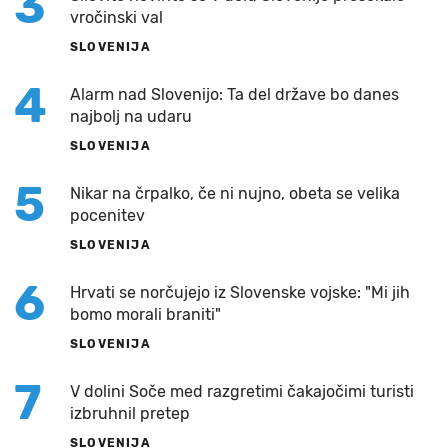
3
vročinski val
SLOVENIJA
4
Alarm nad Slovenijo: Ta del države bo danes
najbolj na udaru
SLOVENIJA
5
Nikar na črpalko, če ni nujno, obeta se velika
pocenitev
SLOVENIJA
6
Hrvati se norčujejo iz Slovenske vojske: "Mi jih
bomo morali braniti"
SLOVENIJA
7
V dolini Soče med razgretimi čakajočimi turisti
izbruhnil pretep
SLOVENIJA