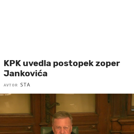
MOJ SANJ
KPK uvedla postopek zoper
Jankovića
STA
AVTOR