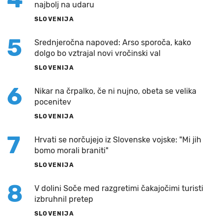
najbolj na udaru
SLOVENIJA
5
Srednjeročna napoved: Arso sporoča, kako
dolgo bo vztrajal novi vročinski val
SLOVENIJA
6
Nikar na črpalko, če ni nujno, obeta se velika
pocenitev
SLOVENIJA
7
Hrvati se norčujejo iz Slovenske vojske: "Mi jih
bomo morali braniti"
SLOVENIJA
8
V dolini Soče med razgretimi čakajočimi turisti
izbruhnil pretep
SLOVENIJA