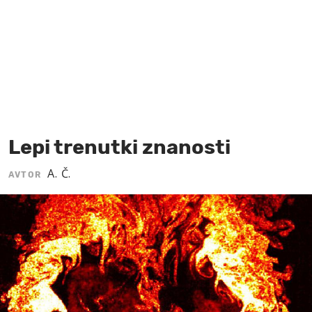
MOJ SANJ
Lepi trenutki znanosti
A. Č.
AVTOR