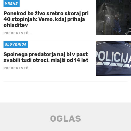
VREME
Ponekod bo živo srebro skoraj pri
40 stopinjah: Vemo, kdaj prihaja
ohladitev
PREBERI VEČ…
SLOVENIJA
Spolnega predatorja naj bi v past
zvabili tudi otroci, mlajši od 14 let
PREBERI VEČ…