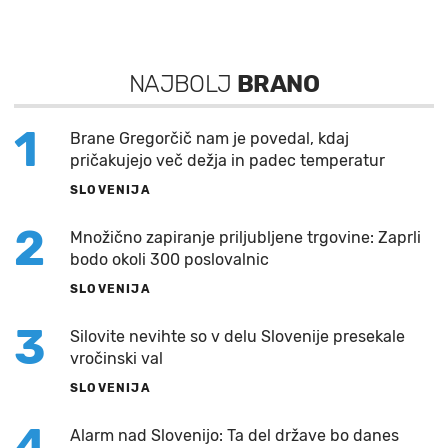
NAJBOLJ
BRANO
1
Brane Gregorčič nam je povedal, kdaj
pričakujejo več dežja in padec temperatur
SLOVENIJA
2
Množično zapiranje priljubljene trgovine: Zaprli
bodo okoli 300 poslovalnic
SLOVENIJA
3
Silovite nevihte so v delu Slovenije presekale
vročinski val
SLOVENIJA
4
Alarm nad Slovenijo: Ta del države bo danes