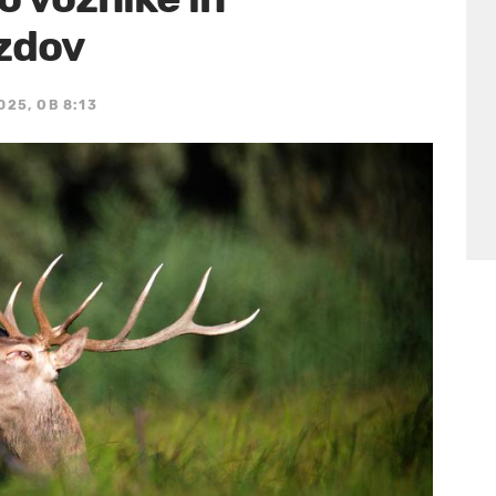
zdov
025, OB 8:13