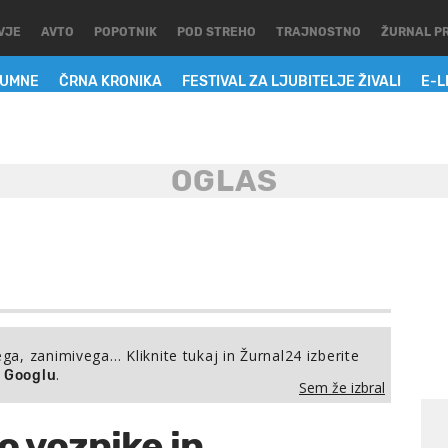
VJE
AVTO
POPOTNIK
POD STREHO
TRAJNOSTNO
ŽURNAL P
LUMNE
ČRNA KRONIKA
FESTIVAL ZA LJUBITELJE ŽIVALI
E-L
ega, zanimivega… Kliknite tukaj in Žurnal24 izberite
.
a Googlu
Sem že izbral
o voznike in