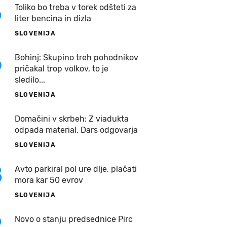
5
Toliko bo treba v torek odšteti za
liter bencina in dizla
SLOVENIJA
6
Bohinj: Skupino treh pohodnikov
pričakal trop volkov, to je
sledilo...
SLOVENIJA
7
Domačini v skrbeh: Z viadukta
odpada material, Dars odgovarja
SLOVENIJA
8
Avto parkiral pol ure dlje, plačati
mora kar 50 evrov
SLOVENIJA
9
Novo o stanju predsednice Pirc