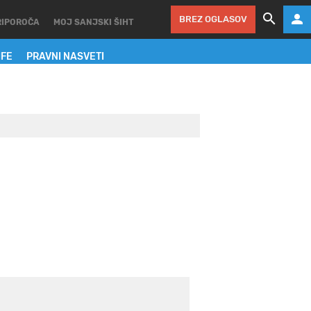
BREZ OGLASOV
RIPOROČA
MOJ SANJSKI ŠIHT
IFE
PRAVNI NASVETI