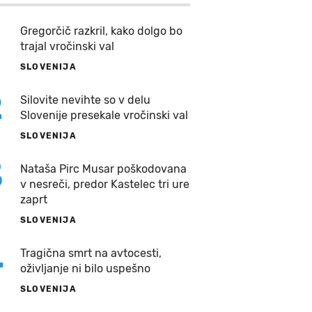
Gregorčič razkril, kako dolgo bo
trajal vročinski val
SLOVENIJA
2
Silovite nevihte so v delu
Slovenije presekale vročinski val
SLOVENIJA
3
Nataša Pirc Musar poškodovana
v nesreči, predor Kastelec tri ure
zaprt
SLOVENIJA
4
Tragična smrt na avtocesti,
oživljanje ni bilo uspešno
SLOVENIJA