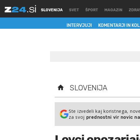
SLOVENIJA
SVET
ŠPORT
MAGAZIN
ZDRA
INTERVJUJI
KOMENTARJI IN KO
SLOVENIJA
Ste izvedeli kaj koristnega, nov
za svoj
prednostni vir novic n
Lovci opozarjaj