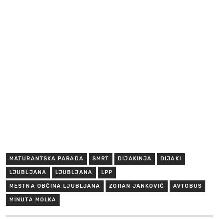
MATURANTSKA PARADA
SMRT
DIJAKINJA
DIJAKI
LJUBLJANA
LJUBLJANA
LPP
MESTNA OBČINA LJUBLJANA
ZORAN JANKOVIĆ
AVTOBUS
MINUTA MOLKA