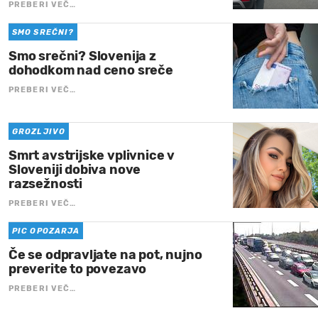
PREBERI VEČ…
SMO SREČNI?
Smo srečni? Slovenija z
dohodkom nad ceno sreče
PREBERI VEČ…
GROZLJIVO
Smrt avstrijske vplivnice v
Sloveniji dobiva nove
razsežnosti
PREBERI VEČ…
PIC OPOZARJA
Če se odpravljate na pot, nujno
preverite to povezavo
PREBERI VEČ…