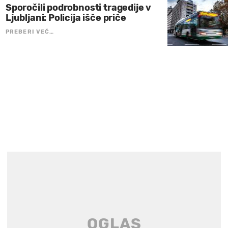
Sporočili podrobnosti tragedije v
Ljubljani: Policija išče priče
PREBERI VEČ…