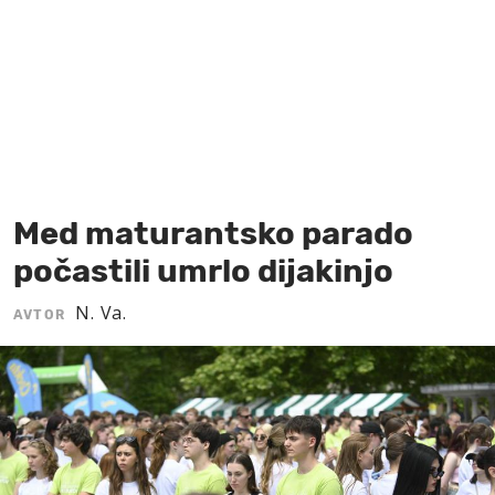
MOJ SANJ
Med maturantsko parado
počastili umrlo dijakinjo
N. Va.
AVTOR