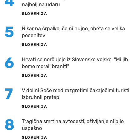
4
najbolj na udaru
SLOVENIJA
5
Nikar na črpalko, če ni nujno, obeta se velika
pocenitev
SLOVENIJA
6
Hrvati se norčujejo iz Slovenske vojske: "Mi jih
bomo morali braniti"
SLOVENIJA
7
V dolini Soče med razgretimi čakajočimi turisti
izbruhnil pretep
SLOVENIJA
8
Tragična smrt na avtocesti, oživljanje ni bilo
uspešno
SLOVENIJA