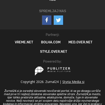
SPREMLJAJ NAS
Partnerji:
VREME.NET
BOLHA.COM
MED.OVER.NET
STYLE.OVER.NET
Powered by:
Copyright 2026. Zurnal24 |
Styria Media si
Žurnal24.si je osrednji slovenski novičarski portal, ki se po dosegu uvršča
med prve tri najbolj obiskane slovenske spletne strani. Žurnal24 je mesto,
kjer lahko prebirate aktualne, ekskluzivne, domače, tuje in slovenske
novice. Naši novinarji se pri svojem delu najstrožje držijo novinarskega
kodeksa in informacije striktno preverjajo. Navajajo vire, kar žal ni praksa v