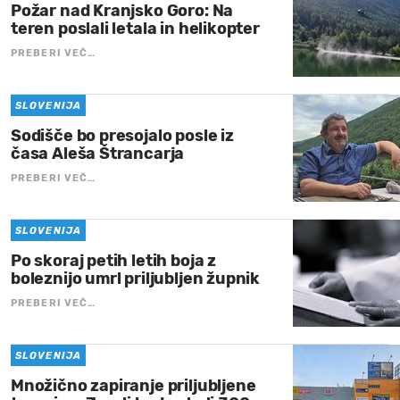
Požar nad Kranjsko Goro: Na
teren poslali letala in helikopter
PREBERI VEČ…
SLOVENIJA
Sodišče bo presojalo posle iz
časa Aleša Štrancarja
PREBERI VEČ…
SLOVENIJA
Po skoraj petih letih boja z
boleznijo umrl priljubljen župnik
PREBERI VEČ…
SLOVENIJA
Množično zapiranje priljubljene