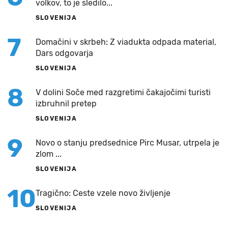
volkov, to je sledilo...
SLOVENIJA
7
Domačini v skrbeh: Z viadukta odpada material,
Dars odgovarja
SLOVENIJA
8
V dolini Soče med razgretimi čakajočimi turisti
izbruhnil pretep
SLOVENIJA
9
Novo o stanju predsednice Pirc Musar, utrpela je
zlom ...
SLOVENIJA
10
Tragično: Ceste vzele novo življenje
SLOVENIJA