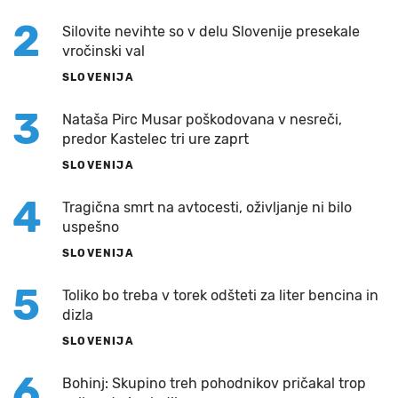
2
Silovite nevihte so v delu Slovenije presekale
vročinski val
SLOVENIJA
3
Nataša Pirc Musar poškodovana v nesreči,
predor Kastelec tri ure zaprt
SLOVENIJA
4
Tragična smrt na avtocesti, oživljanje ni bilo
uspešno
SLOVENIJA
5
Toliko bo treba v torek odšteti za liter bencina in
dizla
SLOVENIJA
6
Bohinj: Skupino treh pohodnikov pričakal trop