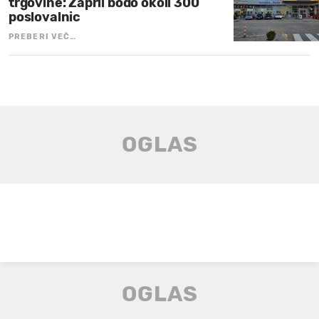
trgovine: Zaprli bodo okoli 300
poslovalnic
PREBERI VEČ…