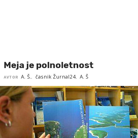
MOJ SANJ
Meja je polnoletnost
A. Š.
časnik Žurnal24
A. Š
AVTOR
,
,