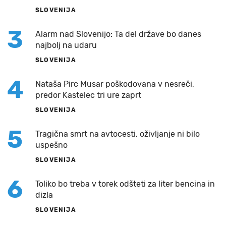
SLOVENIJA
3
Alarm nad Slovenijo: Ta del države bo danes
najbolj na udaru
SLOVENIJA
4
Nataša Pirc Musar poškodovana v nesreči,
predor Kastelec tri ure zaprt
SLOVENIJA
5
Tragična smrt na avtocesti, oživljanje ni bilo
uspešno
SLOVENIJA
6
Toliko bo treba v torek odšteti za liter bencina in
dizla
SLOVENIJA