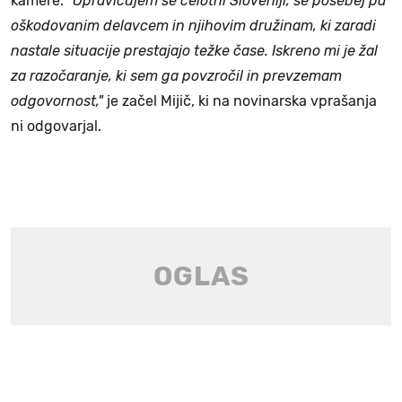
kamere.
"Opravičujem se celotni Sloveniji, še posebej pa
oškodovanim delavcem in njihovim družinam, ki zaradi
nastale situacije prestajajo težke čase. Iskreno mi je žal
za razočaranje, ki sem ga povzročil in prevzemam
odgovornost,"
je začel Mijič, ki na novinarska vprašanja
ni odgovarjal.