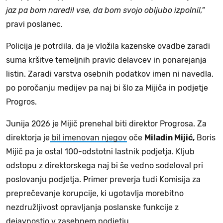
jaz pa bom naredil vse, da bom svojo obljubo izpolnil,"
pravi poslanec.
Policija je potrdila, da je vložila kazenske ovadbe zaradi
suma kršitve temeljnih pravic delavcev in ponarejanja
listin. Zaradi varstva osebnih podatkov imen ni navedla,
po poročanju medijev pa naj bi šlo za Mijiča in podjetje
Progros.
Junija 2026 je Mijič prenehal biti direktor Progrosa. Za
direktorja je
bil imenovan njegov
oče
Miladin Mijić,
Boris
Mijič pa je ostal 100-odstotni lastnik podjetja. Kljub
odstopu z direktorskega naj bi še vedno sodeloval pri
poslovanju podjetja. Primer preverja tudi Komisija za
preprečevanje korupcije, ki ugotavlja morebitno
nezdružljivost opravljanja poslanske funkcije z
dejavnostjo v zasebnem podjetju.