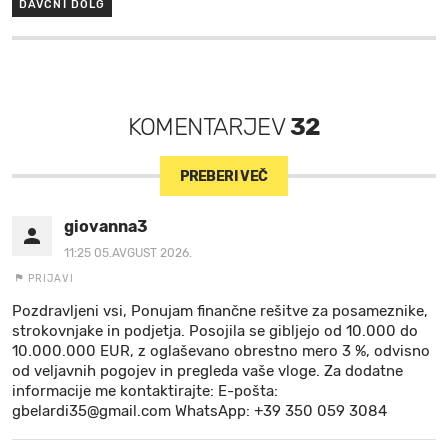
DAVČNI DOLG
KOMENTARJEV
32
PREBERI VEČ
giovanna3
11:25 05.AVGUST 2026.
PRIJAVI
Pozdravljeni vsi, Ponujam finančne rešitve za posameznike,
strokovnjake in podjetja. Posojila se gibljejo od 10.000 do
10.000.000 EUR, z oglaševano obrestno mero 3 %, odvisno
od veljavnih pogojev in pregleda vaše vloge. Za dodatne
informacije me kontaktirajte: E-pošta:
gbelardi35@gmail.com WhatsApp: +39 350 059 3084