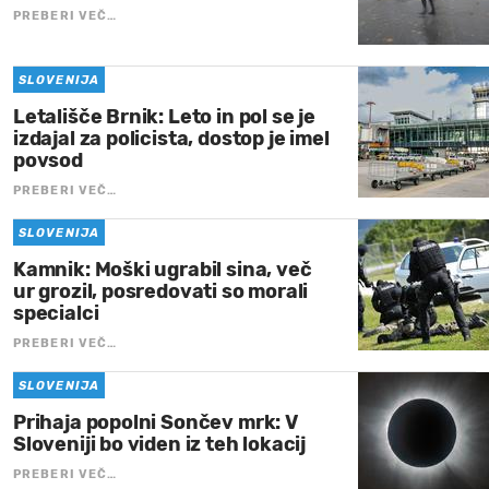
PREBERI VEČ…
SLOVENIJA
Letališče Brnik: Leto in pol se je
izdajal za policista, dostop je imel
povsod
PREBERI VEČ…
SLOVENIJA
Kamnik: Moški ugrabil sina, več
ur grozil, posredovati so morali
specialci
PREBERI VEČ…
SLOVENIJA
Prihaja popolni Sončev mrk: V
Sloveniji bo viden iz teh lokacij
PREBERI VEČ…