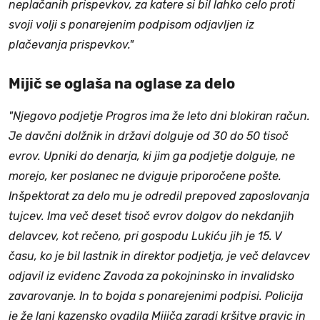
neplačanih prispevkov, za katere si bil lahko celo proti
svoji volji s ponarejenim podpisom odjavljen iz
plačevanja prispevkov."
Mijič se oglaša na oglase za delo
"Njegovo podjetje Progros ima že leto dni blokiran račun.
Je davčni dolžnik in državi dolguje od 30 do 50 tisoč
evrov. Upniki do denarja, ki jim ga podjetje dolguje, ne
morejo, ker poslanec ne dviguje priporočene pošte.
Inšpektorat za delo mu je odredil prepoved zaposlovanja
tujcev. Ima več deset tisoč evrov dolgov do nekdanjih
delavcev, kot rečeno, pri gospodu Lukiću jih je 15. V
času, ko je bil lastnik in direktor podjetja, je več delavcev
odjavil iz evidenc Zavoda za pokojninsko in invalidsko
zavarovanje. In to bojda s ponarejenimi podpisi. Policija
je že lani kazensko ovadila Mijiča zaradi kršitve pravic in