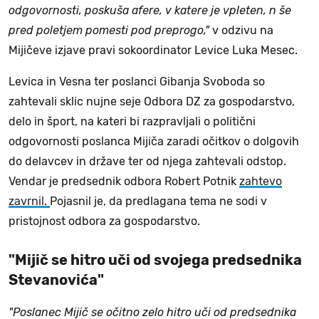
odgovornosti, poskuša afere, v katere je vpleten, n še
pred poletjem pomesti pod preprogo,"
v odzivu na
Mijičeve izjave pravi sokoordinator Levice Luka Mesec.
Levica in Vesna ter poslanci Gibanja Svoboda so
zahtevali sklic nujne seje Odbora DZ za gospodarstvo,
delo in šport, na kateri bi razpravljali o politični
odgovornosti poslanca Mijiča zaradi očitkov o dolgovih
do delavcev in države ter od njega zahtevali odstop.
Vendar je predsednik odbora Robert Potnik
zahtevo
zavrnil.
Pojasnil je, da predlagana tema ne sodi v
pristojnost odbora za gospodarstvo.
"Mijič se hitro uči od svojega predsednika
Stevanovića"
"Poslanec Mijič se očitno zelo hitro uči od predsednika