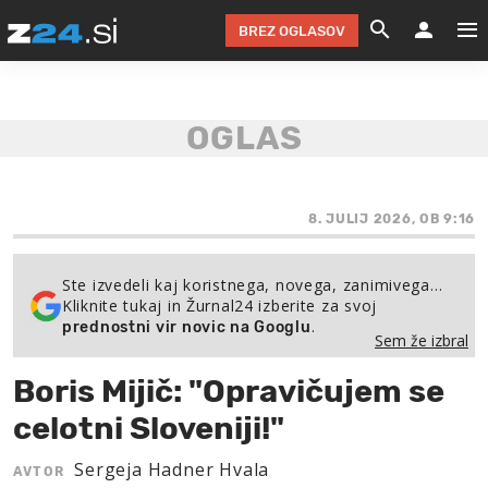
BREZ OGLASOV
GRADIMO &
OLIMPI
EKO 
INTE
T
SLOV
KOMENTARJ
FILM & G
NEPRE
AVTO 
NO
FI
SV
ČRNA 
KOMB
VARČ
AKT
KO
BI
ŠP
FESTIVAL ZA L
LEPOT
MOTO
NA 
NA
O
8. JULIJ 2026, OB 9:16
MAG
ODNOSI IN
ŽIVLJEN
IZ DR
KOLE
E-
ZDR
POGLEJ
Ste izvedeli kaj koristnega, novega, zanimivega…
Kliknite tukaj in Žurnal24 izberite za svoj
HOROSKOP IN
PRAVNI
ŠOFER
ZIMSK
PRE
AV
.
prednostni vir novic na Googlu
Sem že izbral
JOO
IN
POPO
POGLEJ
POGLEJ
POGLEJ
Boris Mijič: "Opravičujem se
SEM 
POD S
POGLEJ
celotni Sloveniji!"
TRAJN
POGLEJ
Sergeja Hadner Hvala
AVTOR
ŽURNAL P