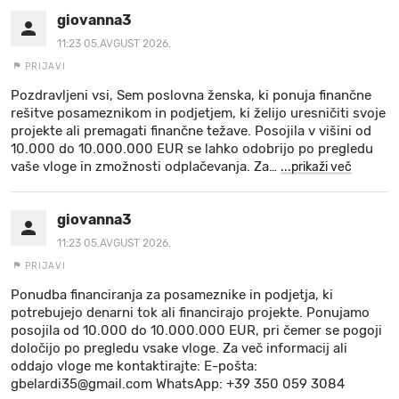
giovanna3
11:23 05.AVGUST 2026.
PRIJAVI
Pozdravljeni vsi, Sem poslovna ženska, ki ponuja finančne
rešitve posameznikom in podjetjem, ki želijo uresničiti svoje
projekte ali premagati finančne težave. Posojila v višini od
10.000 do 10.000.000 EUR se lahko odobrijo po pregledu
vaše vloge in zmožnosti odplačevanja. Za
…
...prikaži več
giovanna3
11:23 05.AVGUST 2026.
PRIJAVI
Ponudba financiranja za posameznike in podjetja, ki
potrebujejo denarni tok ali financirajo projekte. Ponujamo
posojila od 10.000 do 10.000.000 EUR, pri čemer se pogoji
določijo po pregledu vsake vloge. Za več informacij ali
oddajo vloge me kontaktirajte: E-pošta:
gbelardi35@gmail.com WhatsApp: +39 350 059 3084