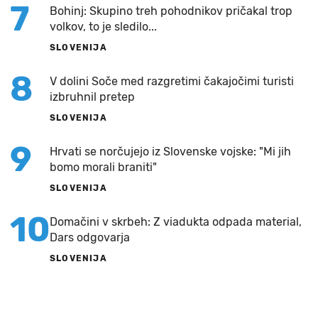
7
Bohinj: Skupino treh pohodnikov pričakal trop
volkov, to je sledilo...
SLOVENIJA
8
V dolini Soče med razgretimi čakajočimi turisti
izbruhnil pretep
SLOVENIJA
9
Hrvati se norčujejo iz Slovenske vojske: "Mi jih
bomo morali braniti"
SLOVENIJA
10
Domačini v skrbeh: Z viadukta odpada material,
Dars odgovarja
SLOVENIJA