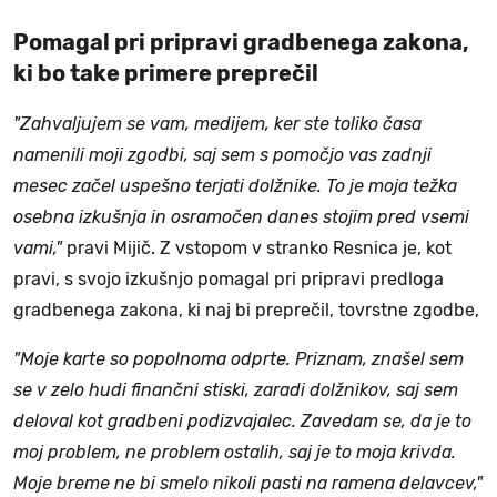
Pomagal pri pripravi gradbenega zakona,
ki bo take primere preprečil
"Zahvaljujem se vam, medijem, ker ste toliko časa
namenili moji zgodbi, saj sem s pomočjo vas zadnji
mesec začel uspešno terjati dolžnike. To je moja težka
osebna izkušnja in osramočen danes stojim pred vsemi
vami,"
pravi Mijič. Z vstopom v stranko Resnica je, kot
pravi, s svojo izkušnjo pomagal pri pripravi predloga
gradbenega zakona, ki naj bi preprečil, tovrstne zgodbe,
"Moje karte so popolnoma odprte. Priznam, znašel sem
se v zelo hudi finančni stiski, zaradi dolžnikov, saj sem
deloval kot gradbeni podizvajalec. Zavedam se, da je to
moj problem, ne problem ostalih, saj je to moja krivda.
Moje breme ne bi smelo nikoli pasti na ramena delavcev,"