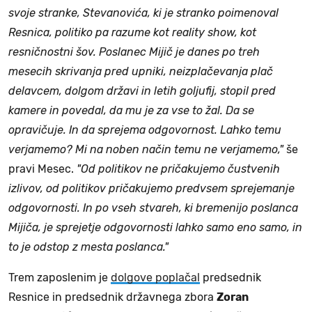
svoje stranke, Stevanovića, ki je stranko poimenoval
Resnica, politiko pa razume kot reality show, kot
resničnostni šov. Poslanec Mijič je danes po treh
mesecih skrivanja pred upniki, neizplačevanja plač
delavcem, dolgom državi in letih goljufij, stopil pred
kamere in povedal, da mu je za vse to žal. Da se
opravičuje. In da sprejema odgovornost. Lahko temu
verjamemo? Mi na noben način temu ne verjamemo,"
še
pravi Mesec.
"Od politikov ne pričakujemo čustvenih
izlivov, od politikov pričakujemo predvsem sprejemanje
odgovornosti. In po vseh stvareh, ki bremenijo poslanca
Mijiča, je sprejetje odgovornosti lahko samo eno samo, in
to je odstop z mesta poslanca."
Trem zaposlenim je
dolgove poplačal
predsednik
Resnice in predsednik državnega zbora
Zoran