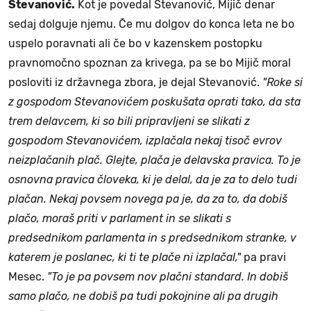
Stevanović.
Kot je povedal Stevanović, Mijič denar
sedaj dolguje njemu. Če mu dolgov do konca leta ne bo
uspelo poravnati ali če bo v kazenskem postopku
pravnomočno spoznan za krivega, pa se bo Mijič moral
posloviti iz državnega zbora, je dejal Stevanović.
"Roke si
z gospodom Stevanovićem poskušata oprati tako, da sta
trem delavcem, ki so bili pripravljeni se slikati z
gospodom Stevanovićem, izplačala nekaj tisoč evrov
neizplačanih plač. Glejte, plača je delavska pravica. To je
osnovna pravica človeka, ki je delal, da je za to delo tudi
plačan. Nekaj povsem novega pa je, da za to, da dobiš
plačo, moraš priti v parlament in se slikati s
predsednikom parlamenta in s predsednikom stranke, v
katerem je poslanec, ki ti te plače ni izplačal,"
pa pravi
Mesec.
"To je pa povsem nov plačni standard. In dobiš
samo plačo, ne dobiš pa tudi pokojnine ali pa drugih