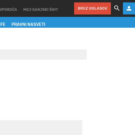
BREZ OGLASOV
RIPOROČA
MOJ SANJSKI ŠIHT
IFE
PRAVNI NASVETI