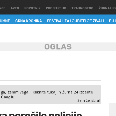
VJE
AVTO
POPOTNIK
POD STREHO
TRAJNOSTNO
ŽURNAL P
LUMNE
ČRNA KRONIKA
FESTIVAL ZA LJUBITELJE ŽIVALI
E-L
ega, zanimivega… Kliknite tukaj in Žurnal24 izberite
.
a Googlu
Sem že izbral
a poročilo policije