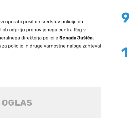
vi uporabi prisilnih sredstev policije ob
al ob odprtju prenovljenega centra Rog v
neralnega direktorja policije
Senada Jušića.
ta za policijo in druge varnostne naloge zahteval