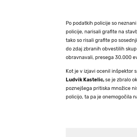
Po podatkih policije so neznani 
policije, narisali grafite na st
tako so risali grafite po sosedn
do zdaj zbranih obvestilih skupn
obravnavali, presega 30.000 ev
Kot je v izjavi ocenil inšpektor
Ludvik Kastelic,
se je zbralo o
poznejšega pritiska množice nis
policijo, ta pa je onemogočila 