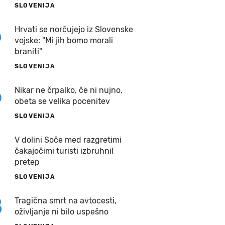
SLOVENIJA
5
Hrvati se norčujejo iz Slovenske
vojske: "Mi jih bomo morali
braniti"
SLOVENIJA
6
Nikar ne črpalko, če ni nujno,
obeta se velika pocenitev
SLOVENIJA
7
V dolini Soče med razgretimi
čakajočimi turisti izbruhnil
pretep
SLOVENIJA
8
Tragična smrt na avtocesti,
oživljanje ni bilo uspešno