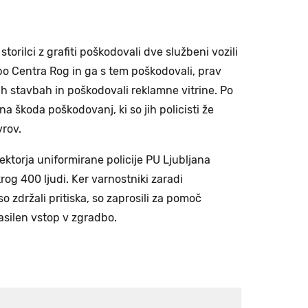
storilci z grafiti poškodovali dve službeni vozili
avbo Centra Rog in ga s tem poškodovali, prav
jih stavbah in poškodovali reklamne vitrine. Po
a škoda poškodovanj, ki so jih policisti že
rov.
 sektorja uniformirane policije PU Ljubljana
krog 400 ljudi. Ker varnostniki zaradi
o zdržali pritiska, so zaprosili za pomoč
nasilen vstop v zgradbo.