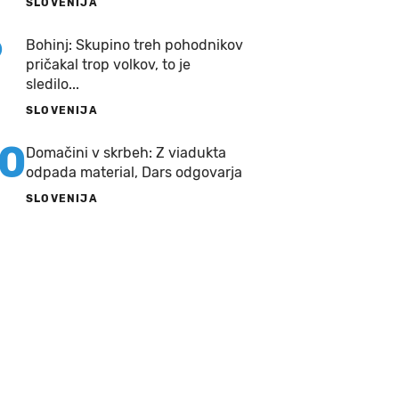
SLOVENIJA
9
Bohinj: Skupino treh pohodnikov
pričakal trop volkov, to je
sledilo...
SLOVENIJA
10
Domačini v skrbeh: Z viadukta
odpada material, Dars odgovarja
SLOVENIJA