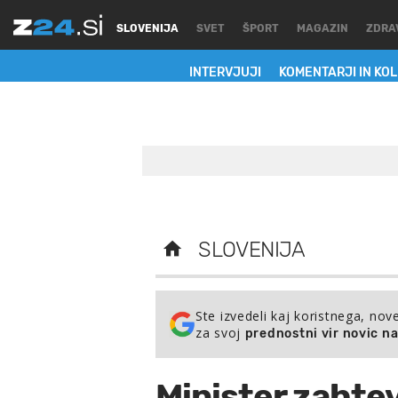
SLOVENIJA
SVET
ŠPORT
MAGAZIN
ZDRA
INTERVJUJI
KOMENTARJI IN KO
SLOVENIJA
Ste izvedeli kaj koristnega, nov
za svoj
prednostni vir novic n
Minister zahtev