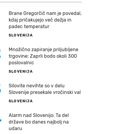
Brane Gregorčič nam je povedal,
kdaj pričakujejo več dežja in
padec temperatur
SLOVENIJA
2
Množično zapiranje priljubljene
trgovine: Zaprli bodo okoli 300
poslovalnic
SLOVENIJA
3
Silovite nevihte so v delu
Slovenije presekale vročinski val
SLOVENIJA
4
Alarm nad Slovenijo: Ta del
države bo danes najbolj na
udaru