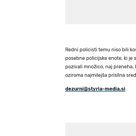
Redni policisti temu niso bili k
posebne policijske enote, ki je
pozivali množico, naj preneha. 
oziroma najmilejša prisilna sred
dezurni@styria-media.si