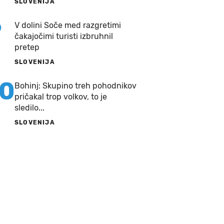
SLOVENIJA
9
V dolini Soče med razgretimi
čakajočimi turisti izbruhnil
pretep
SLOVENIJA
10
Bohinj: Skupino treh pohodnikov
pričakal trop volkov, to je
sledilo...
SLOVENIJA