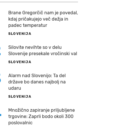
Brane Gregorčič nam je povedal,
kdaj pričakujejo več dežja in
padec temperatur
SLOVENIJA
2
Silovite nevihte so v delu
Slovenije presekale vročinski val
SLOVENIJA
3
Alarm nad Slovenijo: Ta del
države bo danes najbolj na
udaru
SLOVENIJA
4
Množično zapiranje priljubljene
trgovine: Zaprli bodo okoli 300
poslovalnic