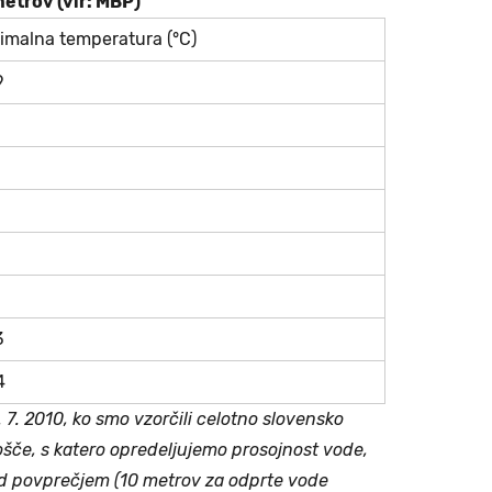
etrov (vir: MBP)
imalna temperatura (°C)
9
3
4
7. 2010, ko smo vzorčili celotno slovensko
lošče, s katero opredeljujemo prosojnost vode,
 pod povprečjem (10 metrov za odprte vode