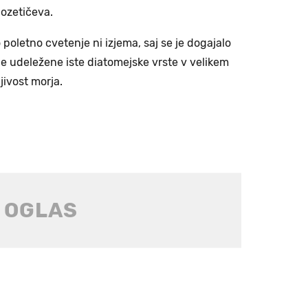
Mozetičeva.
 poletno cvetenje ni izjema, saj se je dogajalo
bile udeležene iste diatomejske vrste v velikem
ljivost morja.