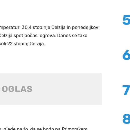
mperaturi 30,4 stopinje Celzija in ponedeljkovi
 Celzija spet počasi ogreva. Danes se tako
li 22 stopinj Celzija.
, glede na to, da se bodo na Primorskem