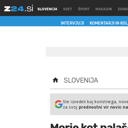
SLOVENIJA
SVET
ŠPORT
MAGAZIN
ZDRA
INTERVJUJI
KOMENTARJI IN KO
SLOVENIJA
Ste izvedeli kaj koristnega, nov
za svoj
prednostni vir novic n
Morje kot nalaš