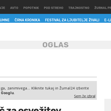
VJE
AVTO
POPOTNIK
POD STREHO
TRAJNOSTNO
ŽURNAL P
LUMNE
ČRNA KRONIKA
FESTIVAL ZA LJUBITELJE ŽIVALI
E-L
ega, zanimivega… Kliknite tukaj in Žurnal24 izberite
.
a Googlu
Sem že izbral
č za osvežitev