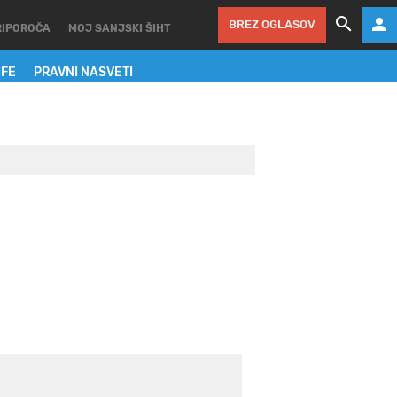
BREZ OGLASOV
RIPOROČA
MOJ SANJSKI ŠIHT
IFE
PRAVNI NASVETI