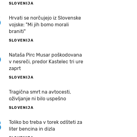
SLOVENIJA
5
Hrvati se norčujejo iz Slovenske
vojske: "Mi jih bomo morali
braniti"
SLOVENIJA
6
Nataša Pirc Musar poškodovana
v nesreči, predor Kastelec tri ure
zaprt
SLOVENIJA
7
Tragična smrt na avtocesti,
oživljanje ni bilo uspešno
SLOVENIJA
8
Toliko bo treba v torek odšteti za
liter bencina in dizla