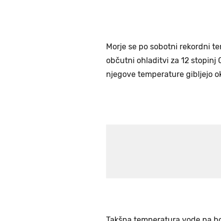
Morje se po sobotni rekordni te
občutni ohladitvi za 12 stopinj
njegove temperature gibljejo oko
Takšna temperatura vode pa bo