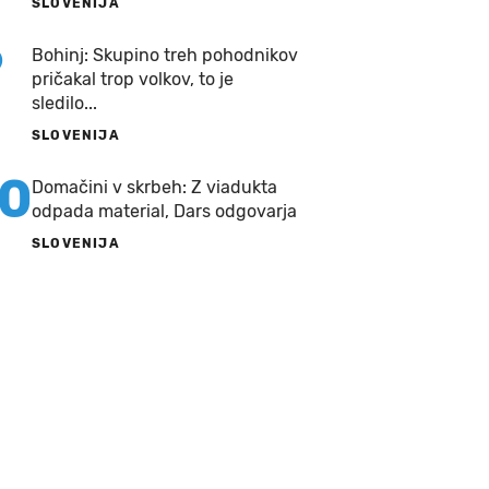
SLOVENIJA
9
Bohinj: Skupino treh pohodnikov
pričakal trop volkov, to je
sledilo...
SLOVENIJA
10
Domačini v skrbeh: Z viadukta
odpada material, Dars odgovarja
SLOVENIJA