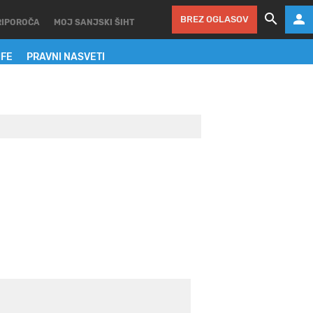
BREZ OGLASOV
RIPOROČA
MOJ SANJSKI ŠIHT
IFE
PRAVNI NASVETI