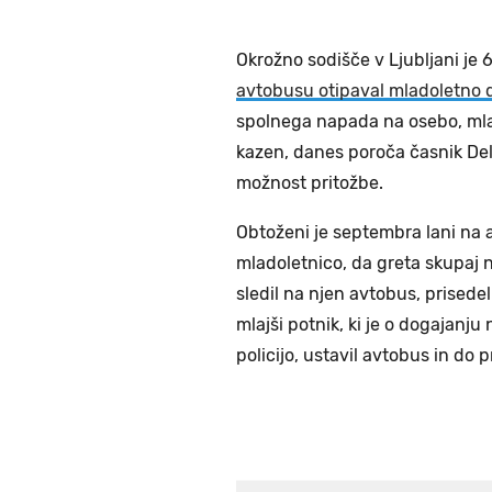
Okrožno sodišče v Ljubljani je 
avtobusu otipaval mladoletno 
spolnega napada na osebo, mlaj
kazen, danes poroča časnik De
možnost pritožbe.
Obtoženi je septembra lani na a
mladoletnico, da greta skupaj na
sledil na njen avtobus, prisedel 
mlajši potnik, ki je o dogajanju
policijo, ustavil avtobus in do p