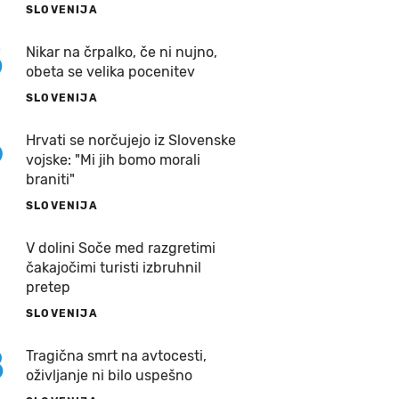
SLOVENIJA
5
Nikar na črpalko, če ni nujno,
obeta se velika pocenitev
SLOVENIJA
6
Hrvati se norčujejo iz Slovenske
vojske: "Mi jih bomo morali
braniti"
SLOVENIJA
7
V dolini Soče med razgretimi
čakajočimi turisti izbruhnil
pretep
SLOVENIJA
8
Tragična smrt na avtocesti,
oživljanje ni bilo uspešno