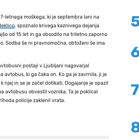
67-letnega moškega, ki je septembra lani na
deklico
, spoznalo krivega kaznivega dejanja
šo od 15 let in ga obsodilo na triletno zaporno
lo. Sodba še ni pravnomočna, obtoženi še ima
vtobusni postaji v Ljubljani nagovarjal
 avtobus, ki ga čaka on. Ko ga je zavrnila, ji je
k njej in se je začel dotikati. Dogajanje je opazil
 na avtobusu obvestil voznika. Ta je poklical
rihoda policije zaklenil vrata.