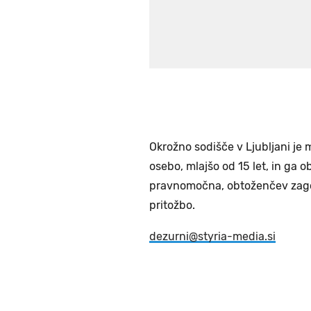
Okrožno sodišče v Ljubljani j
osebo, mlajšo od 15 let, in ga 
pravnomočna, obtoženčev zago
pritožbo.
dezurni@styria-media.si