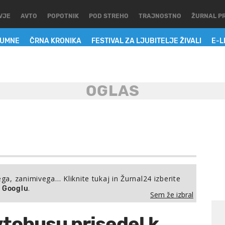
VJE
AVTO
POPOTNIK
POD STREHO
TRAJNOSTNO
ŽURNAL P
LUMNE
ČRNA KRONIKA
FESTIVAL ZA LJUBITELJE ŽIVALI
E-L
ega, zanimivega… Kliknite tukaj in Žurnal24 izberite
.
a Googlu
Sem že izbral
vtobusu prisedel k