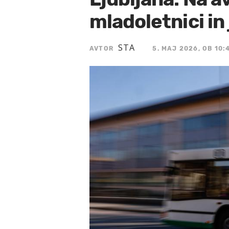
mladoletnici in 
STA
AVTOR
5. MAJ 2026, OB 10: