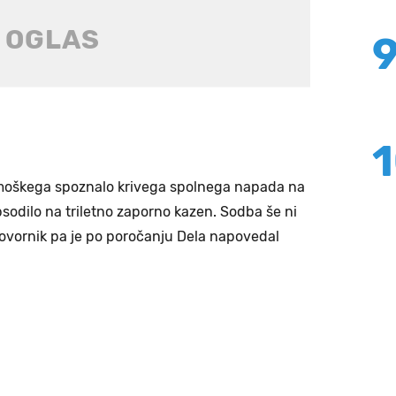
e moškega spoznalo krivega spolnega napada na
obsodilo na triletno zaporno kazen. Sodba še ni
vornik pa je po poročanju Dela napovedal