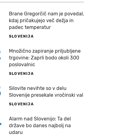
Brane Gregorčič nam je povedal,
kdaj pričakujejo več dežja in
padec temperatur
SLOVENIJA
2
Množično zapiranje priljubljene
trgovine: Zaprli bodo okoli 300
poslovalnic
SLOVENIJA
3
Silovite nevihte so v delu
Slovenije presekale vročinski val
SLOVENIJA
4
Alarm nad Slovenijo: Ta del
države bo danes najbolj na
udaru