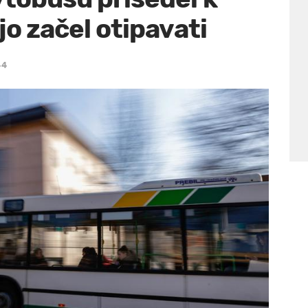
jo začel otipavati
44