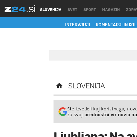
SLOVENIJA
SVET
ŠPORT
MAGAZIN
ZDRA
INTERVJUJI
KOMENTARJI IN KO
SLOVENIJA
Ste izvedeli kaj koristnega, nov
za svoj
prednostni vir novic n
Ljubljana: Na a