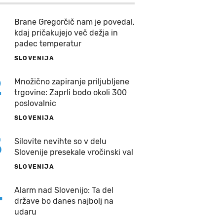
Brane Gregorčič nam je povedal,
kdaj pričakujejo več dežja in
padec temperatur
SLOVENIJA
2
Množično zapiranje priljubljene
trgovine: Zaprli bodo okoli 300
poslovalnic
SLOVENIJA
3
Silovite nevihte so v delu
Slovenije presekale vročinski val
SLOVENIJA
4
Alarm nad Slovenijo: Ta del
države bo danes najbolj na
udaru