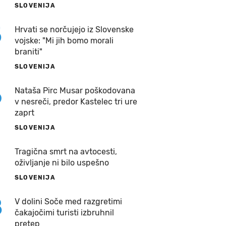
SLOVENIJA
5
Hrvati se norčujejo iz Slovenske
vojske: "Mi jih bomo morali
braniti"
SLOVENIJA
6
Nataša Pirc Musar poškodovana
v nesreči, predor Kastelec tri ure
zaprt
SLOVENIJA
7
Tragična smrt na avtocesti,
oživljanje ni bilo uspešno
SLOVENIJA
8
V dolini Soče med razgretimi
čakajočimi turisti izbruhnil
pretep