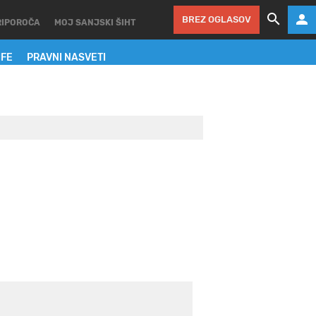
BREZ OGLASOV
RIPOROČA
MOJ SANJSKI ŠIHT
IFE
PRAVNI NASVETI