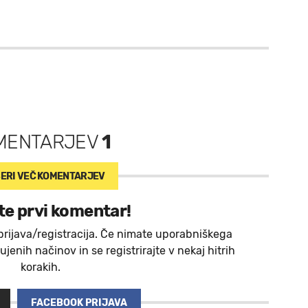
MENTARJEV
1
ERI VEČ
KOMENTARJEV
te prvi komentar!
prijava/registracija. Če nimate uporabniškega
jenih načinov in se registrirajte v nekaj hitrih
korakih.
FACEBOOK PRIJAVA