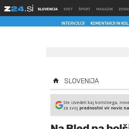
SLOVENIJA
SVET
ŠPORT
MAGAZIN
ZDRA
INTERVJUJI
KOMENTARJI IN KO
SLOVENIJA
Ste izvedeli kaj koristnega, nov
za svoj
prednostni vir novic n
Na Bled na bolš