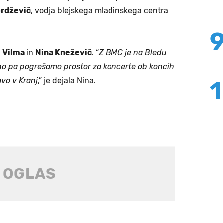
rdževič
, vodja blejskega mladinskega centra
i
Vilma
in
Nina Kneževič
. “
Z BMC je na Bledu
no pa pogrešamo prostor za koncerte ob koncih
vo v Kranj
,” je dejala Nina.