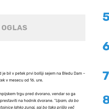
d je bil v petek prvi bolšji sejem na Bledu Dam –
tek v mesecu od 16. ure.
limpijskem trgu pred dvorano, vendar so ga
prestaviti na hodnik dvorane. “
Upam, da bo
tojnice lahko zunaj, saj bo tako prišlo več