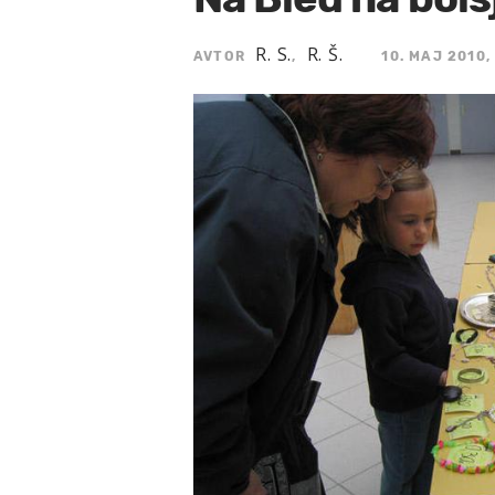
R. S.
R. Š.
AVTOR
,
10. MAJ 2010,