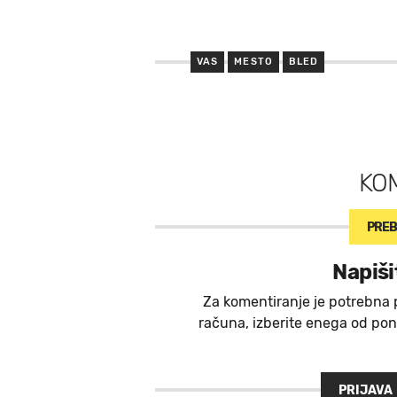
VAS
MESTO
BLED
KO
PREB
Napiši
Za komentiranje je potrebna 
računa, izberite enega od ponu
PRIJAVA