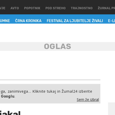
VJE
AVTO
POPOTNIK
POD STREHO
TRAJNOSTNO
ŽURNAL P
LUMNE
ČRNA KRONIKA
FESTIVAL ZA LJUBITELJE ŽIVALI
E-L
ega, zanimivega… Kliknite tukaj in Žurnal24 izberite
.
a Googlu
Sem že izbral
jaka!