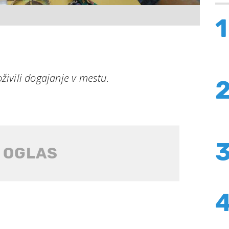
1
oživili dogajanje v mestu.