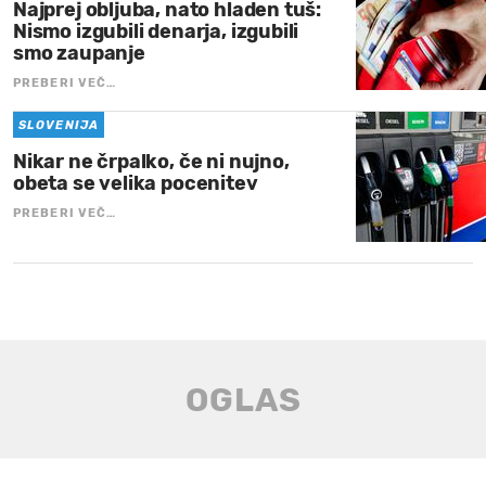
Najprej obljuba, nato hladen tuš:
Nismo izgubili denarja, izgubili
smo zaupanje
PREBERI VEČ…
SLOVENIJA
Nikar ne črpalko, če ni nujno,
obeta se velika pocenitev
PREBERI VEČ…