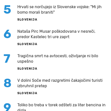
5
Hrvati se norčujejo iz Slovenske vojske: "Mi jih
bomo morali braniti"
SLOVENIJA
6
Nataša Pirc Musar poškodovana v nesreči,
predor Kastelec tri ure zaprt
SLOVENIJA
7
Tragična smrt na avtocesti, oživljanje ni bilo
uspešno
SLOVENIJA
8
V dolini Soče med razgretimi čakajočimi turisti
izbruhnil pretep
SLOVENIJA
9
Toliko bo treba v torek odšteti za liter bencina in
dizla