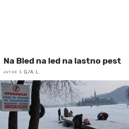
MOJ SANJ
Na Bled na led na lastno pest
I. G./A. L.
AVTOR