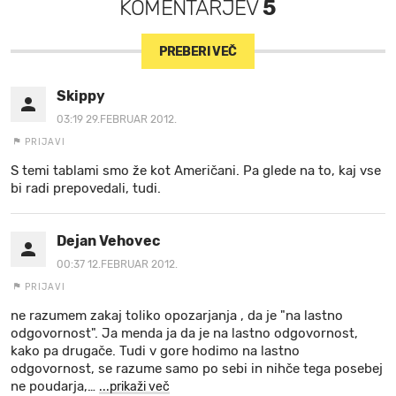
KOMENTARJEV
5
PREBERI VEČ
Skippy
03:19 29.FEBRUAR 2012.
PRIJAVI
S temi tablami smo že kot Američani. Pa glede na to, kaj vse
bi radi prepovedali, tudi.
Dejan Vehovec
00:37 12.FEBRUAR 2012.
PRIJAVI
ne razumem zakaj toliko opozarjanja , da je "na lastno
odgovornost". Ja menda ja da je na lastno odgovornost,
kako pa drugače. Tudi v gore hodimo na lastno
odgovornost, se razume samo po sebi in nihče tega posebej
ne poudarja,
…
...prikaži več