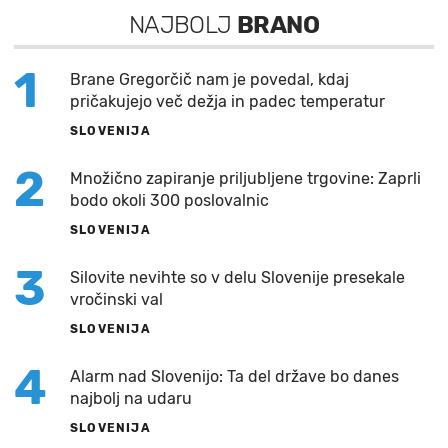
NAJBOLJ
BRANO
1
Brane Gregorčič nam je povedal, kdaj
pričakujejo več dežja in padec temperatur
SLOVENIJA
2
Množično zapiranje priljubljene trgovine: Zaprli
bodo okoli 300 poslovalnic
SLOVENIJA
3
Silovite nevihte so v delu Slovenije presekale
vročinski val
SLOVENIJA
4
Alarm nad Slovenijo: Ta del države bo danes
najbolj na udaru
SLOVENIJA