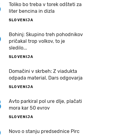
5
Toliko bo treba v torek odšteti za
liter bencina in dizla
SLOVENIJA
6
Bohinj: Skupino treh pohodnikov
pričakal trop volkov, to je
sledilo...
SLOVENIJA
7
Domačini v skrbeh: Z viadukta
odpada material, Dars odgovarja
SLOVENIJA
8
Avto parkiral pol ure dlje, plačati
mora kar 50 evrov
SLOVENIJA
9
Novo o stanju predsednice Pirc