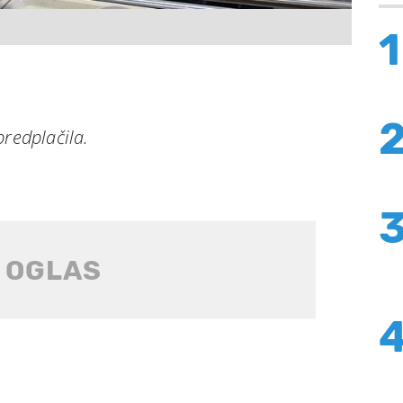
1
predplačila.