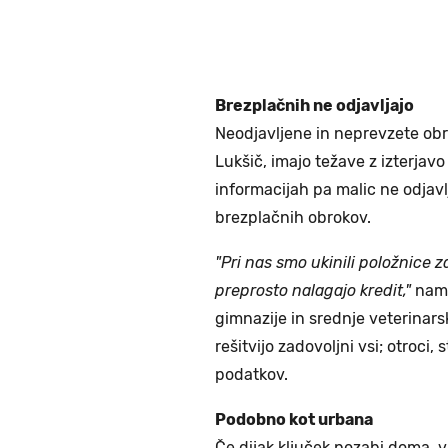
Brezplačnih ne odjavljajo
Neodjavljene in neprevzete obro
Lukšič, imajo težave z izterjavo
informacijah pa malic ne odjavl
brezplačnih obrokov.
"Pri nas smo ukinili položnice za
preprosto nalagajo kredit,"
nam 
gimnazije in srednje veterinars
rešitvijo zadovoljni vsi; otroci, s
podatkov.
Podobno kot urbana
Če dijak ključek pozabi doma, v