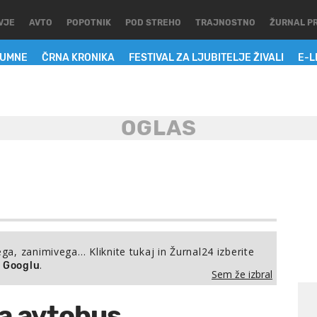
VJE
AVTO
POPOTNIK
POD STREHO
TRAJNOSTNO
ŽURNAL P
LUMNE
ČRNA KRONIKA
FESTIVAL ZA LJUBITELJE ŽIVALI
E-L
ega, zanimivega… Kliknite tukaj in Žurnal24 izberite
.
a Googlu
Sem že izbral
na avtobus