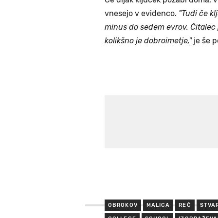
vnesejo v evidenco.
"Tudi če klj
minus do sedem evrov. Čitale
kolikšno je dobroimetje,"
je še p
OBROKOV
MALICA
REČ
STVA