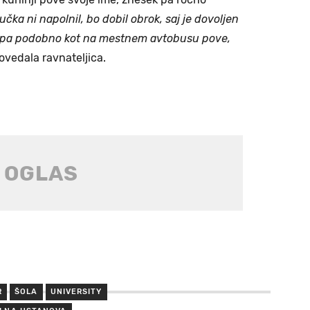
učka ni napolnil, bo dobil obrok, saj je dovoljen
c pa podobno kot na mestnem avtobusu pove,
ovedala ravnateljica.
R
ŠOLA
UNIVERSITY