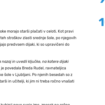
ke morajo starši plačati v celoti. Kot pravi
 teh stroškov zlasti srednje šole, po njegovih
jajo predvsem dijaki, ki so upravičeni do
 nazaj in uvedli ključke, na katere dijaki
je povedala Breda Rudel, ravnateljica
ke šole v Ljubljani. Po njenih besedah so z
tarši in učitelji, ki jim ni treba ročno vnašati
 kuhinji pove svoje ime, znesek pa ročno