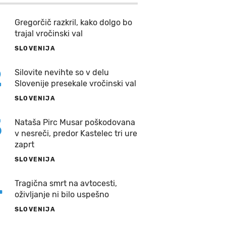
Gregorčič razkril, kako dolgo bo
trajal vročinski val
SLOVENIJA
2
Silovite nevihte so v delu
Slovenije presekale vročinski val
SLOVENIJA
3
Nataša Pirc Musar poškodovana
v nesreči, predor Kastelec tri ure
zaprt
SLOVENIJA
4
Tragična smrt na avtocesti,
oživljanje ni bilo uspešno
SLOVENIJA