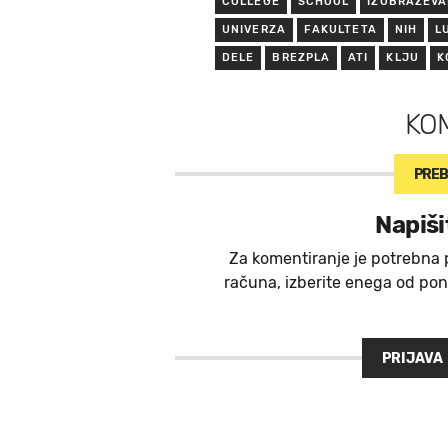
COLLEGE
SCHOOL
IZOBRAŽEVA
UNIVERZA
FAKULTETA
NIH
L
DELE
BREZPLA
ATI
KLJU
K
KO
PREB
Napiši
Za komentiranje je potrebna 
računa, izberite enega od ponu
PRIJAVA