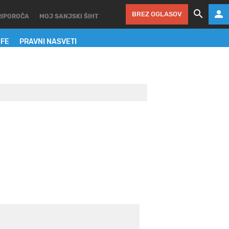
BREZ OGLASOV
RIPOROČA
MOJ SANJSKI ŠIHT
IFE
PRAVNI NASVETI