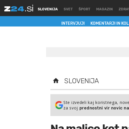
SLOVENIJA
SVET
ŠPORT
MAGAZIN
ZDRA
INTERVJUJI
KOMENTARJI IN KO
SLOVENIJA
Ste izvedeli kaj koristnega, nov
za svoj
prednostni vir novic n
Na malico kot 