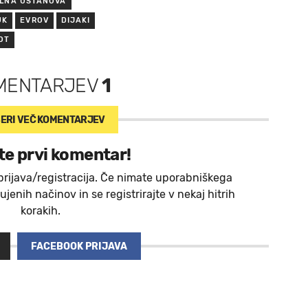
LNA USTANOVA
UK
EVROV
DIJAKI
OT
MENTARJEV
1
ERI VEČ
KOMENTARJEV
te prvi komentar!
prijava/registracija. Če nimate uporabniškega
jenih načinov in se registrirajte v nekaj hitrih
korakih.
FACEBOOK PRIJAVA