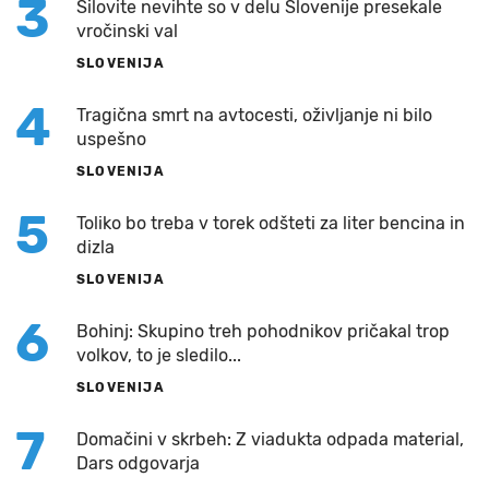
3
Silovite nevihte so v delu Slovenije presekale
vročinski val
SLOVENIJA
4
Tragična smrt na avtocesti, oživljanje ni bilo
uspešno
SLOVENIJA
5
Toliko bo treba v torek odšteti za liter bencina in
dizla
SLOVENIJA
6
Bohinj: Skupino treh pohodnikov pričakal trop
volkov, to je sledilo...
SLOVENIJA
7
Domačini v skrbeh: Z viadukta odpada material,
Dars odgovarja