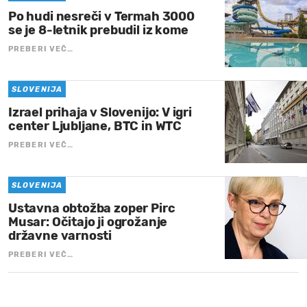
Po hudi nesreči v Termah 3000
se je 8-letnik prebudil iz kome
PREBERI VEČ…
SLOVENIJA
Izrael prihaja v Slovenijo: V igri
center Ljubljane, BTC in WTC
PREBERI VEČ…
SLOVENIJA
Ustavna obtožba zoper Pirc
Musar: Očitajo ji ogrožanje
državne varnosti
PREBERI VEČ…