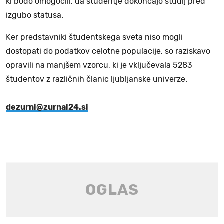
ki bodo omogočili, da študentje dokončajo študij pred
izgubo statusa.
Ker predstavniki študentskega sveta niso mogli
dostopati do podatkov celotne populacije, so raziskavo
opravili na manjšem vzorcu, ki je vključevala 5283
študentov z različnih članic ljubljanske univerze.
dezurni@zurnal24.si