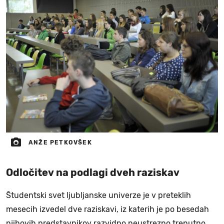
ANŽE PETKOVŠEK
Odločitev na podlagi dveh raziskav
Študentski svet ljubljanske univerze je v preteklih
mesecih izvedel dve raziskavi, iz katerih je po besedah
njihovih predstavnikov razvidno neustrezno trenutno