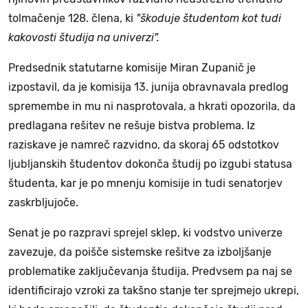
tolmačenje 128. člena, ki
"škoduje študentom kot tudi
kakovosti študija na univerzi".
Predsednik statutarne komisije Miran Zupanič je
izpostavil, da je komisija 13. junija obravnavala predlog
spremembe in mu ni nasprotovala, a hkrati opozorila, da
predlagana rešitev ne rešuje bistva problema. Iz
raziskave je namreč razvidno, da skoraj 65 odstotkov
ljubljanskih študentov dokonča študij po izgubi statusa
študenta, kar je po mnenju komisije in tudi senatorjev
zaskrbljujoče.
Senat je po razpravi sprejel sklep, ki vodstvo univerze
zavezuje, da poišče sistemske rešitve za izboljšanje
problematike zaključevanja študija. Predvsem pa naj se
identificirajo vzroki za takšno stanje ter sprejmejo ukrepi,