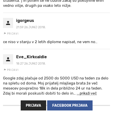
študenta. ] In potem se ne čudite zakaj so pokojnine enih
vedno višje, drugih pa vsako leto nižje.
igorgeus
21:59 26.JUNIJ 2018.
PRIJAVI
ce niso v stanju v 2 letih diplome napisat, ne vem no..
Eve_Kirkcaldie
18:27 26.JUNIJ 2018.
PRIJAVI
Google zdaj plačuje od 2500 do 5000 USD na teden za delo
na spletu od doma. Moj prijatelj mlajšega brata že več
mesecev povprečno 18k in dela približno 24 ur na teden.
Zdaj bi morali poskusiti dobiti to delo in
…
...prikaži več
PRIJAVA
FACEBOOK PRIJAVA