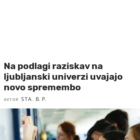
MOJ SANJ
Na podlagi raziskav na
ljubljanski univerzi uvajajo
novo spremembo
STA
B. P.
AVTOR
,