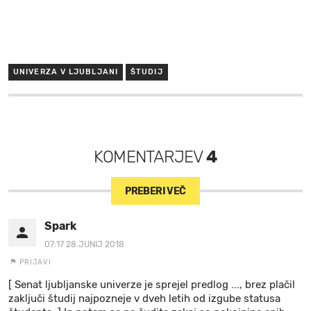
UNIVERZA V LJUBLJANI
ŠTUDIJ
KOMENTARJEV
4
PREBERI VEČ
Spark
07:17 28.JUNIJ 2018.
PRIJAVI
[ Senat ljubljanske univerze je sprejel predlog ..., brez plačil
zaključi študij najpozneje v dveh letih od izgube statusa