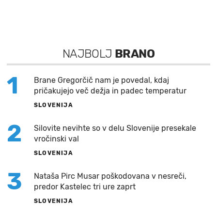
NAJBOLJ
BRANO
1
Brane Gregorčič nam je povedal, kdaj
pričakujejo več dežja in padec temperatur
SLOVENIJA
2
Silovite nevihte so v delu Slovenije presekale
vročinski val
SLOVENIJA
3
Nataša Pirc Musar poškodovana v nesreči,
predor Kastelec tri ure zaprt
SLOVENIJA