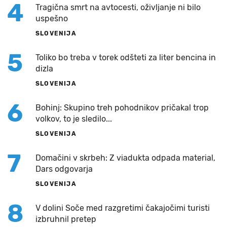
4
Tragična smrt na avtocesti, oživljanje ni bilo
uspešno
SLOVENIJA
5
Toliko bo treba v torek odšteti za liter bencina in
dizla
SLOVENIJA
6
Bohinj: Skupino treh pohodnikov pričakal trop
volkov, to je sledilo...
SLOVENIJA
7
Domačini v skrbeh: Z viadukta odpada material,
Dars odgovarja
SLOVENIJA
8
V dolini Soče med razgretimi čakajočimi turisti
izbruhnil pretep