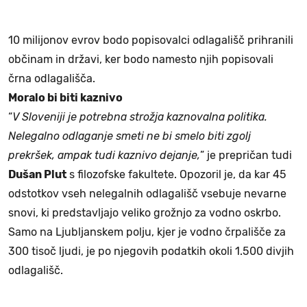
10 milijonov evrov bodo popisovalci odlagališč prihranili
občinam in državi, ker bodo namesto njih popisovali
črna odlagališča.
Moralo bi biti kaznivo
“
V Sloveniji je potrebna strožja kaznovalna politika.
Nelegalno odlaganje smeti ne bi smelo biti zgolj
prekršek, ampak tudi kaznivo dejanje,
” je prepričan tudi
Dušan Plut
s filozofske fakultete. Opozoril je, da kar 45
odstotkov vseh nelegalnih odlagališč vsebuje nevarne
snovi, ki predstavljajo veliko grožnjo za vodno oskrbo.
Samo na Ljubljanskem polju, kjer je vodno črpališče za
300 tisoč ljudi, je po njegovih podatkih okoli 1.500 divjih
odlagališč.