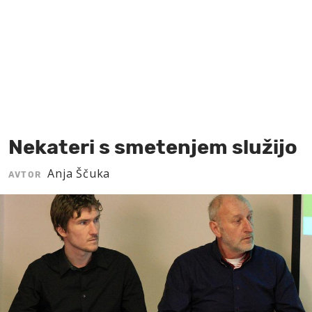
MOJ SANJ
Nekateri s smetenjem služijo
Anja Ščuka
AVTOR