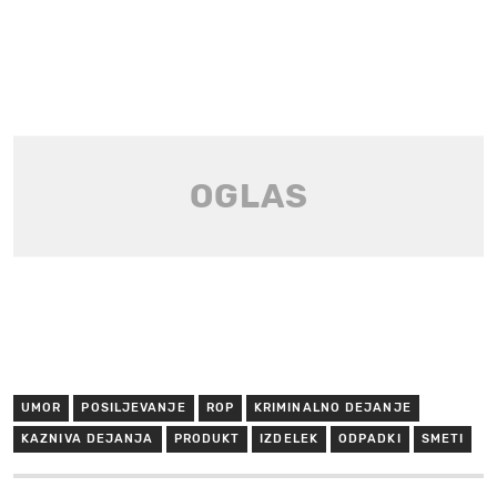
UMOR
POSILJEVANJE
ROP
KRIMINALNO DEJANJE
KAZNIVA DEJANJA
PRODUKT
IZDELEK
ODPADKI
SMETI