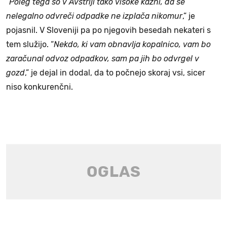
“
Poleg tega so v Avstriji tako visoke kazni, da se
nelegalno odvreči odpadke ne izplača nikomur
,” je
pojasnil. V Sloveniji pa po njegovih besedah nekateri s
tem služijo. “
Nekdo, ki vam obnavlja kopalnico, vam bo
zaračunal odvoz odpadkov, sam pa jih bo odvrgel v
gozd
,” je dejal in dodal, da to počnejo skoraj vsi, sicer
niso konkurenčni.