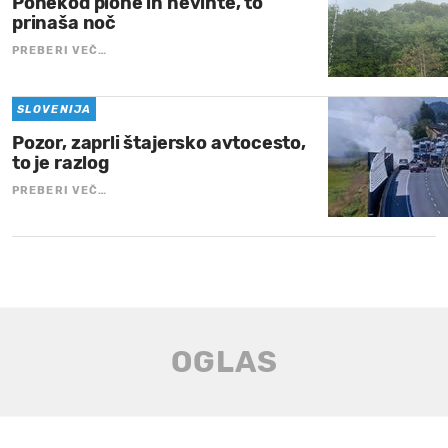
Ponekod plohe in nevihte, to
prinaša noč
PREBERI VEČ…
SLOVENIJA
Pozor, zaprli štajersko avtocesto,
to je razlog
PREBERI VEČ…