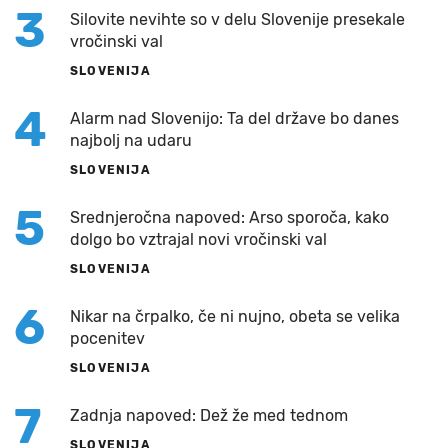
3
Silovite nevihte so v delu Slovenije presekale
vročinski val
SLOVENIJA
4
Alarm nad Slovenijo: Ta del države bo danes
najbolj na udaru
SLOVENIJA
5
Srednjeročna napoved: Arso sporoča, kako
dolgo bo vztrajal novi vročinski val
SLOVENIJA
6
Nikar na črpalko, če ni nujno, obeta se velika
pocenitev
SLOVENIJA
7
Zadnja napoved: Dež že med tednom
SLOVENIJA