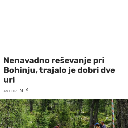
MOJ SANJ
Nenavadno reševanje pri
Bohinju, trajalo je dobri dve
uri
N. Š.
AVTOR