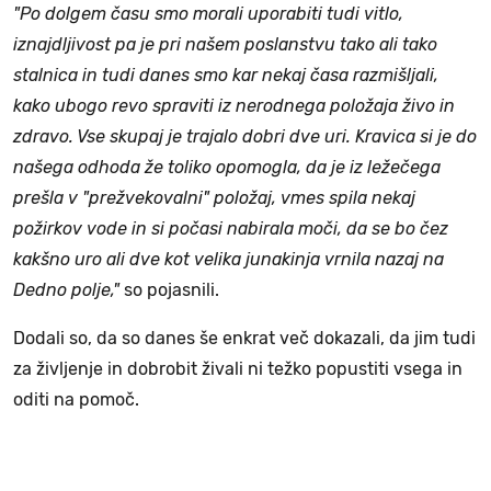
"Po dolgem času smo morali uporabiti tudi vitlo,
iznajdljivost pa je pri našem poslanstvu tako ali tako
stalnica in tudi danes smo kar nekaj časa razmišljali,
kako ubogo revo spraviti iz nerodnega položaja živo in
zdravo. Vse skupaj je trajalo dobri dve uri. Kravica si je do
našega odhoda že toliko opomogla, da je iz ležečega
prešla v "prežvekovalni" položaj, vmes spila nekaj
požirkov vode in si počasi nabirala moči, da se bo čez
kakšno uro ali dve kot velika junakinja vrnila nazaj na
Dedno polje,"
so pojasnili.
Dodali so, da so danes še enkrat več dokazali, da jim tudi
za življenje in dobrobit živali ni težko popustiti vsega in
oditi na pomoč.