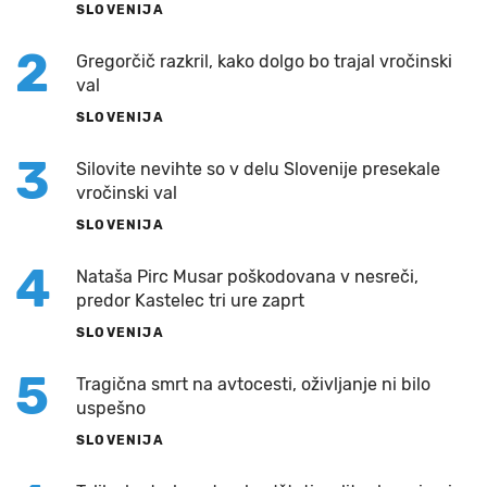
SLOVENIJA
2
Gregorčič razkril, kako dolgo bo trajal vročinski
val
SLOVENIJA
3
Silovite nevihte so v delu Slovenije presekale
vročinski val
SLOVENIJA
4
Nataša Pirc Musar poškodovana v nesreči,
predor Kastelec tri ure zaprt
SLOVENIJA
5
Tragična smrt na avtocesti, oživljanje ni bilo
uspešno
SLOVENIJA