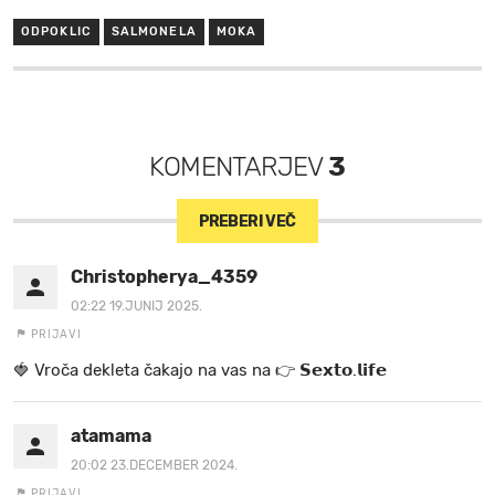
ODPOKLIC
SALMONELA
MOKA
KOMENTARJEV
3
PREBERI VEČ
Christopherya_4359
02:22 19.JUNIJ 2025.
PRIJAVI
🍓 V r o č a d e k l e t a ča k a jo na va s n a 👉 𝗦𝗲𝘅𝘁𝗼.𝗹𝗶𝗳𝗲
atamama
20:02 23.DECEMBER 2024.
PRIJAVI