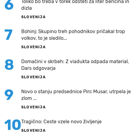
6
Toliko bo treba v torek odšteti za liter bencina in
dizla
SLOVENIJA
7
Bohinj: Skupino treh pohodnikov pričakal trop
volkov, to je sledilo...
SLOVENIJA
8
Domačini v skrbeh: Z viadukta odpada material,
Dars odgovarja
SLOVENIJA
9
Novo o stanju predsednice Pirc Musar, utrpela je
zlom ...
SLOVENIJA
10
Tragično: Ceste vzele novo življenje
SLOVENIJA