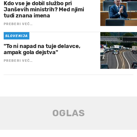
Kdo vse je dobil službo pri
Janševih ministrih? Med njimi
tudi znana imena
PREBERI VEČ…
SLOVENIJA
"To ni napad na tuje delavce,
ampak gola dejstva"
PREBERI VEČ…