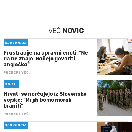
VEČ
NOVIC
SLOVENIJA
Frustracije na upravni enoti: "Ne
da ne znajo. Nočejo govoriti
angleško"
PREBERI VEČ…
VIDEO
Hrvati se norčujejo iz Slovenske
vojske: "Mi jih bomo morali
braniti"
PREBERI VEČ…
SLOVENIJA