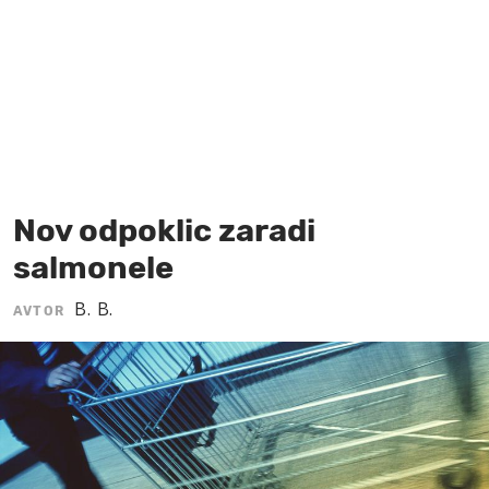
MOJ SANJ
Nov odpoklic zaradi
salmonele
B. B.
AVTOR