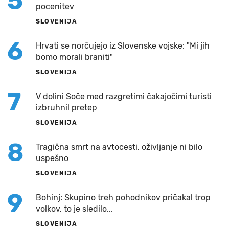
5
pocenitev
SLOVENIJA
6
Hrvati se norčujejo iz Slovenske vojske: "Mi jih
bomo morali braniti"
SLOVENIJA
7
V dolini Soče med razgretimi čakajočimi turisti
izbruhnil pretep
SLOVENIJA
8
Tragična smrt na avtocesti, oživljanje ni bilo
uspešno
SLOVENIJA
9
Bohinj: Skupino treh pohodnikov pričakal trop
volkov, to je sledilo...
SLOVENIJA