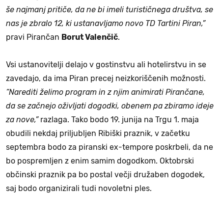
še najmanj pritiče, da ne bi imeli turističnega društva, se
nas je zbralo 12, ki ustanavljamo novo TD Tartini Piran,”
pravi Pirančan
Borut Valenčič
.
Vsi ustanovitelji delajo v gostinstvu ali hotelirstvu in se
zavedajo, da ima Piran precej neizkoriščenih možnosti.
“Narediti želimo program in z njim animirati Pirančane,
da se začnejo oživljati dogodki, obenem pa zbiramo ideje
za nove,”
razlaga. Tako bodo 19. junija na Trgu 1. maja
obudili nekdaj priljubljen Ribiški praznik, v začetku
septembra bodo za piranski ex-tempore poskrbeli, da ne
bo pospremljen z enim samim dogodkom. Oktobrski
občinski praznik pa bo postal večji družaben dogodek,
saj bodo organizirali tudi novoletni ples.