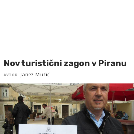
MOJ SANJ
Nov turistični zagon v Piranu
Janez Mužič
AVTOR