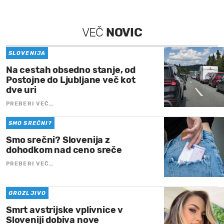
VEČ
NOVIC
SLOVENIJA
Na cestah obsedno stanje, od
Postojne do Ljubljane več kot
dve uri
PREBERI VEČ…
SMO SREČNI?
Smo srečni? Slovenija z
dohodkom nad ceno sreče
PREBERI VEČ…
GROZLJIVO
Smrt avstrijske vplivnice v
Sloveniji dobiva nove