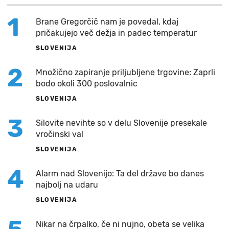
1
Brane Gregorčič nam je povedal, kdaj
pričakujejo več dežja in padec temperatur
SLOVENIJA
2
Množično zapiranje priljubljene trgovine: Zaprli
bodo okoli 300 poslovalnic
SLOVENIJA
3
Silovite nevihte so v delu Slovenije presekale
vročinski val
SLOVENIJA
4
Alarm nad Slovenijo: Ta del države bo danes
najbolj na udaru
SLOVENIJA
Nikar na črpalko, če ni nujno, obeta se velika