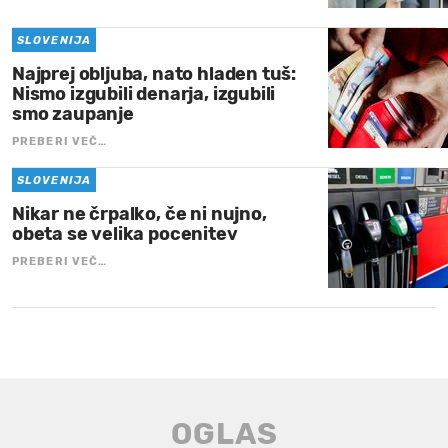
SLOVENIJA
Najprej obljuba, nato hladen tuš:
Nismo izgubili denarja, izgubili
smo zaupanje
PREBERI VEČ…
SLOVENIJA
Nikar ne črpalko, če ni nujno,
obeta se velika pocenitev
PREBERI VEČ…