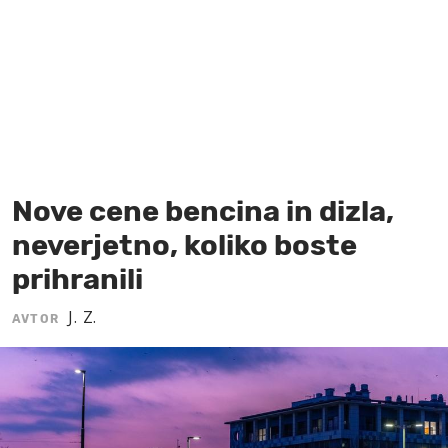
MOJ SANJ
Nove cene bencina in dizla,
neverjetno, koliko boste
prihranili
J. Z.
AVTOR