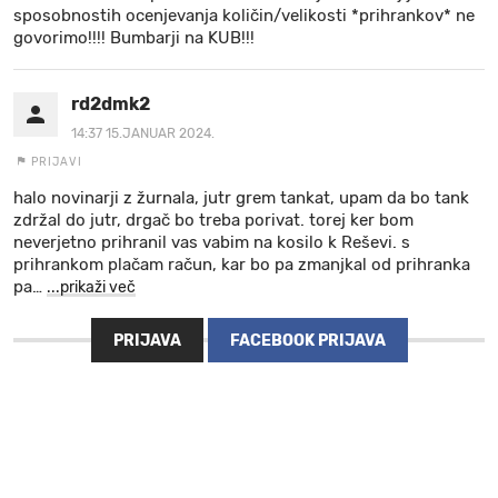
sposobnostih ocenjevanja količin/velikosti *prihrankov* ne
govorimo!!!! Bumbarji na KUB!!!
rd2dmk2
14:37 15.JANUAR 2024.
PRIJAVI
halo novinarji z žurnala, jutr grem tankat, upam da bo tank
zdržal do jutr, drgač bo treba porivat. torej ker bom
neverjetno prihranil vas vabim na kosilo k Reševi. s
prihrankom plačam račun, kar bo pa zmanjkal od prihranka
pa
…
...prikaži več
PRIJAVA
FACEBOOK PRIJAVA