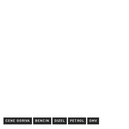
CENE GORIVA
BENCIN
DIZEL
PETROL
OMV