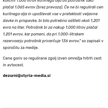
količini 1.000 litrov kurilnega olja bo potrošnik tako
plačal 1.065 evrov (brez prevoza). Če ne bi regulirali cen
kurilnega olja in upoštevali vse v preteklosti veljavne
davke in prispevke, bi bilo potrebno odšteti okoli 1,201
evra na liter. Potrošnik bi za nakup 1.000 litrov plačal
1.201 evrov, kar pomeni, da pri 1.000-litrskem
rezervoarju potrošnik privarčuje 136 evrov,"
so zapisali v
sporočilu za medije.
Cene goriv so regulirane zgolj izven omrežja hitrih cest
in avtocest.
dezurni@styria-media.si