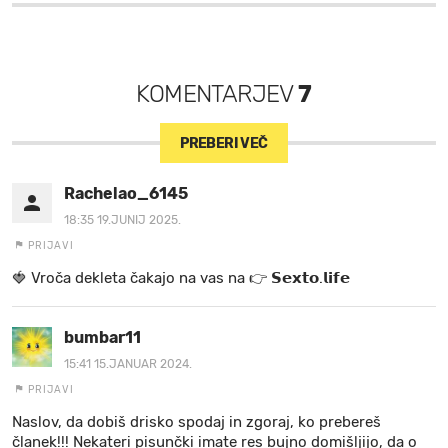
KOMENTARJEV
7
PREBERI VEČ
Rachelao_6145
18:35 19.JUNIJ 2025.
PRIJAVI
🍓 V r o č a d e k l e t a ča k a jo na va s n a 👉 𝗦𝗲𝘅𝘁𝗼.𝗹𝗶𝗳𝗲
bumbar11
15:41 15.JANUAR 2024.
PRIJAVI
Naslov, da dobiš drisko spodaj in zgoraj, ko prebereš
članek!!! Nekateri pisunčki imate res bujno domišljijo, da o