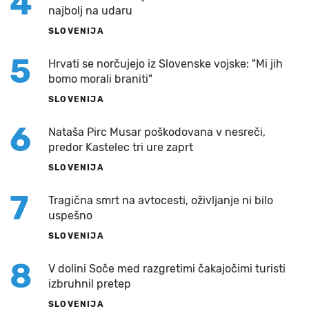
4
najbolj na udaru
SLOVENIJA
5
Hrvati se norčujejo iz Slovenske vojske: "Mi jih
bomo morali braniti"
SLOVENIJA
6
Nataša Pirc Musar poškodovana v nesreči,
predor Kastelec tri ure zaprt
SLOVENIJA
7
Tragična smrt na avtocesti, oživljanje ni bilo
uspešno
SLOVENIJA
8
V dolini Soče med razgretimi čakajočimi turisti
izbruhnil pretep
SLOVENIJA