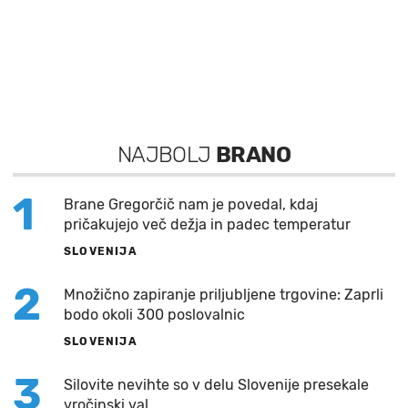
NAJBOLJ
BRANO
1
Brane Gregorčič nam je povedal, kdaj
pričakujejo več dežja in padec temperatur
SLOVENIJA
2
Množično zapiranje priljubljene trgovine: Zaprli
bodo okoli 300 poslovalnic
SLOVENIJA
3
Silovite nevihte so v delu Slovenije presekale
vročinski val