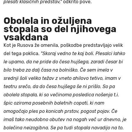
plesati klasičnih predstav,"
odkrito pove.
Obolela in ožuljena
stopala so del njihovega
vsakdana
Kot je Rusova že omenila, poškodbe predstavljajo velik
del tega poklica.
"Skoraj vedno te kaj boli. Plesalci lahko
le upamo, da ne pride do česa hujšega, zaradi česar bi
bilo treba za dalj časa na bolniško. Če sem imela v
srednji šoli veliko težav z vneto ahilovo tetivo, imam v
teatru srečo, da do česa hujšega še ni prišlo. So pa
obolela stopala, ki so večinoma posledica nošenja t.i.
špic oziroma posebnih baletnih copati, ki nam
omogočajo ples po konicah prstov, pogost pojav. Če
imaš tako neudobno obutev na nogah več ur dnevno, je
bolečina neizogibna. Se pa tudi stopala navadijo na to.