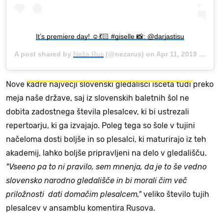
It’s premiere day! ☺️💃🏻 #giselle 📸: @darjastisu
A post shared by
Neža Rus
(@nezarus) on
Apr 11, 2019 at 12:00am PDT
Nove kadre največji slovenski gledališči iščeta tudi preko
meja naše države, saj iz slovenskih baletnih šol ne
dobita zadostnega števila plesalcev, ki bi ustrezali
repertoarju, ki ga izvajajo. Poleg tega so šole v tujini
načeloma dosti boljše in so plesalci, ki maturirajo iz teh
akademij, lahko boljše pripravljeni na delo v gledališču.
"Vseeno pa to ni pravilo, sem mnenja, da je to še vedno
slovensko narodno gledališče in bi morali čim več
priložnosti dati domačim plesalcem,"
veliko število tujih
plesalcev v ansamblu komentira Rusova.