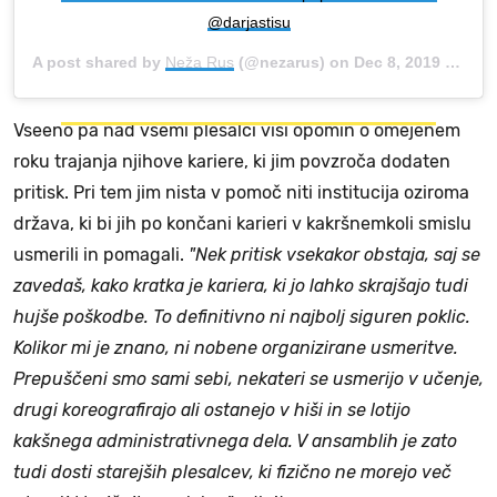
@darjastisu
A post shared by
Neža Rus
(@nezarus) on
Dec 8, 2019 at 1:16pm PST
Vseeno pa nad vsemi plesalci visi opomin o omejenem
roku trajanja njihove kariere, ki jim povzroča dodaten
pritisk. Pri tem jim nista v pomoč niti institucija oziroma
država, ki bi jih po končani karieri v kakršnemkoli smislu
usmerili in pomagali.
"Nek pritisk vsekakor obstaja, saj se
zavedaš, kako kratka je kariera, ki jo lahko skrajšajo tudi
hujše poškodbe. To definitivno ni najbolj siguren poklic.
Kolikor mi je znano, ni nobene organizirane usmeritve.
Prepuščeni smo sami sebi, nekateri se usmerijo v učenje,
drugi koreografirajo ali ostanejo v hiši in se lotijo
kakšnega administrativnega dela. V ansamblih je zato
tudi dosti starejših plesalcev, ki fizično ne morejo več