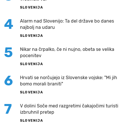
SLOVENIJA
4
Alarm nad Slovenijo: Ta del države bo danes
najbolj na udaru
SLOVENIJA
5
Nikar na črpalko, če ni nujno, obeta se velika
pocenitev
SLOVENIJA
6
Hrvati se norčujejo iz Slovenske vojske: "Mi jih
bomo morali braniti"
SLOVENIJA
7
V dolini Soče med razgretimi čakajočimi turisti
izbruhnil pretep
SLOVENIJA