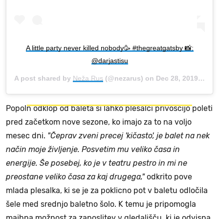
A little party never killed nobody🥳 #thegreatgatsby 📸:
@darjastisu
A post shared by
Neža Rus
(@nezarus) on
Dec 28, 2019 at 8:05am PST
Popoln odklop od baleta si lahko plesalci privoščijo poleti
pred začetkom nove sezone, ko imajo za to na voljo
mesec dni.
"Čeprav zveni precej 'kičasto', je balet na nek
način moje življenje. Posvetim mu veliko časa in
energije. Še posebej, ko je v teatru pestro in mi ne
preostane veliko časa za kaj drugega,"
odkrito pove
mlada plesalka, ki se je za poklicno pot v baletu odločila
šele med srednjo baletno šolo. K temu je pripomogla
majhna možnost za zaposlitev v gledališču, ki je odvisna