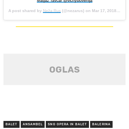
Matjaž Tavčar @vichyslovenija
A post shared by
Neža Rus
(@nezarus) on
Mar 17, 2018 at 9:41am PDT
BALET
ANSAMBEL
SNG OPERA IN BALET
BALERINA