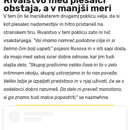
Rivalstvo med plesalci
obstaja, a v manjši meri
V tem (in še marsikaterem drugem) poklicu velja, da si
kot plesalec nadomestljiv in hitro pristaneš na
stranskem tiru. Rivalstvo v tem poklicu zato ni nič
vsakdanjega.
"Vsi imamo namreč podobne cilje in si
želimo čim bolj uspeti,"
pojasni Rusova in v isti sapi doda,
da imajo med seboj sicer dobre odnose, kar jim tudi
olajša delo.
"Skupaj preživimo veliko časa in to v zelo
intimnem okolju, skupaj ustvarjamo in to nas poveže.
Veliko lažje je izpeljati predstavo in v njej uživati, če se s
sodelavci dobro razumeš. Da delo ni preveč monotono,
si ga znamo tudi malce popestriti,"
se nasmehne.