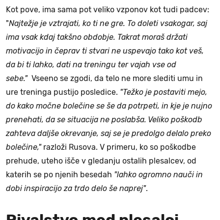
Kot pove, ima sama pot veliko vzponov kot tudi padcev:
"
Najtežje je vztrajati, ko ti ne gre. To doleti vsakogar, saj
ima vsak kdaj takšno obdobje. Takrat moraš držati
motivacijo in čeprav ti stvari ne uspevajo tako kot veš,
da bi ti lahko, dati na treningu ter vajah vse od
sebe."
Vseeno se zgodi, da telo ne more slediti umu in
ure treninga pustijo posledice.
"Težko je postaviti mejo,
do kako močne bolečine se še da potrpeti, in kje je nujno
prenehati, da se situacija ne poslabša. Veliko poškodb
zahteva daljše okrevanje, saj se je predolgo delalo preko
bolečine,"
razloži Rusova. V primeru, ko so poškodbe
prehude, uteho išče v gledanju ostalih plesalcev, od
katerih se po njenih besedah
"lahko ogromno nauči in
dobi inspiracijo za trdo delo še naprej"
.