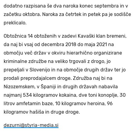
dodatno razpisana še dva naroka konec septembra in v
začetku oktobra. Naroka za četrtek in petek pa je sodišče
preklicalo.
Obtožnica 14 obtoženih v zadevi Kavaški klan bremeni,
da naj bi vsaj od decembra 2018 do maja 2021 na
območju več držav v okviru hierarhično organizirane
kriminalne združbe na veliko trgovali z drogo, jo
prepeljali v Slovenijo in na območje drugih držav ter jo
prodali preprodajalcem droge. Združba naj bi na
Nizozemskem, v Španiji in drugih državah nabavila
najmanj 534 kilogramov kokaina, dve toni konoplje, 30
litrov amfetamin baze, 10 kilogramov heroina, 96
kilogramov hašiša in druge droge.
dezurni@styria-media.si