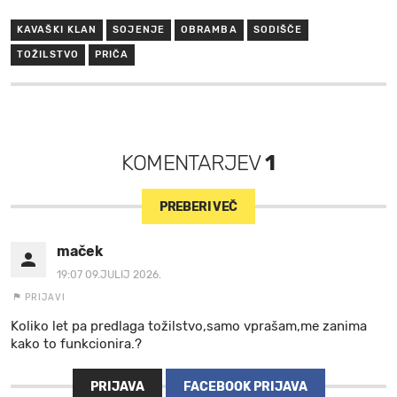
KAVAŠKI KLAN
SOJENJE
OBRAMBA
SODIŠČE
TOŽILSTVO
PRIČA
KOMENTARJEV
1
PREBERI VEČ
maček
19:07 09.JULIJ 2026.
PRIJAVI
Koliko let pa predlaga tožilstvo,samo vprašam,me zanima
kako to funkcionira.?
PRIJAVA
FACEBOOK PRIJAVA