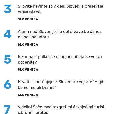
3
Silovite nevihte so v delu Slovenije presekale
vročinski val
SLOVENIJA
4
Alarm nad Slovenijo: Ta del države bo danes
najbolj na udaru
SLOVENIJA
5
Nikar na črpalko, če ni nujno, obeta se velika
pocenitev
SLOVENIJA
6
Hrvati se norčujejo iz Slovenske vojske: "Mi jih
bomo morali braniti"
SLOVENIJA
7
V dolini Soče med razgretimi čakajočimi turisti
izbruhnil pretep