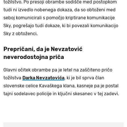
tožilstvo. Po presoji obrambe sodišče med postopkom
tudi ni izvedlo nobenega dokaza, da so obtoženi med
seboj komunicirali s pomočjo kriptirane komunikacije
Sky, pogrešajo tudi dokaze, ki bi povezali komunikacijo
Sky z obtoženci.
Prepričani, da je Nevzatović
neverodostojna priča
Glavni očitek obrambe pa je letel na zaščiteno pričo
tožilstva
Darka Nevzatovića
, ki je bil sprva član
slovenske celice Kavaškega klana, kasneje pa je postal
tajni sodelavec policije in ključni skesanec v tej zadevi.