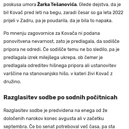
poskusa umora
Žarka Tešanovića
. Glede dejstva, da je
bil Kovač pred leti na begu, zaradi česar so ga leta 2022
prijeli v Zadru, pa je poudarila, da je bila to napaka.
Po mnenju zagovornice za Kovača ni podana
ponovitvena nevarnost, zato je predlagala, da sodišče
pripora ne odredi. Če sodišče temu ne bo sledilo, pa je
predlagala izrek milejšega ukrepa, ob čemer je
predlagala odreditev hišnega pripora ali ustanovitev
varščine na stanovanjsko hišo, v kateri živi Kovač z
družino.
Razglasitev sodbe po sodnih počitnicah
Razglasitev sodbe je predvidena na enega od že
določenih narokov konec avgusta ali v začetku
septembra. Če bo senat potreboval več časa, pa sta