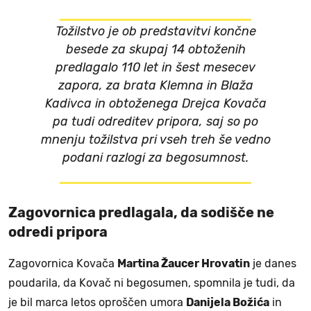
Tožilstvo je ob predstavitvi končne
besede za skupaj 14 obtoženih
predlagalo 110 let in šest mesecev
zapora, za brata Klemna in Blaža
Kadivca in obtoženega Drejca Kovača
pa tudi odreditev pripora, saj so po
mnenju tožilstva pri vseh treh še vedno
podani razlogi za begosumnost.
Zagovornica predlagala, da sodišče ne
odredi pripora
Zagovornica Kovača
Martina Žaucer Hrovatin
je danes
poudarila, da Kovač ni begosumen, spomnila je tudi, da
je bil marca letos oproščen umora
Danijela Božića
in