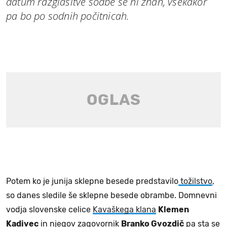
datum razglasitve sodbe še ni znan, vsekakor
pa bo po sodnih počitnicah.
Potem ko je junija sklepne besede predstavilo
tožilstvo
,
so danes sledile še sklepne besede obrambe. Domnevni
vodja slovenske celice
Kavaškega klana
Klemen
Kadivec
in njegov zagovornik
Branko Gvozdič
pa sta se