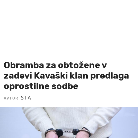
MOJ SANJ
Obramba za obtožene v
zadevi Kavaški klan predlaga
oprostilne sodbe
STA
AVTOR