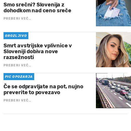
Smo srečni? Slovenija z
dohodkom nad ceno sreče
PREBERI VEČ…
GROZLJIVO
Smrt avstrijske vplivnice v
Sloveniji dobiva nove
razsežnosti
PREBERI VEČ…
PIC OPOZARJA
Če se odpravljate na pot, nujno
preverite to povezavo
PREBERI VEČ…