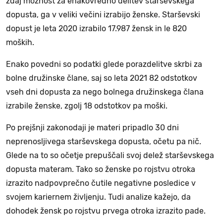
zdaj možnost za enakovredno delitev starševskega
dopusta, ga v veliki večini izrabijo ženske. Starševski
dopust je leta 2020 izrabilo 17.987 žensk in le 820
moških.
Enako povedni so podatki glede porazdelitve skrbi za
bolne družinske člane, saj so leta 2021 82 odstotkov
vseh dni dopusta za nego bolnega družinskega člana
izrabile ženske, zgolj 18 odstotkov pa moški.
Po prejšnji zakonodaji je materi pripadlo 30 dni
neprenosljivega starševskega dopusta, očetu pa nič.
Glede na to so očetje prepuščali svoj delež starševskega
dopusta materam. Tako so ženske po rojstvu otroka
izrazito nadpovprečno čutile negativne posledice v
svojem kariernem življenju. Tudi analize kažejo, da
dohodek žensk po rojstvu prvega otroka izrazito pade.