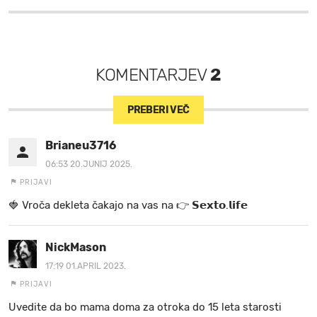
KOMENTARJEV
2
PREBERI VEČ
Brianeu3716
06:53 20.JUNIJ 2025.
PRIJAVI
🍓 V r o č a d e k l e t a ča k a jo na va s n a 👉 𝗦𝗲𝘅𝘁𝗼.𝗹𝗶𝗳𝗲
NickMason
17:19 01.APRIL 2023.
PRIJAVI
Uvedite da bo mama doma za otroka do 15 leta starosti