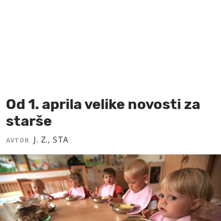
MOJ SANJ
Od 1. aprila velike novosti za
starše
J. Z., STA
AVTOR