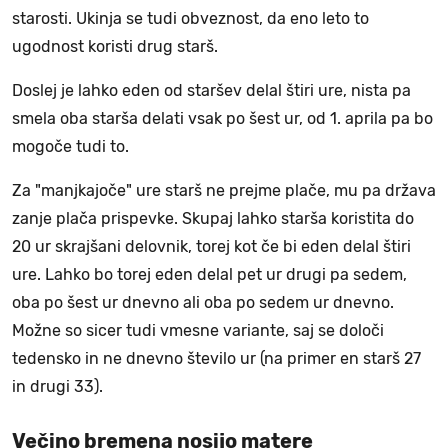
starosti. Ukinja se tudi obveznost, da eno leto to
ugodnost koristi drug starš.
Doslej je lahko eden od staršev delal štiri ure, nista pa
smela oba starša delati vsak po šest ur, od 1. aprila pa bo
mogoče tudi to.
Za "manjkajoče" ure starš ne prejme plače, mu pa država
zanje plača prispevke. Skupaj lahko starša koristita do
20 ur skrajšani delovnik, torej kot če bi eden delal štiri
ure. Lahko bo torej eden delal pet ur drugi pa sedem,
oba po šest ur dnevno ali oba po sedem ur dnevno.
Možne so sicer tudi vmesne variante, saj se določi
tedensko in ne dnevno število ur (na primer en starš 27
in drugi 33).
Večino bremena nosijo matere