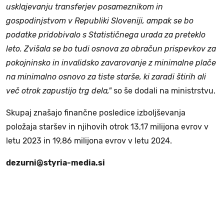
usklajevanju transferjev posameznikom in
gospodinjstvom v Republiki Sloveniji, ampak se bo
podatke pridobivalo s Statističnega urada za preteklo
leto. Zvišala se bo tudi osnova za obračun prispevkov za
pokojninsko in invalidsko zavarovanje z minimalne plače
na minimalno osnovo za tiste starše, ki zaradi štirih ali
več otrok zapustijo trg dela,"
so še dodali na ministrstvu.
Skupaj znašajo finančne posledice izboljševanja
položaja staršev in njihovih otrok 13,17 milijona evrov v
letu 2023 in 19,86 milijona evrov v letu 2024.
dezurni@styria-media.si