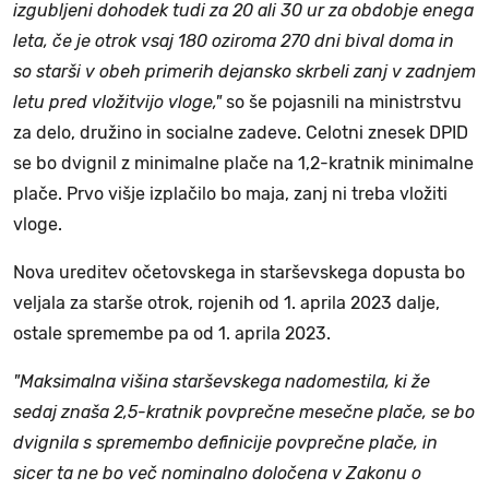
izgubljeni dohodek tudi za 20 ali 30 ur za obdobje enega
leta, če je otrok vsaj 180 oziroma 270 dni bival doma in
so starši v obeh primerih dejansko skrbeli zanj v zadnjem
letu pred vložitvijo vloge,"
so še pojasnili na ministrstvu
za delo, družino in socialne zadeve. Celotni znesek DPID
se bo dvignil z minimalne plače na 1,2-kratnik minimalne
plače. Prvo višje izplačilo bo maja, zanj ni treba vložiti
vloge.
Nova ureditev očetovskega in starševskega dopusta bo
veljala za starše otrok, rojenih od 1. aprila 2023 dalje,
ostale spremembe pa od 1. aprila 2023.
"Maksimalna višina starševskega nadomestila, ki že
sedaj znaša 2,5-kratnik povprečne mesečne plače, se bo
dvignila s spremembo definicije povprečne plače, in
sicer ta ne bo več nominalno določena v Zakonu o