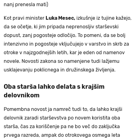
nanj prenesla mati)
Kot pravi minister
Luka Mesec,
izkušnje iz tujine kažejo,
da se očetje, ki jim pripada neprenosljiv starševski
dopust, zanj pogosteje odločijo. To pomeni, da se bolj
intenzivno in pogosteje vključujejo v varstvo in skrb za
otroke v najzgodnejših letih, kar je eden od namenov
novele. Novosti zakona so namenjene tudi lažjemu
usklajevanju poklicnega in družinskega življenja.
Oba starša lahko delata s krajšim
delovnikom
Pomembna novost ja namreč tudi to, da lahko krajši
delovnik zaradi starševstva po novem koristita oba
starša, čas za koriščenje pa ne bo več do zaključka
prvega razreda, ampak do otrokovega osmega leta