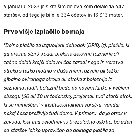
V januarju 2023 je s krajšim delovnikom delalo 13.647
staršev, od tega je bilo le 334 očetov in 13.313 mater.
Prvo višje izplačilo bo maja
"Delno plačilo za izgubljeni dohodek (DPID) (tj. plačilo, ki
ga prejme starš, kadar prekine delovno razmerje ali
začne delati krajši delovni čas zaradi nege in varstva
otroka s težko motnjo v duševnem razvoju ali težko
gibalno oviranega otroka ali otroka z boleznijo iz
seznama hudih bolezni) bodo po novem lahko v večjem
obsegu (20 ali 30 ur tedensko) prejemali tudi starši otrok,
ki so nameščeni v institucionalnem varstvu, vendar
nekaj časa preživijo tudi doma. V primeru, da je otrok v
zavodu, kjer ima celodnevno brezplačno oskrbo, bo eden
od staršev lahko upravičen do delnega plačila za