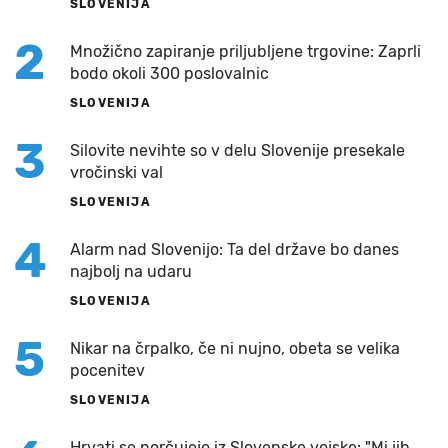
SLOVENIJA
2
Množično zapiranje priljubljene trgovine: Zaprli
bodo okoli 300 poslovalnic
SLOVENIJA
3
Silovite nevihte so v delu Slovenije presekale
vročinski val
SLOVENIJA
4
Alarm nad Slovenijo: Ta del države bo danes
najbolj na udaru
SLOVENIJA
5
Nikar na črpalko, če ni nujno, obeta se velika
pocenitev
SLOVENIJA
Hrvati se norčujejo iz Slovenske vojske: "Mi jih