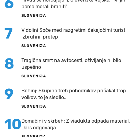
6
bomo morali braniti"
SLOVENIJA
7
V dolini Soče med razgretimi čakajočimi turisti
izbruhnil pretep
SLOVENIJA
8
Tragična smrt na avtocesti, oživljanje ni bilo
uspešno
SLOVENIJA
9
Bohinj: Skupino treh pohodnikov pričakal trop
volkov, to je sledilo...
SLOVENIJA
10
Domačini v skrbeh: Z viadukta odpada material,
Dars odgovarja
SLOVENIJA