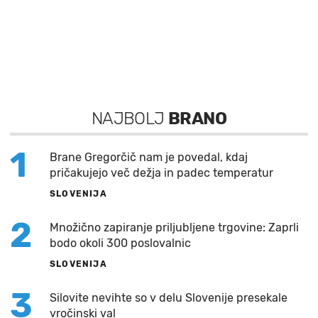
NAJBOLJ
BRANO
1
Brane Gregorčič nam je povedal, kdaj
pričakujejo več dežja in padec temperatur
SLOVENIJA
2
Množično zapiranje priljubljene trgovine: Zaprli
bodo okoli 300 poslovalnic
SLOVENIJA
3
Silovite nevihte so v delu Slovenije presekale
vročinski val