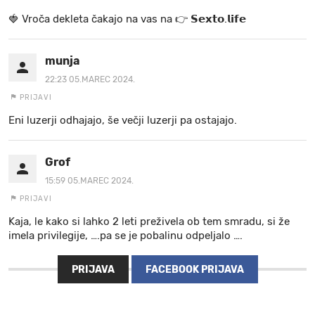
🍓 V r o č a d e k l e t a ča k a jo na va s n a 👉 𝗦𝗲𝘅𝘁𝗼.𝗹𝗶𝗳𝗲
munja
22:23 05.MAREC 2024.
PRIJAVI
Eni luzerji odhajajo, še večji luzerji pa ostajajo.
Grof
15:59 05.MAREC 2024.
PRIJAVI
Kaja, le kako si lahko 2 leti preživela ob tem smradu, si že
imela privilegije, ….pa se je pobalinu odpeljalo ….
PRIJAVA
FACEBOOK PRIJAVA