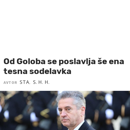
MOJ SANJ
Od Goloba se poslavlja še ena
tesna sodelavka
STA
S. H. H.
AVTOR
,