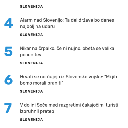
SLOVENIJA
4
Alarm nad Slovenijo: Ta del države bo danes
najbolj na udaru
SLOVENIJA
5
Nikar na črpalko, če ni nujno, obeta se velika
pocenitev
SLOVENIJA
6
Hrvati se norčujejo iz Slovenske vojske: "Mi jih
bomo morali braniti"
SLOVENIJA
7
V dolini Soče med razgretimi čakajočimi turisti
izbruhnil pretep
SLOVENIJA