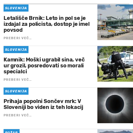
SLOVENIJA
Letališče Brnik: Leto in pol se je
izdajal za policista, dostop je imel
povsod
PREBERI VEČ…
SLOVENIJA
Kamnik: Moški ugrabil sina, več
ur grozil, posredovati so morali
specialci
PREBERI VEČ…
SLOVENIJA
Prihaja popolni Sončev mrk: V
Sloveniji bo viden iz teh lokacij
PREBERI VEČ…
POŽAR