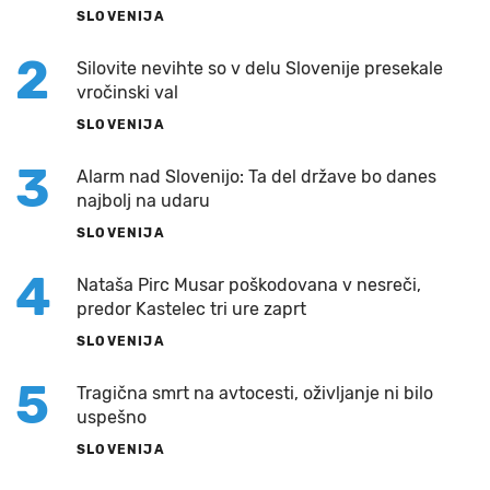
SLOVENIJA
2
Silovite nevihte so v delu Slovenije presekale
vročinski val
SLOVENIJA
3
Alarm nad Slovenijo: Ta del države bo danes
najbolj na udaru
SLOVENIJA
4
Nataša Pirc Musar poškodovana v nesreči,
predor Kastelec tri ure zaprt
SLOVENIJA
5
Tragična smrt na avtocesti, oživljanje ni bilo
uspešno
SLOVENIJA