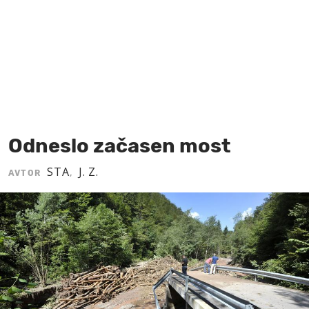
MOJ SANJ
Odneslo začasen most
STA
J. Z.
AVTOR
,