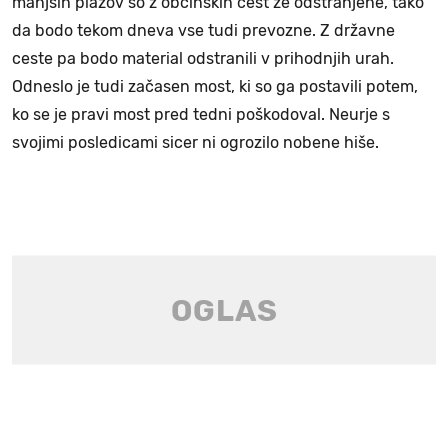
manjših plazov so z občinskih cest že odstranjene, tako
da bodo tekom dneva vse tudi prevozne. Z državne
ceste pa bodo material odstranili v prihodnjih urah.
Odneslo je tudi začasen most, ki so ga postavili potem,
ko se je pravi most pred tedni poškodoval. Neurje s
svojimi posledicami sicer ni ogrozilo nobene hiše.