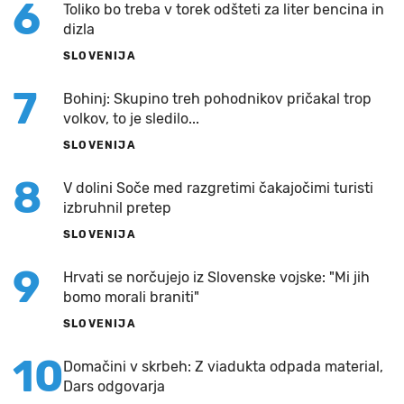
6
Toliko bo treba v torek odšteti za liter bencina in
dizla
SLOVENIJA
7
Bohinj: Skupino treh pohodnikov pričakal trop
volkov, to je sledilo...
SLOVENIJA
8
V dolini Soče med razgretimi čakajočimi turisti
izbruhnil pretep
SLOVENIJA
9
Hrvati se norčujejo iz Slovenske vojske: "Mi jih
bomo morali braniti"
SLOVENIJA
10
Domačini v skrbeh: Z viadukta odpada material,
Dars odgovarja