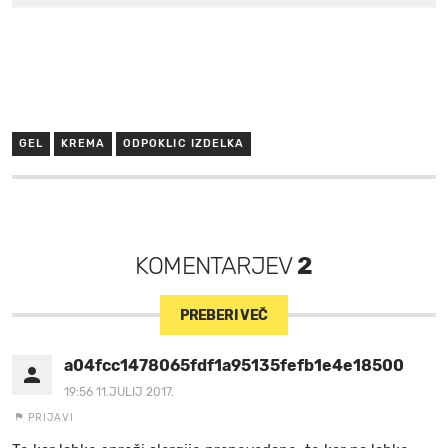
GEL
KREMA
ODPOKLIC IZDELKA
KOMENTARJEV
2
PREBERI VEČ
a04fcc1478065fdf1a95135fefb1e4e18500f9f6
19:56 11.JULIJ 2017.
PRIJAVI