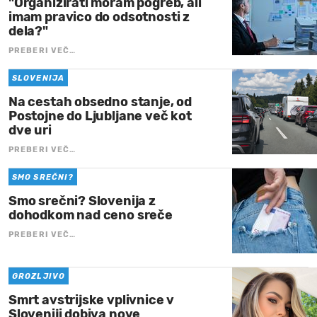
"Organizirati moram pogreb, ali
imam pravico do odsotnosti z
dela?"
PREBERI VEČ…
SLOVENIJA
Na cestah obsedno stanje, od
Postojne do Ljubljane več kot
dve uri
PREBERI VEČ…
SMO SREČNI?
Smo srečni? Slovenija z
dohodkom nad ceno sreče
PREBERI VEČ…
GROZLJIVO
Smrt avstrijske vplivnice v
Sloveniji dobiva nove