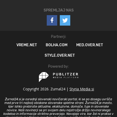
SPREMLJAJ NAS
Partnerji:
VREME.NET
BOLHA.COM
MED.OVER.NET
STYLE.OVER.NET
Powered by:
Copyright 2026. Zurnal24 |
Styria Media si
Žurnal24.si je osrednji slovenski novičarski portal, ki se po dosegu uvršča
med prve tri najbolj obiskane slovenske spletne strani. Žurnal24 je mesto,
kjer lahko prebirate aktualne, ekskluzivne, domače, tuje in slovenske
novice. Naši novinarji se pri svojem delu najstrožje držijo novinarskega
kodeksa in informacije striktno preverjajo. Navajajo vire, kar žal ni praksa v