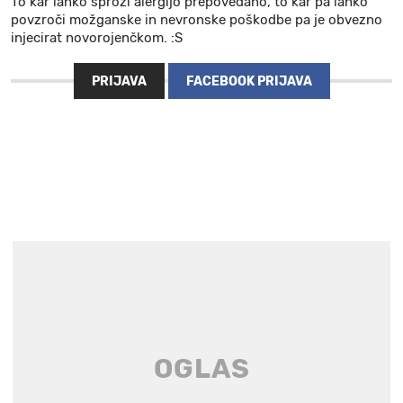
To kar lahko sproži alergijo prepovedano, to kar pa lahko
povzroči možganske in nevronske poškodbe pa je obvezno
injecirat novorojenčkom. :S
PRIJAVA
FACEBOOK PRIJAVA