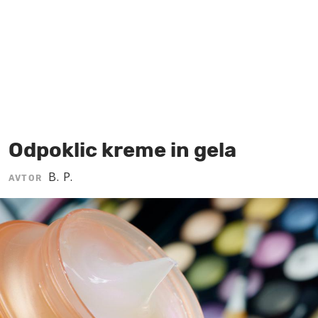
MOJ SANJ
Odpoklic kreme in gela
B. P.
AVTOR