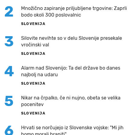
2
Množično zapiranje priljubljene trgovine: Zaprli
bodo okoli 300 poslovalnic
SLOVENIJA
3
Silovite nevihte so v delu Slovenije presekale
vročinski val
SLOVENIJA
4
Alarm nad Slovenijo: Ta del države bo danes
najbolj na udaru
SLOVENIJA
5
Nikar na črpalko, če ni nujno, obeta se velika
pocenitev
SLOVENIJA
6
Hrvati se norčujejo iz Slovenske vojske: "Mi jih
bomo morali braniti"