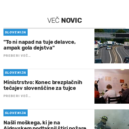
VEČ
NOVIC
SLOVENIJA
"To ni napad na tuje delavce,
ampak gola dejstva"
PREBERI VEČ…
SLOVENIJA
Ministrstvo: Konec brezplačnih
tečajev slovenščine za tujce
PREBERI VEČ…
SLOVENIJA
Našli moškega, ki je na
Ajdovskem podtaknil štiri požare