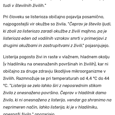
tudi v številnih živilih.
"
Pri človeku se listerioza običajno pojavlja posamično,
najpogostejši vir okužbe so živila. "
Čeprav je število ljudi,
ki zboli za listeriozo zaradi okužbe z živili majhno, pa je
listerioza eden od vodilnih vzrokov smrti v primerjavi z
drugimi okužbami in zastrupitvami z živili
," pojasnjujejo.
Listerija pogosto živi in raste v vlažnem, hladnem okolju
(v hladilniku na onesnaženih površinah in živilih), kar ni
običajno za druge zdravju škodljive mikroorganizme v
živilih. Razmnožuje se pri temperaturah od 4,4 °C do 44
°C. "
Listerija se zelo lahko širi z neposrednim stikom
živila z onesnaženo površino. Čeprav v hladilnik damo
živilo, ki ni onesnaženo z listerijo, vendar ga shranimo na
neprimeren način, lahko listerija, ki je v hladilniku,
onesnaži živilo,
" opozarjajo.