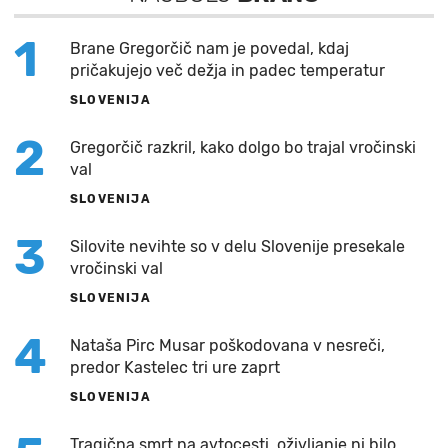
1
Brane Gregorčič nam je povedal, kdaj
pričakujejo več dežja in padec temperatur
SLOVENIJA
2
Gregorčič razkril, kako dolgo bo trajal vročinski
val
SLOVENIJA
3
Silovite nevihte so v delu Slovenije presekale
vročinski val
SLOVENIJA
4
Nataša Pirc Musar poškodovana v nesreči,
predor Kastelec tri ure zaprt
SLOVENIJA
Tragična smrt na avtocesti, oživljanje ni bilo