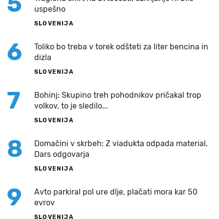
5
uspešno
SLOVENIJA
6
Toliko bo treba v torek odšteti za liter bencina in
dizla
SLOVENIJA
7
Bohinj: Skupino treh pohodnikov pričakal trop
volkov, to je sledilo...
SLOVENIJA
8
Domačini v skrbeh: Z viadukta odpada material,
Dars odgovarja
SLOVENIJA
9
Avto parkiral pol ure dlje, plačati mora kar 50
evrov
SLOVENIJA