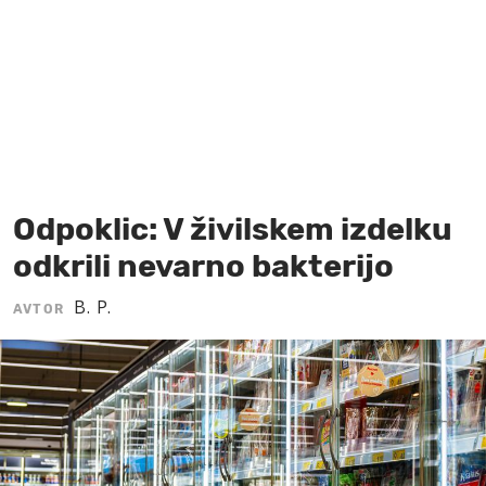
MOJ SANJ
Odpoklic: V živilskem izdelku
odkrili nevarno bakterijo
B. P.
AVTOR