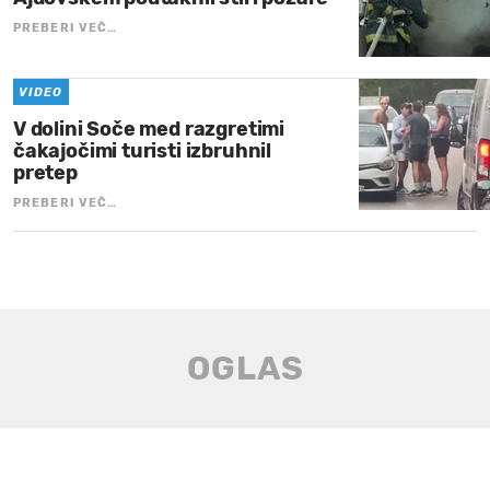
PREBERI VEČ…
VIDEO
V dolini Soče med razgretimi
čakajočimi turisti izbruhnil
pretep
PREBERI VEČ…