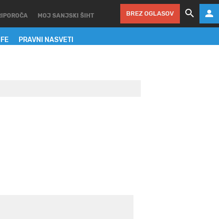
BREZ OGLASOV
RIPOROČA
MOJ SANJSKI ŠIHT
IFE
PRAVNI NASVETI