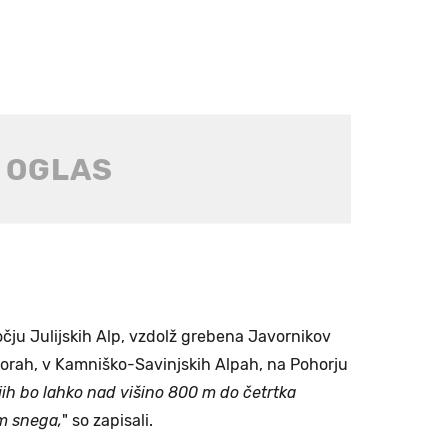
ju Julijskih Alp, vzdolž grebena Javornikov
gorah, v Kamniško-Savinjskih Alpah, na Pohorju
ih bo lahko nad višino 800 m do četrtka
m snega,
" so zapisali.