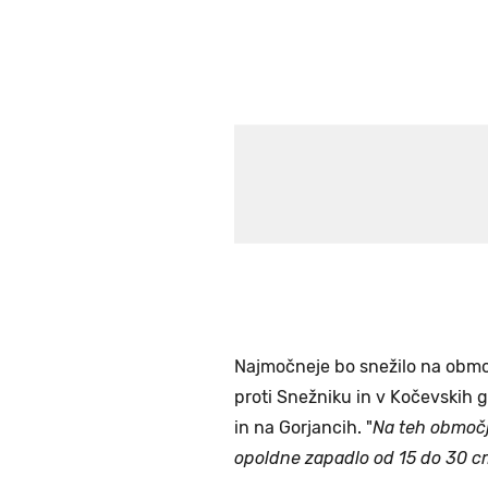
Najmočneje bo snežilo na območ
proti Snežniku in v Kočevskih 
in na Gorjancih. "
Na teh območj
opoldne zapadlo od 15 do 30 c