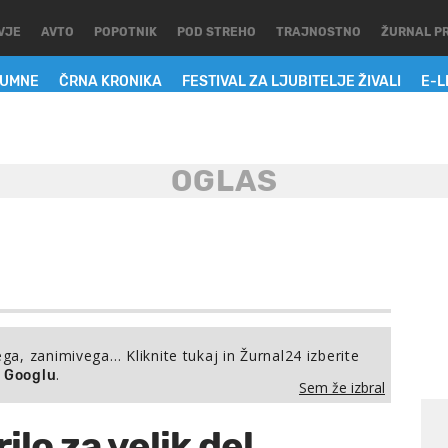
VJE
AVTO
POPOTNIK
POD STREHO
TRAJNOSTNO
ŽURNAL P
LUMNE
ČRNA KRONIKA
FESTIVAL ZA LJUBITELJE ŽIVALI
E-L
ega, zanimivega… Kliknite tukaj in Žurnal24 izberite
.
a Googlu
Sem že izbral
lo za velik del