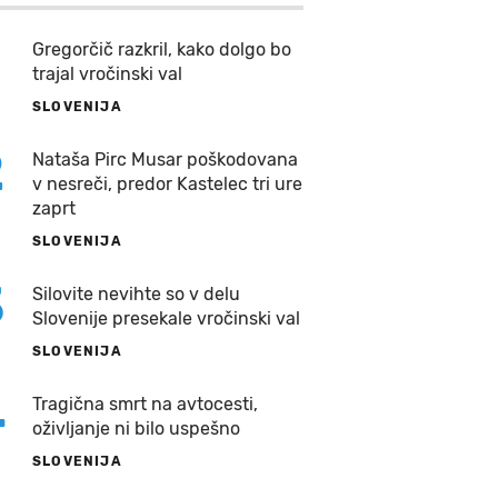
Gregorčič razkril, kako dolgo bo
trajal vročinski val
SLOVENIJA
2
Nataša Pirc Musar poškodovana
v nesreči, predor Kastelec tri ure
zaprt
SLOVENIJA
3
Silovite nevihte so v delu
Slovenije presekale vročinski val
SLOVENIJA
4
Tragična smrt na avtocesti,
oživljanje ni bilo uspešno
SLOVENIJA