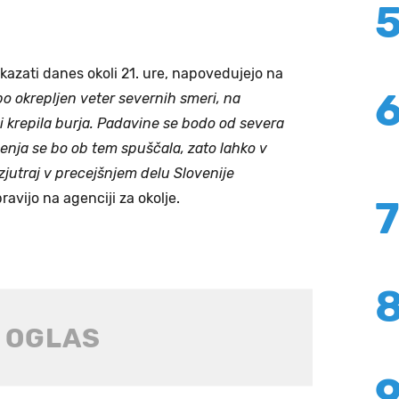
 kazati danes okoli 21. ure, napovedujejo na
bo okrepljen veter severnih smeri, na
 krepila burja. Padavine se bodo od severa
eženja se bo ob tem spuščala, zato lahko v
zjutraj v precejšnjem delu Slovenije
pravijo na agenciji za okolje.