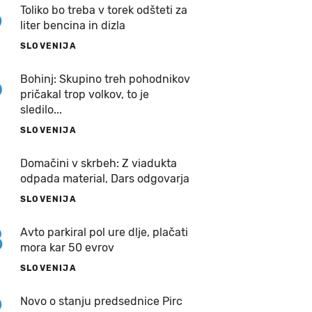
5
Toliko bo treba v torek odšteti za
liter bencina in dizla
SLOVENIJA
6
Bohinj: Skupino treh pohodnikov
pričakal trop volkov, to je
sledilo...
SLOVENIJA
7
Domačini v skrbeh: Z viadukta
odpada material, Dars odgovarja
SLOVENIJA
8
Avto parkiral pol ure dlje, plačati
mora kar 50 evrov
SLOVENIJA
9
Novo o stanju predsednice Pirc