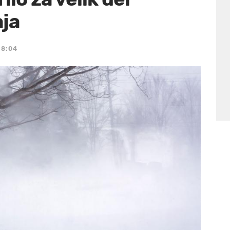
aja
 8:04