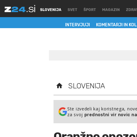
SLOVENIJA
SVET
ŠPORT
MAGAZIN
ZDRA
INTERVJUJI
KOMENTARJI IN KO
SLOVENIJA
Ste izvedeli kaj koristnega, nov
za svoj
prednostni vir novic n
Oranžno opozori