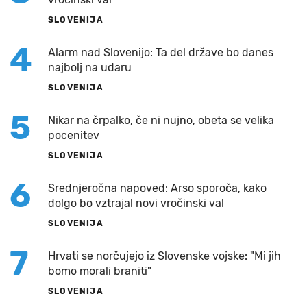
SLOVENIJA
4
Alarm nad Slovenijo: Ta del države bo danes
najbolj na udaru
SLOVENIJA
5
Nikar na črpalko, če ni nujno, obeta se velika
pocenitev
SLOVENIJA
6
Srednjeročna napoved: Arso sporoča, kako
dolgo bo vztrajal novi vročinski val
SLOVENIJA
7
Hrvati se norčujejo iz Slovenske vojske: "Mi jih
bomo morali braniti"
SLOVENIJA