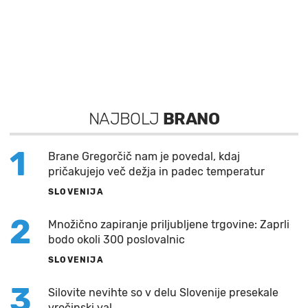
NAJBOLJ
BRANO
1
Brane Gregorčič nam je povedal, kdaj
pričakujejo več dežja in padec temperatur
SLOVENIJA
2
Množično zapiranje priljubljene trgovine: Zaprli
bodo okoli 300 poslovalnic
SLOVENIJA
3
Silovite nevihte so v delu Slovenije presekale
vročinski val