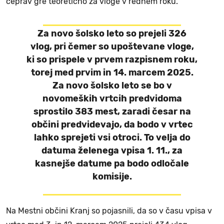
čeprav gre teoretično za vloge v rednem roku.
Za novo šolsko leto so prejeli 326
vlog, pri čemer so upoštevane vloge,
ki so prispele v prvem razpisnem roku,
torej med prvim in 14. marcem 2025.
Za novo šolsko leto se bo v
novomeških vrtcih predvidoma
sprostilo 383 mest, zaradi česar na
občini predvidevajo, da bodo v vrtec
lahko sprejeti vsi otroci. To velja do
datuma želenega vpisa 1. 11., za
kasnejše datume pa bodo odločale
komisije.
Na Mestni občini Kranj so pojasnili, da so v času vpisa v