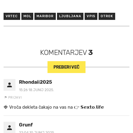
VRTEC
MOL
MARIBOR
LJUBLJANA
VPIS
OTROK
KOMENTARJEV
3
PREBERI VEČ
Rhondaii2025
15:26 18.JUNIJ 2025.
PRIJAVI
🍓 V r o č a d e k l e t a ča k a jo na va s n a 👉 𝗦𝗲𝘅𝘁𝗼.𝗹𝗶𝗳𝗲
Grunf
22:04 10.JUNIJ 2025.