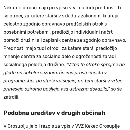
Nekateri otroci imajo pri vpisu v vrtec tudi prednost. Ti
so otroci, za katere starši v skladu z zakonom, ki ureja
celostno zgodnjo obravnavo predšolskih otrok s
posebnimi potrebami, predložijo individualni načrt
pomoči družini ali zapisnik centra za zgodnjo obravnavo.
Prednost imajo tudi otroci, za katere starši predložijo
mnenje centra za socialno delo o ogroženosti zaradi
socialnega položaja družine.
"Vrtec te otroke sprejme ne
glede na čakalni seznam, če ima prosto mesto v
programu, kjer ga starši vpisujejo, pri tem starši v vrtec
prinesejo oziroma pošljejo vsa ustrezna dokazila,"
so še
zatrdili.
Podobna ureditev v drugih občinah
V Grosuplju je bil razpis za vpis v VVZ Kekec Grosuplje