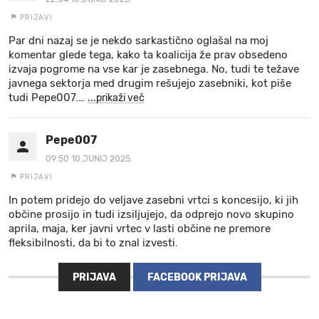
PRIJAVI
Par dni nazaj se je nekdo sarkastično oglašal na moj
komentar glede tega, kako ta koalicija že prav obsedeno
izvaja pogrome na vse kar je zasebnega. No, tudi te težave
javnega sektorja med drugim rešujejo zasebniki, kot piše
tudi Pepe007.
…
...prikaži več
Pepe007
09:50 10.JUNIJ 2025.
PRIJAVI
In potem pridejo do veljave zasebni vrtci s koncesijo, ki jih
občine prosijo in tudi izsiljujejo, da odprejo novo skupino
aprila, maja, ker javni vrtec v lasti občine ne premore
fleksibilnosti, da bi to znal izvesti.
PRIJAVA
FACEBOOK PRIJAVA