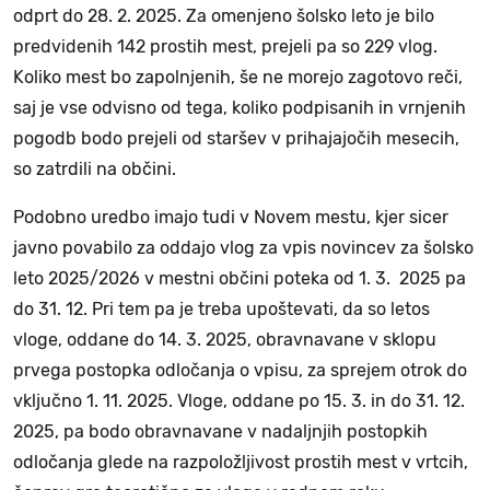
odprt do 28. 2. 2025. Za omenjeno šolsko leto je bilo
predvidenih 142 prostih mest, prejeli pa so 229 vlog.
Koliko mest bo zapolnjenih, še ne morejo zagotovo reči,
saj je vse odvisno od tega, koliko podpisanih in vrnjenih
pogodb bodo prejeli od staršev v prihajajočih mesecih,
so zatrdili na občini.
Podobno uredbo imajo tudi v Novem mestu, kjer sicer
javno povabilo za oddajo vlog za vpis novincev za šolsko
leto 2025/2026 v mestni občini poteka od 1. 3. 2025 pa
do 31. 12. Pri tem pa je treba upoštevati, da so letos
vloge, oddane do 14. 3. 2025, obravnavane v sklopu
prvega postopka odločanja o vpisu, za sprejem otrok do
vključno 1. 11. 2025. Vloge, oddane po 15. 3. in do 31. 12.
2025, pa bodo obravnavane v nadaljnjih postopkih
odločanja glede na razpoložljivost prostih mest v vrtcih,