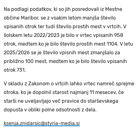
Na podlagi podatkov, ki so jih posredovali iz Mestne
občine Maribor, se z vsakim letom manjša število
vpisanih otrok ter tudi število prostih mest v vrtcih. V
šolskem letu 2022/2023 je bilo v vrtec vpisanih 958
otrok, medtem ko je bilo število prostih mest 1104. V letu
2025/2026 se je število vpisnih mest zmanjšalo za
približno 100 mest, medtem ko je bilo število vpisanih
otrok 731.
V skladu z Zakonom o vrtcih lahko vrtec namreč sprejme
otroka, ko je dopolnil starost najmanj 11 mesecev, če
starši ne uveljavljajo več pravice do starševskega
dopusta v obliki polne odsotnosti z dela.
ksenja.znidarsic@styria-media.si