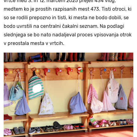
vrtce med 3. in 12. marcem 2025 prejeli 434 vlog,
medtem ko je prostih razpisanih mest 473. Tisti otroci, ki
so se rodili prepozno in tisti, ki mesta ne bodo dobili, se
bodo uvrstili na centralni čakalni seznam. Na podlagi
slednjega se bo nato nadaljeval proces vpisovanja otrok
v preostala mesta v vrtcih.