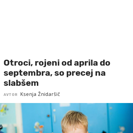
MOJ SANJ
Otroci, rojeni od aprila do
septembra, so precej na
slabšem
Ksenja Žnidaršič
AVTOR