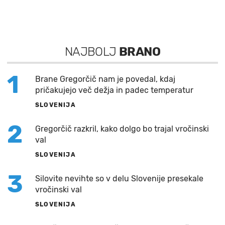
NAJBOLJ
BRANO
1
Brane Gregorčič nam je povedal, kdaj
pričakujejo več dežja in padec temperatur
SLOVENIJA
2
Gregorčič razkril, kako dolgo bo trajal vročinski
val
SLOVENIJA
3
Silovite nevihte so v delu Slovenije presekale
vročinski val
SLOVENIJA