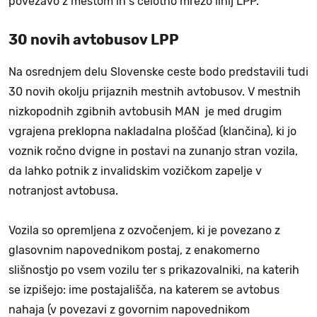
povezavo z mestom in s celotno mrežo linij LPP.
30 novih avtobusov LPP
Na osrednjem delu Slovenske ceste bodo predstavili tudi
30 novih okolju prijaznih mestnih avtobusov. V mestnih
nizkopodnih zgibnih avtobusih MAN je med drugim
vgrajena preklopna nakladalna ploščad (klančina), ki jo
voznik ročno dvigne in postavi na zunanjo stran vozila,
da lahko potnik z invalidskim vozičkom zapelje v
notranjost avtobusa.
Vozila so opremljena z ozvočenjem, ki je povezano z
glasovnim napovednikom postaj, z enakomerno
slišnostjo po vsem vozilu ter s prikazovalniki, na katerih
se izpišejo: ime postajališča, na katerem se avtobus
nahaja (v povezavi z govornim napovednikom