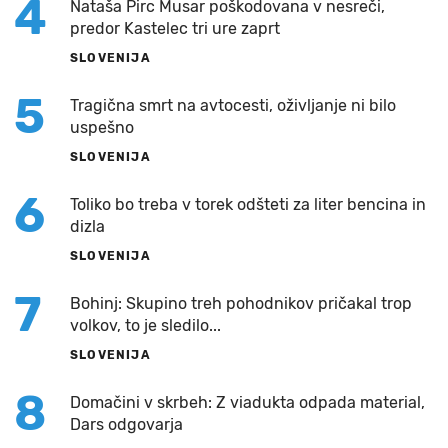
4
Nataša Pirc Musar poškodovana v nesreči,
predor Kastelec tri ure zaprt
SLOVENIJA
5
Tragična smrt na avtocesti, oživljanje ni bilo
uspešno
SLOVENIJA
6
Toliko bo treba v torek odšteti za liter bencina in
dizla
SLOVENIJA
7
Bohinj: Skupino treh pohodnikov pričakal trop
volkov, to je sledilo...
SLOVENIJA
8
Domačini v skrbeh: Z viadukta odpada material,
Dars odgovarja