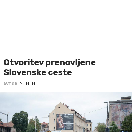
MOJ SANJ
Otvoritev prenovljene
Slovenske ceste
S. H. H.
AVTOR