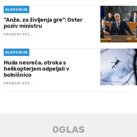
SLOVENIJA
"Anže, za življenja gre": Oster
poziv ministru
PREBERI VEČ…
SLOVENIJA
Huda nesreča, otroka s
helikopterjem odpeljali v
bolnišnico
PREBERI VEČ…