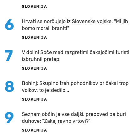
SLOVENIJA
6
Hrvati se norčujejo iz Slovenske vojske: "Mi jih
bomo morali braniti"
SLOVENIJA
7
V dolini Soče med razgretimi čakajočimi turisti
izbruhnil pretep
SLOVENIJA
8
Bohinj: Skupino treh pohodnikov pričakal trop
volkov, to je sledilo...
SLOVENIJA
9
Seznam občin je vse daljši, prepoved pa buri
duhove: "Zakaj ravno vrtovi?"
SLOVENIJA