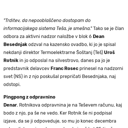
"Trditev, da nepooblaščeno dostopam do
informacijskega sistema Teša, je smešna."
Tako se je član
odbora za aktivni nadzor naložbe v blok 6
Dean
Besednjak
odzval na kazensko ovadbo, ki jo je spisal
nekdanji direktor Termoelektrarne Šoštanj (Teš)
Uroš
Rotnik
in jo odposlal na silvestrovo, danes pa jo je
predstavnik delavcev
Franc Rosec
prinesel na nadzorni
svet (NS) in z njo poskušal prepričati Besednjaka, naj
odstopi.
Pingpong z odpravnino
Denar
. Rotnikova odpravnina je na Teševem računu, kaj
bodo z njo, pa še ne vedo. Ker Rotnik še ni podpisal
izjave, da se ji odpoveduje, so mu jo konec decembra