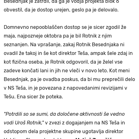
Besednjak je zatrdil, da ga je vodja projekta blok 6
obvestil, da je dostop urejen, geslo pa je delovalo.
Domnevno nepooblaščen dostop se je sicer zgodil že
maja, najpozneje oktobra pa je bil Rotnik z njim
seznanjen. Na vprašanje, zakaj Rotnik Besednjaka ni
ovadil že takoj in še kot direktor Teša, ampak šele zdaj in
kot fizična oseba, je Rotnik odgovoril, da je želel vse
zadeve končati lani in jih ne vleči v novo leto. Kot meni
Besednjak, pa je ovadba poskus, da bi mu preprečili delo
v NS Teša, in je povezana z napovedanimi revizijami v
Tešu. Ena sicer že poteka.
"Potrdili so se sumi, da določene aktivnosti še vedno
vodi Uroš Rotnik,"
v zvezi z dogajanjem na NS Teša in
odstopom dela projektne skupine ugotavlja direktor