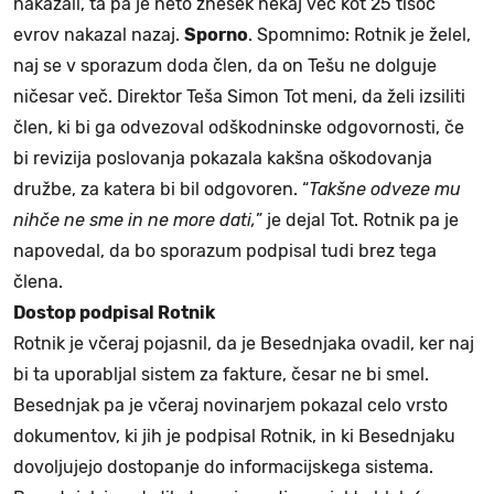
nakazali, ta pa je neto znesek nekaj več kot 25 tisoč
evrov nakazal nazaj.
Sporno
. Spomnimo: Rotnik je želel,
naj se v sporazum doda člen, da on Tešu ne dolguje
ničesar več. Direktor Teša Simon Tot meni, da želi izsiliti
člen, ki bi ga odvezoval odškodninske odgovornosti, če
bi revizija poslovanja pokazala kakšna oškodovanja
družbe, za katera bi bil odgovoren. “
Takšne odveze mu
nihče ne sme in ne more dati,
” je dejal Tot. Rotnik pa je
napovedal, da bo sporazum podpisal tudi brez tega
člena.
Dostop podpisal Rotnik
Rotnik je včeraj pojasnil, da je Besednjaka ovadil, ker naj
bi ta uporabljal sistem za fakture, česar ne bi smel.
Besednjak pa je včeraj novinarjem pokazal celo vrsto
dokumentov, ki jih je podpisal Rotnik, in ki Besednjaku
dovoljujejo dostopanje do informacijskega sistema.