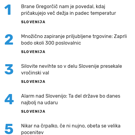
1
Brane Gregorčič nam je povedal, kdaj
pričakujejo več dežja in padec temperatur
SLOVENIJA
2
Množično zapiranje priljubljene trgovine: Zaprli
bodo okoli 300 poslovalnic
SLOVENIJA
3
Silovite nevihte so v delu Slovenije presekale
vročinski val
SLOVENIJA
4
Alarm nad Slovenijo: Ta del države bo danes
najbolj na udaru
SLOVENIJA
5
Nikar na črpalko, če ni nujno, obeta se velika
pocenitev