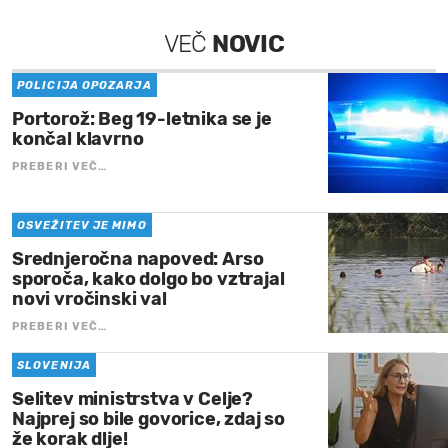
VEČ
NOVIC
POLICIJA OPOZARJA
Portorož: Beg 19-letnika se je
končal klavrno
PREBERI VEČ…
OSVEŽITEV JE MIMO
Srednjeročna napoved: Arso
sporoča, kako dolgo bo vztrajal
novi vročinski val
PREBERI VEČ…
SLOVENIJA
Selitev ministrstva v Celje?
Najprej so bile govorice, zdaj so
že korak dlje!