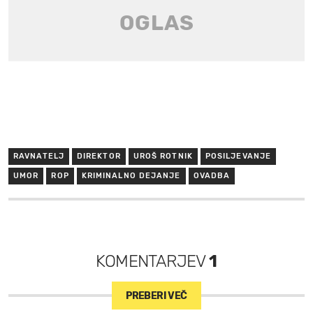
RAVNATELJ
DIREKTOR
UROŠ ROTNIK
POSILJEVANJE
UMOR
ROP
KRIMINALNO DEJANJE
OVADBA
KOMENTARJEV
1
PREBERI VEČ