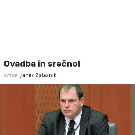
MOJ SANJ
Ovadba in srečno!
Janez Zalaznik
AVTOR