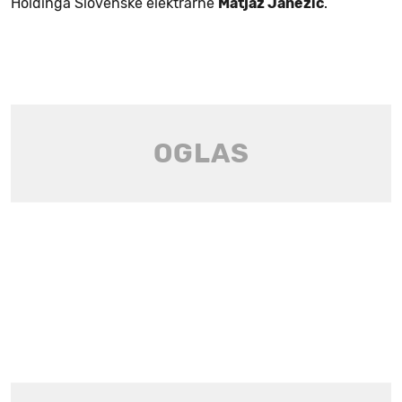
Holdinga Slovenske elektrarne
Matjaž Janežič
.