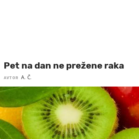
MOJ SANJ
Pet na dan ne prežene raka
A. Č.
AVTOR