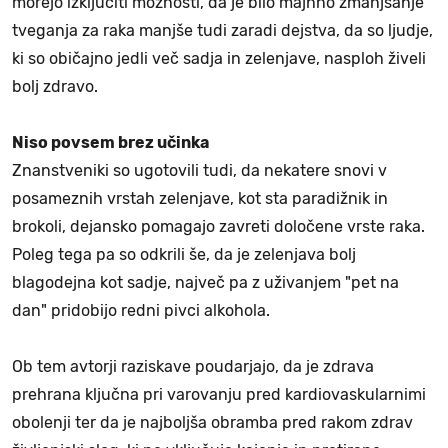
morejo izključiti možnosti, da je bilo majhno zmanjšanje
tveganja za raka manjše tudi zaradi dejstva, da so ljudje,
ki so običajno jedli več sadja in zelenjave, nasploh živeli
bolj zdravo.
Niso povsem brez učinka
Znanstveniki so ugotovili tudi, da nekatere snovi v
posameznih vrstah zelenjave, kot sta paradižnik in
brokoli, dejansko pomagajo zavreti določene vrste raka.
Poleg tega pa so odkrili še, da je zelenjava bolj
blagodejna kot sadje, največ pa z uživanjem "pet na
dan" pridobijo redni pivci alkohola.
Ob tem avtorji raziskave poudarjajo, da je zdrava
prehrana ključna pri varovanju pred kardiovaskularnimi
obolenji ter da je najboljša obramba pred rakom zdrav