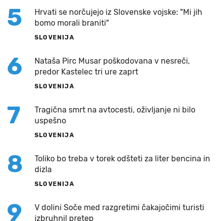
5
Hrvati se norčujejo iz Slovenske vojske: "Mi jih
bomo morali braniti"
SLOVENIJA
6
Nataša Pirc Musar poškodovana v nesreči,
predor Kastelec tri ure zaprt
SLOVENIJA
7
Tragična smrt na avtocesti, oživljanje ni bilo
uspešno
SLOVENIJA
8
Toliko bo treba v torek odšteti za liter bencina in
dizla
SLOVENIJA
9
V dolini Soče med razgretimi čakajočimi turisti
izbruhnil pretep