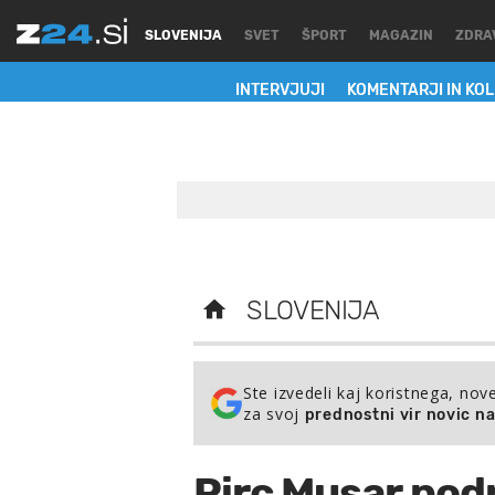
SLOVENIJA
SVET
ŠPORT
MAGAZIN
ZDRA
INTERVJUJI
KOMENTARJI IN KO
SLOVENIJA
Ste izvedeli kaj koristnega, nov
za svoj
prednostni vir novic n
Pirc Musar pod