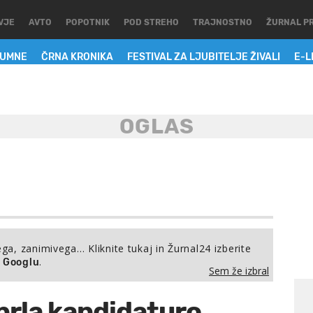
VJE
AVTO
POPOTNIK
POD STREHO
TRAJNOSTNO
ŽURNAL P
LUMNE
ČRNA KRONIKA
FESTIVAL ZA LJUBITELJE ŽIVALI
E-L
ega, zanimivega… Kliknite tukaj in Žurnal24 izberite
.
a Googlu
Sem že izbral
prla kandidaturo