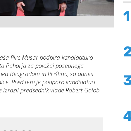
1
taša Pirc Musar podpira kandidaturo
ta Pahorja za položaj posebnega
med Beogradom in Prištino, so danes
nice. Pred tem je podporo kandidaturi
 izrazil predsednik vlade Robert Golob.