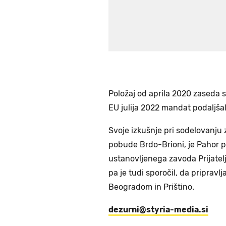
Položaj od aprila 2020 zaseda s
EU julija 2022 mandat podaljšal 
Svoje izkušnje pri sodelovanju
pobude Brdo-Brioni, je Pahor p
ustanovljenega zavoda Prijate
pa je tudi sporočil, da priprav
Beogradom in Prištino.
dezurni@styria-media.si