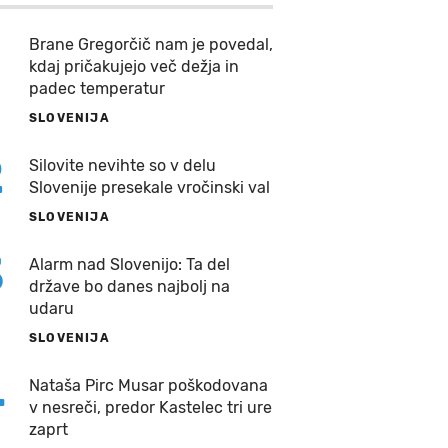
Brane Gregorčič nam je povedal,
kdaj pričakujejo več dežja in
padec temperatur
SLOVENIJA
2
Silovite nevihte so v delu
Slovenije presekale vročinski val
SLOVENIJA
3
Alarm nad Slovenijo: Ta del
države bo danes najbolj na
udaru
SLOVENIJA
4
Nataša Pirc Musar poškodovana
v nesreči, predor Kastelec tri ure
zaprt