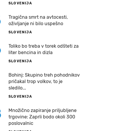
SLOVENIJA
5
Tragična smrt na avtocesti,
oživljanje ni bilo uspešno
SLOVENIJA
6
Toliko bo treba v torek odšteti za
liter bencina in dizla
SLOVENIJA
7
Bohinj: Skupino treh pohodnikov
pričakal trop volkov, to je
sledilo...
SLOVENIJA
8
Množično zapiranje priljubljene
trgovine: Zaprli bodo okoli 300
poslovalnic