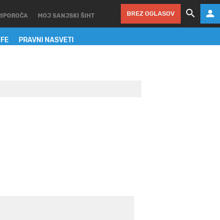
BREZ OGLASOV
RIPOROČA
MOJ SANJSKI ŠIHT
IFE
PRAVNI NASVETI