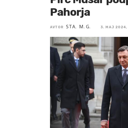
Pahorja
STA
M. G.
AVTOR
,
3. MAJ 2024,