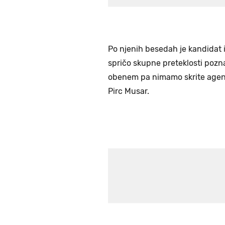
Po njenih besedah je kandidat iz
spričo skupne preteklosti pozna
obenem pa nimamo skrite age
Pirc Musar.