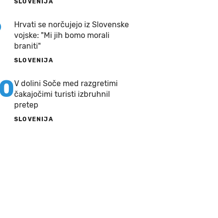
SLOVENIJA
9
Hrvati se norčujejo iz Slovenske
vojske: "Mi jih bomo morali
braniti"
SLOVENIJA
10
V dolini Soče med razgretimi
čakajočimi turisti izbruhnil
pretep
SLOVENIJA