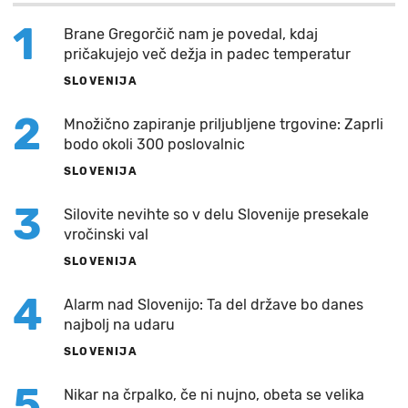
1
Brane Gregorčič nam je povedal, kdaj
pričakujejo več dežja in padec temperatur
SLOVENIJA
2
Množično zapiranje priljubljene trgovine: Zaprli
bodo okoli 300 poslovalnic
SLOVENIJA
3
Silovite nevihte so v delu Slovenije presekale
vročinski val
SLOVENIJA
4
Alarm nad Slovenijo: Ta del države bo danes
najbolj na udaru
SLOVENIJA
5
Nikar na črpalko, če ni nujno, obeta se velika