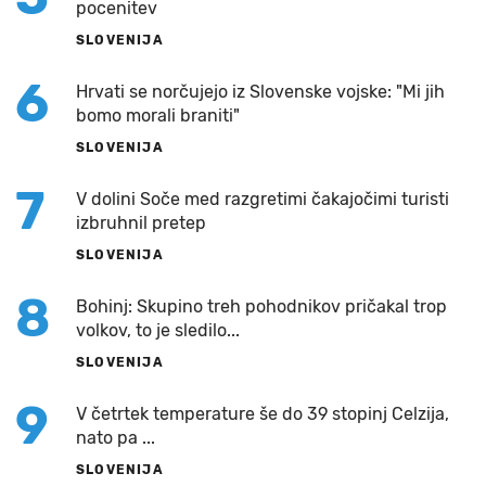
pocenitev
SLOVENIJA
6
Hrvati se norčujejo iz Slovenske vojske: "Mi jih
bomo morali braniti"
SLOVENIJA
7
V dolini Soče med razgretimi čakajočimi turisti
izbruhnil pretep
SLOVENIJA
8
Bohinj: Skupino treh pohodnikov pričakal trop
volkov, to je sledilo...
SLOVENIJA
9
V četrtek temperature še do 39 stopinj Celzija,
nato pa ...
SLOVENIJA