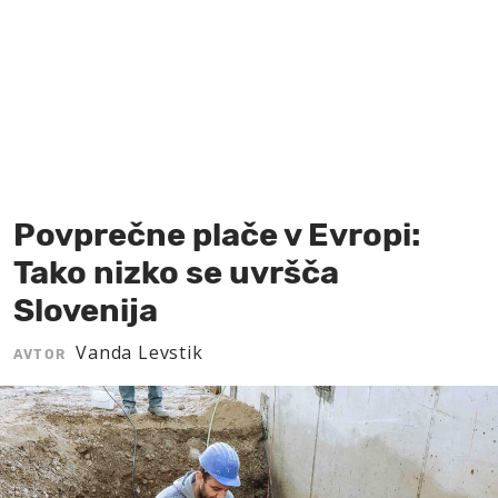
MOJ SANJ
Povprečne plače v Evropi:
Tako nizko se uvršča
Slovenija
Vanda Levstik
AVTOR