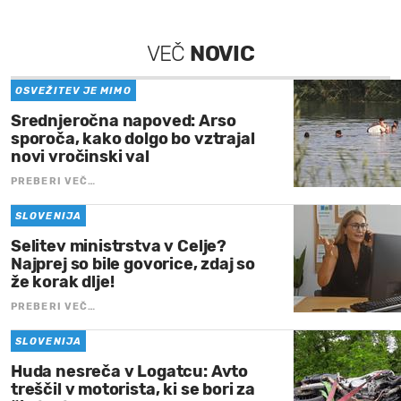
VEČ
NOVIC
OSVEŽITEV JE MIMO
Srednjeročna napoved: Arso
sporoča, kako dolgo bo vztrajal
novi vročinski val
PREBERI VEČ…
SLOVENIJA
Selitev ministrstva v Celje?
Najprej so bile govorice, zdaj so
že korak dlje!
PREBERI VEČ…
SLOVENIJA
Huda nesreča v Logatcu: Avto
treščil v motorista, ki se bori za