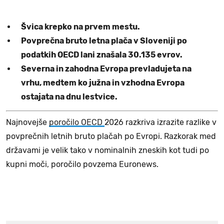
Švica krepko na prvem mestu.
Povprečna bruto letna plača v Sloveniji po
podatkih OECD lani znašala 30.135 evrov.
Severna in zahodna Evropa prevladujeta na
vrhu, medtem ko južna in vzhodna Evropa
ostajata na dnu lestvice.
Najnovejše
poročilo OECD
2026 razkriva izrazite razlike v
povprečnih letnih bruto plačah po Evropi. Razkorak med
državami je velik tako v nominalnih zneskih kot tudi po
kupni moči, poročilo povzema Euronews.