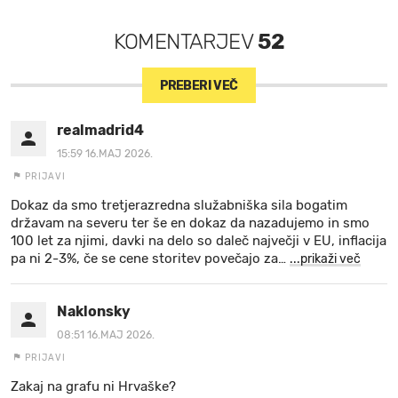
KOMENTARJEV
52
PREBERI VEČ
realmadrid4
15:59 16.MAJ 2026.
PRIJAVI
Dokaz da smo tretjerazredna služabniška sila bogatim
državam na severu ter še en dokaz da nazadujemo in smo
100 let za njimi, davki na delo so daleč največji v EU, inflacija
pa ni 2-3%, če se cene storitev povečajo za
…
...prikaži več
Naklonsky
08:51 16.MAJ 2026.
PRIJAVI
Zakaj na grafu ni Hrvaške?