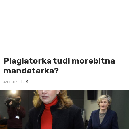
MOJ SANJ
Plagiatorka tudi morebitna
mandatarka?
T. K.
AVTOR