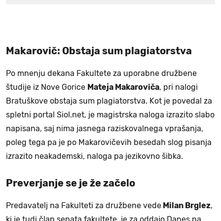
Makarovič: Obstaja sum plagiatorstva
Po mnenju dekana Fakultete za uporabne družbene
študije iz Nove Gorice
Mateja Makaroviča
, pri nalogi
Bratuškove obstaja sum plagiatorstva. Kot je povedal za
spletni portal Siol.net, je magistrska naloga izrazito slabo
napisana, saj nima jasnega raziskovalnega vprašanja,
poleg tega pa je po Makarovičevih besedah slog pisanja
izrazito neakademski, naloga pa jezikovno šibka.
Preverjanje se je že začelo
Predavatelj na Fakulteti za družbene vede
Milan Brglez
,
ki je tudi član senata fakultete, je za oddajo Danes na