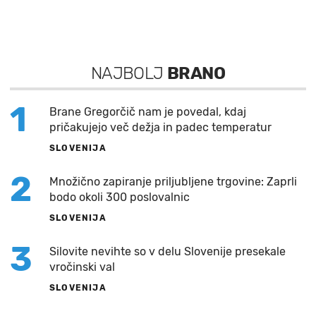
NAJBOLJ
BRANO
1
Brane Gregorčič nam je povedal, kdaj
pričakujejo več dežja in padec temperatur
SLOVENIJA
2
Množično zapiranje priljubljene trgovine: Zaprli
bodo okoli 300 poslovalnic
SLOVENIJA
3
Silovite nevihte so v delu Slovenije presekale
vročinski val
SLOVENIJA