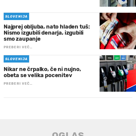
SLOVENIJA
Najprej obljuba, nato hladen tuš:
Nismo izgubili denarja, izgubili
smo zaupanje
PREBERI VEČ…
SLOVENIJA
Nikar ne črpalko, če ni nujno,
obeta se velika pocenitev
PREBERI VEČ…