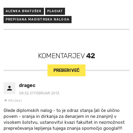
ALENKA BRATUŠEK
PLAGIAT
PREPISANA MAGISTRSKA NALOGA
KOMENTARJEV
42
PREBERI VEČ
dragec
08:52 27.FEBRUAR 2013.
PRIJAVI
Glede diplomskih nalog - to je odraz stanja (ali če ulično
povem - sranja in dirkanja za denarjem in ne znanjm) v
visokem šolstvu, ustanovitvi kvazi fakultet in nezmožnost
preprečevanja lepljenja tujega znanja spomočjo googla!!!!