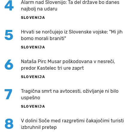
4
Alarm nad Slovenijo: Ta del države bo danes
najbolj na udaru
SLOVENIJA
5
Hrvati se norčujejo iz Slovenske vojske: "Mi jih
bomo morali braniti"
SLOVENIJA
6
Nataša Pirc Musar poškodovana v nesreči,
predor Kastelec tri ure zaprt
SLOVENIJA
7
Tragična smrt na avtocesti, oživljanje ni bilo
uspešno
SLOVENIJA
8
V dolini Soče med razgretimi čakajočimi turisti
izbruhnil pretep