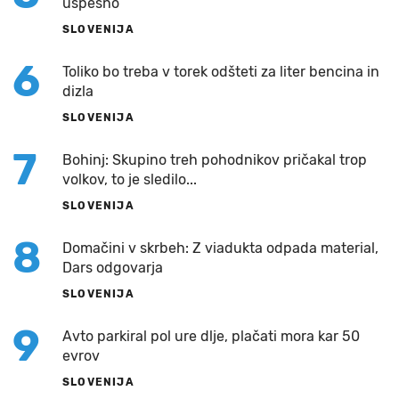
uspešno
SLOVENIJA
6
Toliko bo treba v torek odšteti za liter bencina in
dizla
SLOVENIJA
7
Bohinj: Skupino treh pohodnikov pričakal trop
volkov, to je sledilo...
SLOVENIJA
8
Domačini v skrbeh: Z viadukta odpada material,
Dars odgovarja
SLOVENIJA
9
Avto parkiral pol ure dlje, plačati mora kar 50
evrov
SLOVENIJA