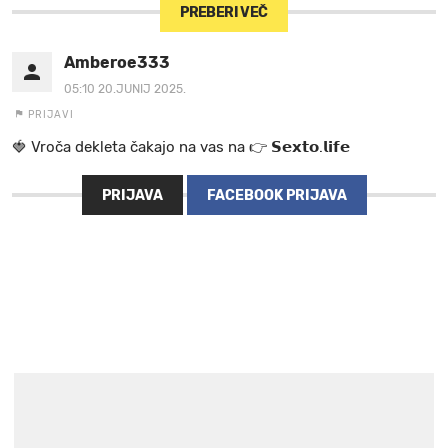
PREBERI VEČ
Amberoe333
05:10 20.JUNIJ 2025.
PRIJAVI
🍓 V r o č a d e k l e t a ča k a jo na va s n a 👉 𝗦𝗲𝘅𝘁𝗼.𝗹𝗶𝗳𝗲
PRIJAVA
FACEBOOK PRIJAVA