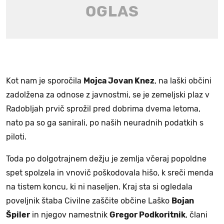
Kot nam je sporočila
Mojca Jovan Knez
, na laški občini
zadolžena za odnose z javnostmi, se je zemeljski plaz v
Radobljah prvič sprožil pred dobrima dvema letoma,
nato pa so ga sanirali, po naših neuradnih podatkih s
piloti.
Toda po dolgotrajnem dežju je zemlja včeraj popoldne
spet spolzela in vnovič poškodovala hišo, k sreči menda
na tistem koncu, ki ni naseljen. Kraj sta si ogledala
poveljnik štaba Civilne zaščite občine Laško
Bojan
Špiler
in njegov namestnik
Gregor Podkoritnik
, člani