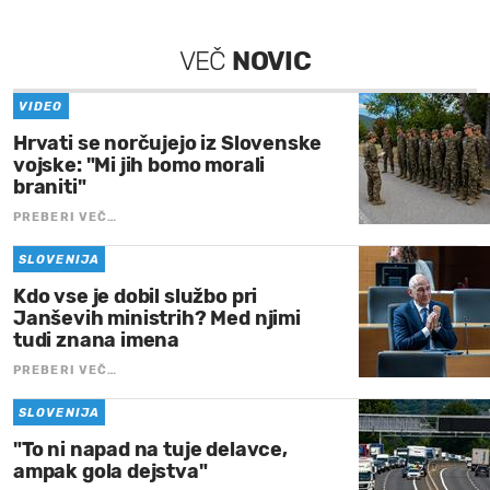
VEČ
NOVIC
VIDEO
Hrvati se norčujejo iz Slovenske
vojske: "Mi jih bomo morali
braniti"
PREBERI VEČ…
SLOVENIJA
Kdo vse je dobil službo pri
Janševih ministrih? Med njimi
tudi znana imena
PREBERI VEČ…
SLOVENIJA
"To ni napad na tuje delavce,
ampak gola dejstva"