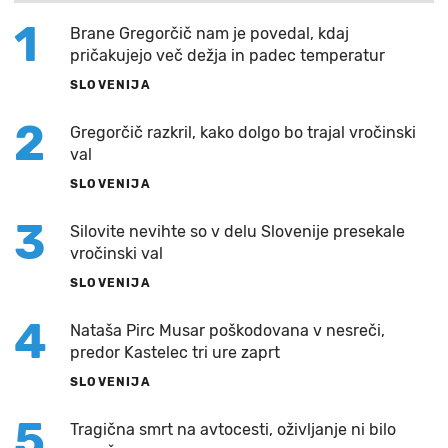
1
Brane Gregorčič nam je povedal, kdaj
pričakujejo več dežja in padec temperatur
SLOVENIJA
2
Gregorčič razkril, kako dolgo bo trajal vročinski
val
SLOVENIJA
3
Silovite nevihte so v delu Slovenije presekale
vročinski val
SLOVENIJA
4
Nataša Pirc Musar poškodovana v nesreči,
predor Kastelec tri ure zaprt
SLOVENIJA
5
Tragična smrt na avtocesti, oživljanje ni bilo