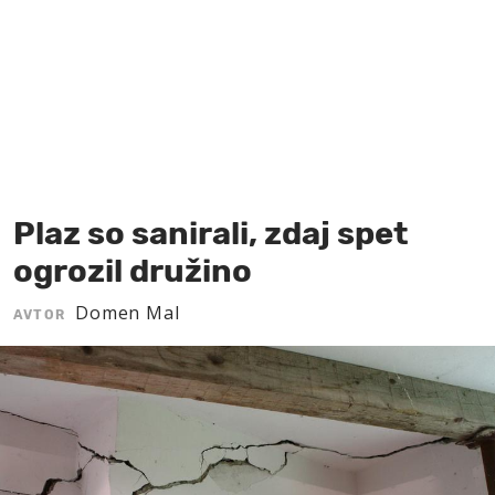
MOJ SANJ
Plaz so sanirali, zdaj spet
ogrozil družino
Domen Mal
AVTOR