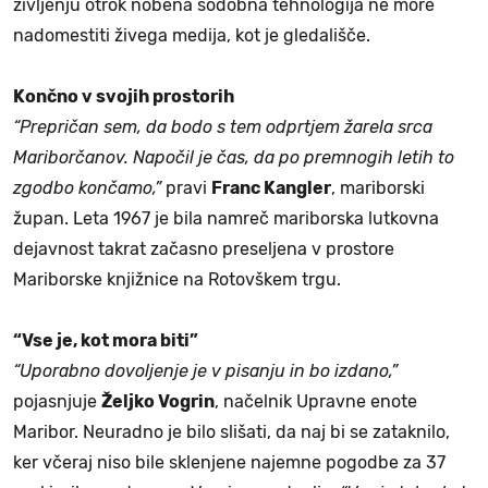
življenju otrok nobena sodobna tehnologija ne more
nadomestiti živega medija, kot je gledališče.
Končno v svojih prostorih
“Prepričan sem, da bodo s tem odprtjem žarela srca
Mariborčanov. Napočil je čas, da po premnogih letih to
zgodbo končamo,”
pravi
Franc Kangler
, mariborski
župan. Leta 1967 je bila namreč mariborska lutkovna
dejavnost takrat začasno preseljena v prostore
Mariborske knjižnice na Rotovškem trgu.
“Vse je, kot mora biti”
“Uporabno dovoljenje je v pisanju in bo izdano,”
pojasnjuje
Željko Vogrin
, načelnik Upravne enote
Maribor. Neuradno je bilo slišati, da naj bi se zataknilo,
ker včeraj niso bile sklenjene najemne pogodbe za 37