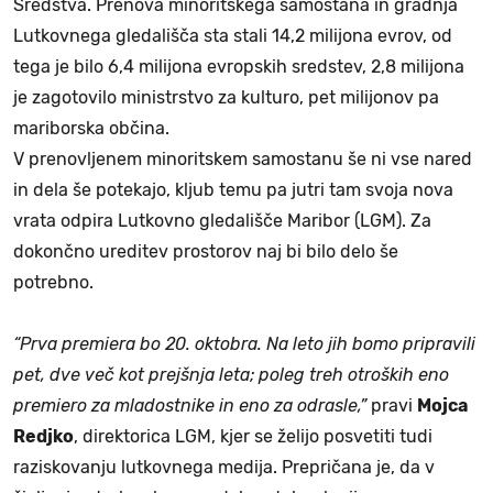
Sredstva. Prenova minoritskega samostana in gradnja
Lutkovnega gledališča sta stali 14,2 milijona evrov, od
tega je bilo 6,4 milijona evropskih sredstev, 2,8 milijona
je zagotovilo ministrstvo za kulturo, pet milijonov pa
mariborska občina.
V prenovljenem minoritskem samostanu še ni vse nared
in dela še potekajo, kljub temu pa jutri tam svoja nova
vrata odpira Lutkovno gledališče Maribor (LGM). Za
dokončno ureditev prostorov naj bi bilo delo še
potrebno.
“Prva premiera bo 20. oktobra. Na leto jih bomo pripravili
pet, dve več kot prejšnja leta; poleg treh otroških eno
premiero za mladostnike in eno za odrasle,”
pravi
Mojca
Redjko
, direktorica LGM, kjer se želijo posvetiti tudi
raziskovanju lutkovnega medija. Prepričana je, da v