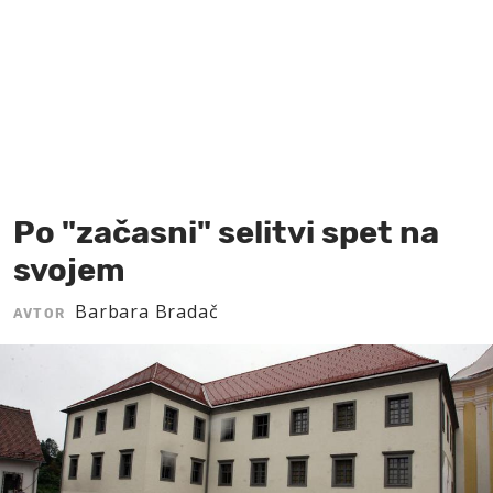
MOJ SANJ
Po "začasni" selitvi spet na
svojem
Barbara Bradač
AVTOR