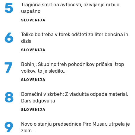
5
Tragična smrt na avtocesti, oživljanje ni bilo
uspešno
SLOVENIJA
6
Toliko bo treba v torek odšteti za liter bencina in
dizla
SLOVENIJA
7
Bohinj: Skupino treh pohodnikov pričakal trop
volkov, to je sledilo...
SLOVENIJA
8
Domačini v skrbeh: Z viadukta odpada material,
Dars odgovarja
SLOVENIJA
9
Novo o stanju predsednice Pirc Musar, utrpela je
zlom ...