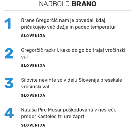
NAJBOLJ
BRANO
1
Brane Gregorčič nam je povedal, kdaj
pričakujejo več dežja in padec temperatur
SLOVENIJA
2
Gregorčič razkril, kako dolgo bo trajal vročinski
val
SLOVENIJA
3
Silovite nevihte so v delu Slovenije presekale
vročinski val
SLOVENIJA
4
Nataša Pirc Musar poškodovana v nesreči,
predor Kastelec tri ure zaprt
SLOVENIJA