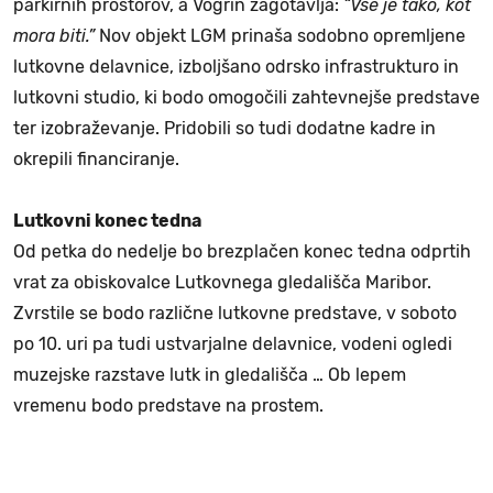
parkirnih prostorov, a Vogrin zagotavlja:
“Vse je tako, kot
mora biti.”
Nov objekt LGM prinaša sodobno opremljene
lutkovne delavnice, izboljšano odrsko infrastrukturo in
lutkovni studio, ki bodo omogočili zahtevnejše predstave
ter izobraževanje. Pridobili so tudi dodatne kadre in
okrepili financiranje.
Lutkovni konec tedna
Od petka do nedelje bo brezplačen konec tedna odprtih
vrat za obiskovalce Lutkovnega gledališča Maribor.
Zvrstile se bodo različne lutkovne predstave, v soboto
po 10. uri pa tudi ustvarjalne delavnice, vodeni ogledi
muzejske razstave lutk in gledališča … Ob lepem
vremenu bodo predstave na prostem.