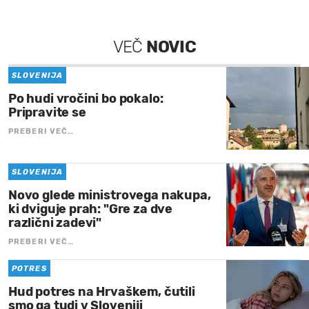
VEČ
NOVIC
SLOVENIJA
Po hudi vročini bo pokalo:
Pripravite se
PREBERI VEČ…
SLOVENIJA
Novo glede ministrovega nakupa,
ki dviguje prah: "Gre za dve
različni zadevi"
PREBERI VEČ…
POTRES
Hud potres na Hrvaškem, čutili
smo ga tudi v Sloveniji