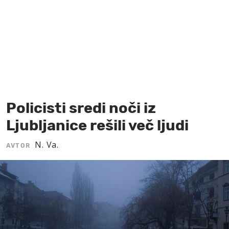
MOJ SANJ
Policisti sredi noči iz
Ljubljanice rešili več ljudi
N. Va.
AVTOR