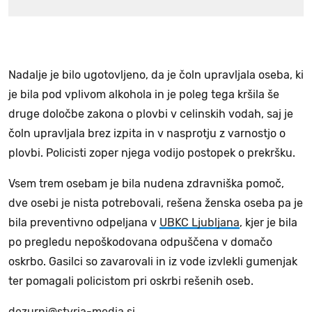
Nadalje je bilo ugotovljeno, da je čoln upravljala oseba, ki
je bila pod vplivom alkohola in je poleg tega kršila še
druge določbe zakona o plovbi v celinskih vodah, saj je
čoln upravljala brez izpita in v nasprotju z varnostjo o
plovbi. Policisti zoper njega vodijo postopek o prekršku.
Vsem trem osebam je bila nudena zdravniška pomoč,
dve osebi je nista potrebovali, rešena ženska oseba pa je
bila preventivno odpeljana v
UBKC Ljubljana
, kjer je bila
po pregledu nepoškodovana odpuščena v domačo
oskrbo. Gasilci so zavarovali in iz vode izvlekli gumenjak
ter pomagali policistom pri oskrbi rešenih oseb.
dezurni@styria-media.si