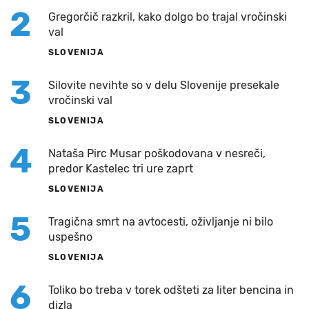
2
Gregorčič razkril, kako dolgo bo trajal vročinski
val
SLOVENIJA
3
Silovite nevihte so v delu Slovenije presekale
vročinski val
SLOVENIJA
4
Nataša Pirc Musar poškodovana v nesreči,
predor Kastelec tri ure zaprt
SLOVENIJA
5
Tragična smrt na avtocesti, oživljanje ni bilo
uspešno
SLOVENIJA
6
Toliko bo treba v torek odšteti za liter bencina in
dizla