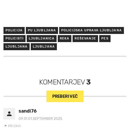
POLICIJA
PU LJUBLJANA
POLICIJSKA UPRAVA LJUBLJANA
POLICISTI
LJUBLJANICA
REKA
REŠEVANJE
PES
LJUBLJANA
LJUBLJANA
KOMENTARJEV
3
PREBERI VEČ
sandi76
09:31 01.SEPTEMBER 2025.
PRIJAVI