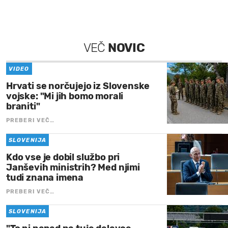
VEČ
NOVIC
VIDEO
Hrvati se norčujejo iz Slovenske
vojske: "Mi jih bomo morali
braniti"
PREBERI VEČ…
SLOVENIJA
Kdo vse je dobil službo pri
Janševih ministrih? Med njimi
tudi znana imena
PREBERI VEČ…
SLOVENIJA