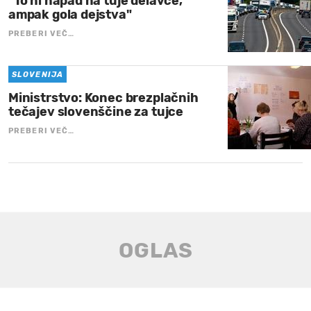
"To ni napad na tuje delavce,
ampak gola dejstva"
PREBERI VEČ…
SLOVENIJA
Ministrstvo: Konec brezplačnih
tečajev slovenščine za tujce
PREBERI VEČ…