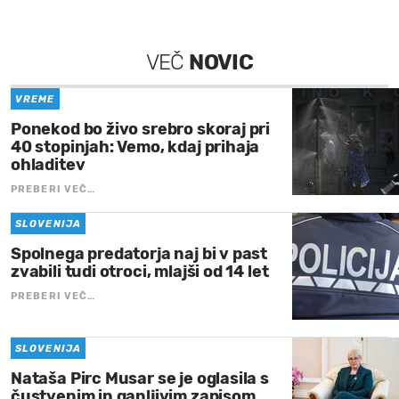
VEČ
NOVIC
VREME
Ponekod bo živo srebro skoraj pri
40 stopinjah: Vemo, kdaj prihaja
ohladitev
PREBERI VEČ…
SLOVENIJA
Spolnega predatorja naj bi v past
zvabili tudi otroci, mlajši od 14 let
PREBERI VEČ…
SLOVENIJA
Nataša Pirc Musar se je oglasila s
čustvenim in ganljivim zapisom