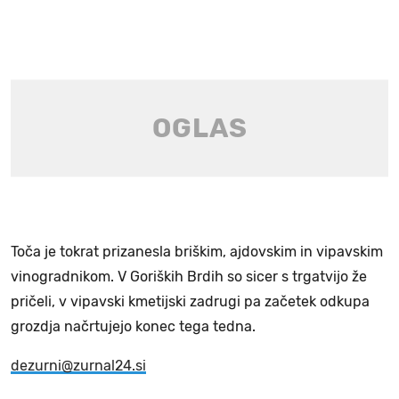
Toča je tokrat prizanesla briškim, ajdovskim in vipavskim
vinogradnikom. V Goriških Brdih so sicer s trgatvijo že
pričeli, v vipavski kmetijski zadrugi pa začetek odkupa
grozdja načrtujejo konec tega tedna.
dezurni@zurnal24.si