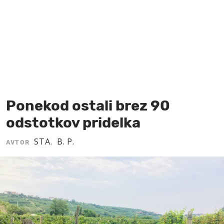
MOJ SANJ
Ponekod ostali brez 90
odstotkov pridelka
STA
B. P.
AVTOR
,