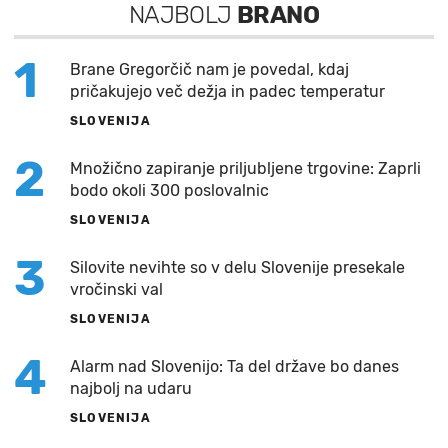
NAJBOLJ
BRANO
1
Brane Gregorčič nam je povedal, kdaj
pričakujejo več dežja in padec temperatur
SLOVENIJA
2
Množično zapiranje priljubljene trgovine: Zaprli
bodo okoli 300 poslovalnic
SLOVENIJA
3
Silovite nevihte so v delu Slovenije presekale
vročinski val
SLOVENIJA
4
Alarm nad Slovenijo: Ta del države bo danes
najbolj na udaru
SLOVENIJA