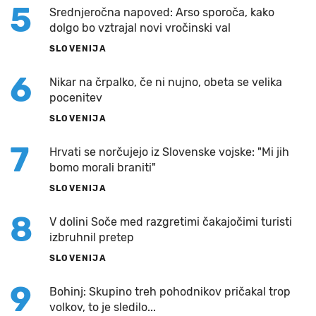
5
Srednjeročna napoved: Arso sporoča, kako
dolgo bo vztrajal novi vročinski val
SLOVENIJA
6
Nikar na črpalko, če ni nujno, obeta se velika
pocenitev
SLOVENIJA
7
Hrvati se norčujejo iz Slovenske vojske: "Mi jih
bomo morali braniti"
SLOVENIJA
8
V dolini Soče med razgretimi čakajočimi turisti
izbruhnil pretep
SLOVENIJA
9
Bohinj: Skupino treh pohodnikov pričakal trop
volkov, to je sledilo...