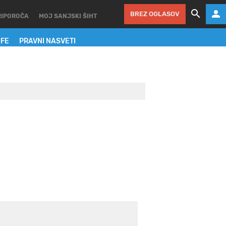
BREZ OGLASOV
RIPOROČA
MOJ SANJSKI ŠIHT
IFE
PRAVNI NASVETI