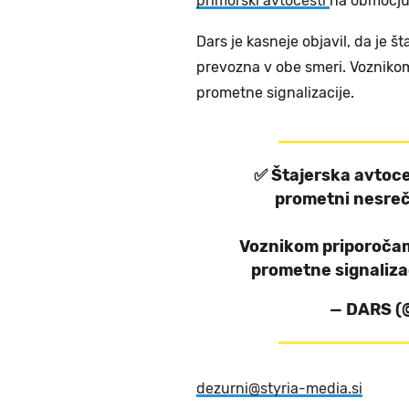
primorski avtocesti
na območju
Dars je kasneje objavil, da je 
prevozna v obe smeri. Vozniko
prometne signalizacije.
✅ Štajerska avtoce
prometni nesreč
Voznikom priporočam
prometne signalizac
— DARS 
dezurni@styria-media.si