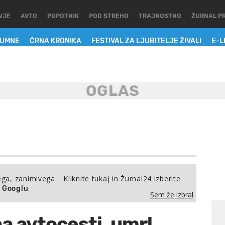
VJE
AVTO
POPOTNIK
POD STREHO
TRAJNOSTNO
ŽURNAL P
LUMNE
ČRNA KRONIKA
FESTIVAL ZA LJUBITELJE ŽIVALI
E-L
ega, zanimivega… Kliknite tukaj in Žurnal24 izberite
.
a Googlu
Sem že izbral
a avtocesti, umrl