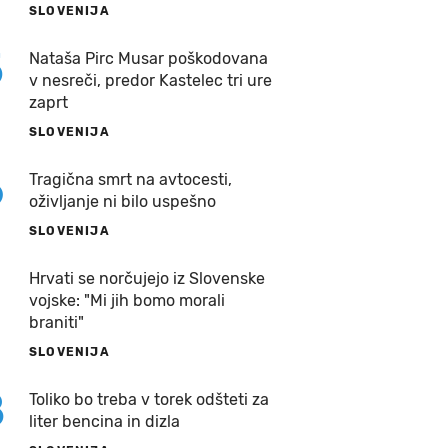
SLOVENIJA
5
Nataša Pirc Musar poškodovana
v nesreči, predor Kastelec tri ure
zaprt
SLOVENIJA
6
Tragična smrt na avtocesti,
oživljanje ni bilo uspešno
SLOVENIJA
7
Hrvati se norčujejo iz Slovenske
vojske: "Mi jih bomo morali
braniti"
SLOVENIJA
8
Toliko bo treba v torek odšteti za
liter bencina in dizla