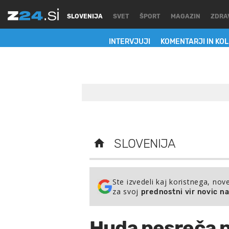
SLOVENIJA
SVET
ŠPORT
MAGAZIN
ZDRA
INTERVJUJI
KOMENTARJI IN KO
SLOVENIJA
Ste izvedeli kaj koristnega, nov
za svoj
prednostni vir novic n
Huda nesreča n