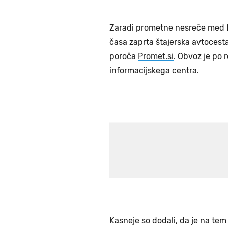
Zaradi prometne nesreče med Luk
časa zaprta štajerska avtocesta,
poroča
Promet.si
. Obvoz je po 
informacijskega centra.
Kasneje so dodali, da je na te