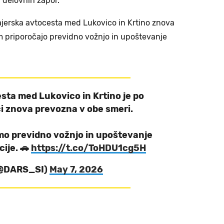
 delovnih zapor.
štajerska avtocesta med Lukovico in Krtino znova
m priporočajo previdno vožnjo in upoštevanje
sta med Lukovico in Krtino je po
i znova prevozna v obe smeri.
o previdno vožnjo in upoštevanje
ije. 🚗
https://t.co/ToHDU1cg5H
(@DARS_SI)
May 7, 2026