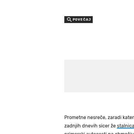
POVEČAJ
Prometne nesreče, zaradi kateri
zadnjih dnevih sicer že
stalnic