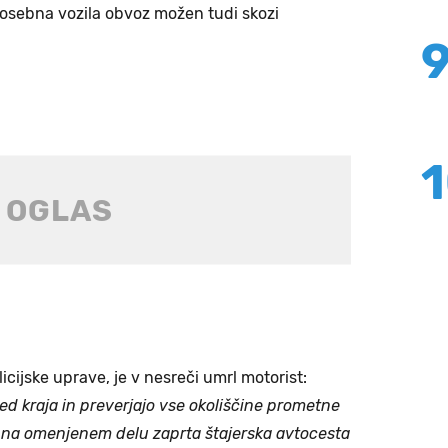
za osebna vozila obvoz možen tudi skozi
licijske uprave, je v nesreči umrl motorist:
gled kraja in preverjajo vse okoliščine prometne
 na omenjenem delu zaprta štajerska avtocesta