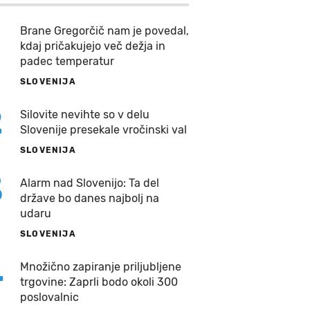
Brane Gregorčič nam je povedal,
kdaj pričakujejo več dežja in
padec temperatur
SLOVENIJA
2
Silovite nevihte so v delu
Slovenije presekale vročinski val
SLOVENIJA
3
Alarm nad Slovenijo: Ta del
države bo danes najbolj na
udaru
SLOVENIJA
4
Množično zapiranje priljubljene
trgovine: Zaprli bodo okoli 300
poslovalnic