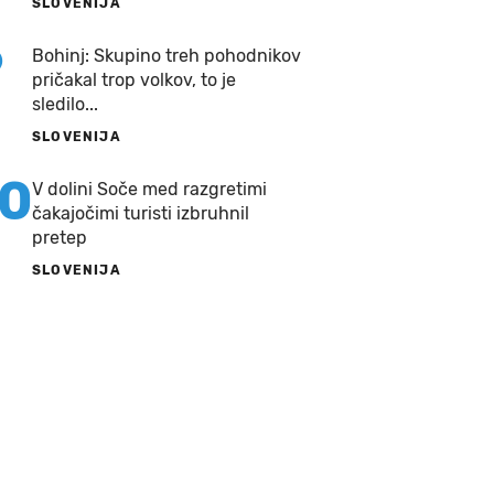
SLOVENIJA
9
Bohinj: Skupino treh pohodnikov
pričakal trop volkov, to je
sledilo...
SLOVENIJA
10
V dolini Soče med razgretimi
čakajočimi turisti izbruhnil
pretep
SLOVENIJA