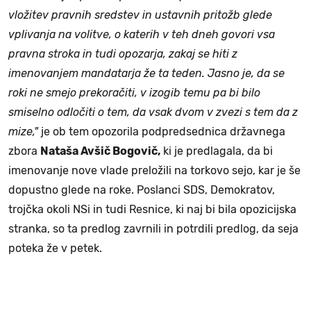
vložitev pravnih sredstev in ustavnih pritožb glede
vplivanja na volitve, o katerih v teh dneh govori vsa
pravna stroka in tudi opozarja, zakaj se hiti z
imenovanjem mandatarja že ta teden. Jasno je, da se
roki ne smejo prekoračiti, v izogib temu pa bi bilo
smiselno odločiti o tem, da vsak dvom v zvezi s tem da z
mize,"
je ob tem opozorila podpredsednica državnega
zbora
Nataša Avšič Bogovič,
ki je predlagala, da bi
imenovanje nove vlade preložili na torkovo sejo, kar je še
dopustno glede na roke. Poslanci SDS, Demokratov,
trojčka okoli NSi in tudi Resnice, ki naj bi bila opozicijska
stranka, so ta predlog zavrnili in potrdili predlog, da seja
poteka že v petek.