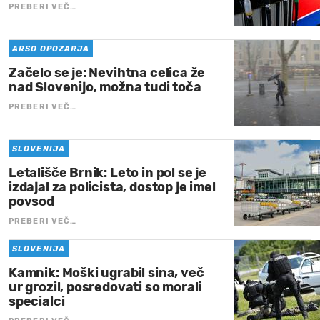
PREBERI VEČ…
ARSO OPOZARJA
Začelo se je: Nevihtna celica že
nad Slovenijo, možna tudi toča
PREBERI VEČ…
SLOVENIJA
Letališče Brnik: Leto in pol se je
izdajal za policista, dostop je imel
povsod
PREBERI VEČ…
SLOVENIJA
Kamnik: Moški ugrabil sina, več
ur grozil, posredovati so morali
specialci