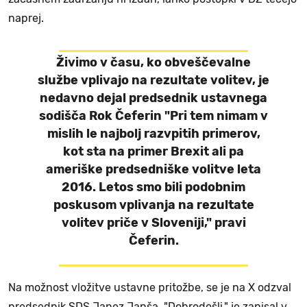
naprej.
Živimo v času, ko obveščevalne
službe vplivajo na rezultate volitev, je
nedavno dejal predsednik ustavnega
sodišča Rok Čeferin "Pri tem nimam v
mislih le najbolj razvpitih primerov,
kot sta na primer Brexit ali pa
ameriške predsedniške volitve leta
2016. Letos smo bili podobnim
poskusom vplivanja na rezultate
volitev priče v Sloveniji," pravi
Čeferin.
Na možnost vložitve ustavne pritožbe, se je na X odzval
predsednik SDS Janez Janša. "Dobrodošli," je zapisal v