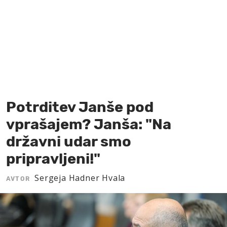
MOJ SANJ
Potrditev Janše pod
vprašajem? Janša: "Na
državni udar smo
pripravljeni!"
Sergeja Hadner Hvala
AVTOR