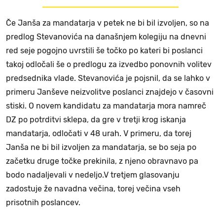
Če Janša za mandatarja v petek ne bi bil izvoljen, so na
predlog Stevanovića na današnjem kolegiju na dnevni
red seje pogojno uvrstili še točko po kateri bi poslanci
takoj odločali še o predlogu za izvedbo ponovnih volitev
predsednika vlade. Stevanovića je pojsnil, da se lahko v
primeru Janševe neizvolitve poslanci znajdejo v časovni
stiski. O novem kandidatu za mandatarja mora namreč
DZ po potrditvi sklepa, da gre v tretji krog iskanja
mandatarja, odločati v 48 urah. V primeru, da torej
Janša ne bi bil izvoljen za mandatarja, se bo seja po
začetku druge točke prekinila, z njeno obravnavo pa
bodo nadaljevali v nedeljo.V tretjem glasovanju
zadostuje že navadna večina, torej večina vseh
prisotnih poslancev.