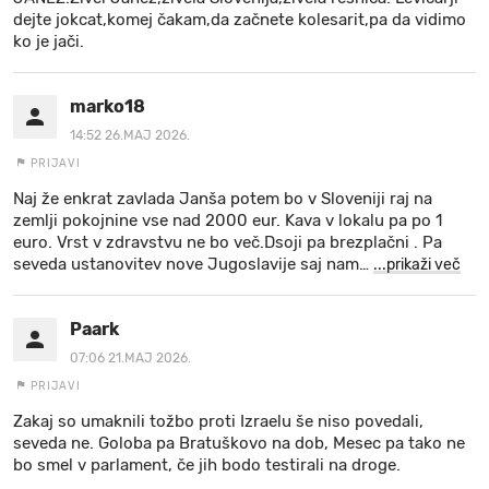
dejte jokcat,komej čakam,da začnete kolesarit,pa da vidimo
ko je jači.
marko18
14:52 26.MAJ 2026.
PRIJAVI
Naj že enkrat zavlada Janša potem bo v Sloveniji raj na
zemlji pokojnine vse nad 2000 eur. Kava v lokalu pa po 1
euro. Vrst v zdravstvu ne bo več.Dsoji pa brezplačni . Pa
seveda ustanovitev nove Jugoslavije saj nam
…
...prikaži več
Paark
07:06 21.MAJ 2026.
PRIJAVI
Zakaj so umaknili tožbo proti Izraelu še niso povedali,
seveda ne. Goloba pa Bratuškovo na dob, Mesec pa tako ne
bo smel v parlament, če jih bodo testirali na droge.