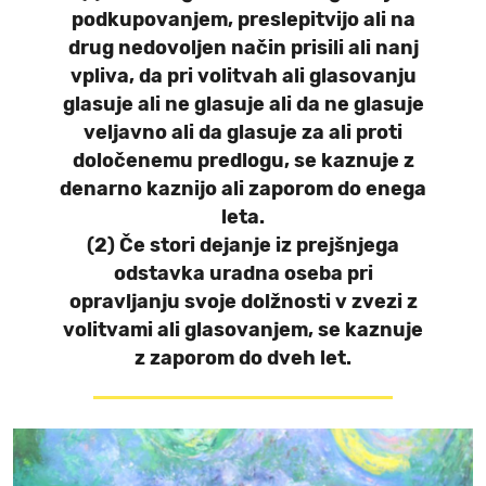
podkupovanjem, preslepitvijo ali na
drug nedovoljen način prisili ali nanj
vpliva, da pri volitvah ali glasovanju
glasuje ali ne glasuje ali da ne glasuje
veljavno ali da glasuje za ali proti
določenemu predlogu, se kaznuje z
denarno kaznijo ali zaporom do enega
leta.
(2) Če stori dejanje iz prejšnjega
odstavka uradna oseba pri
opravljanju svoje dolžnosti v zvezi z
volitvami ali glasovanjem, se kaznuje
z zaporom do dveh let.