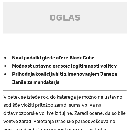
Novi podatki glede afere Black Cube
Možnost ustavne presoje legitimnosti volitev
Prihodnja koalicija hiti z imenovanjem Janeza
Janše za mandatarja
V petek se izteče rok, do katerega je možno na ustavno
sodišče vložiti pritožbo zaradi suma vpliva na
državnozborske volitve iz tujine. Zaradi ocene, da so bile
volitve zaradi vpletanja izraelske paraobveščevalne
agencije Black Cube protiustavne in jih je treba