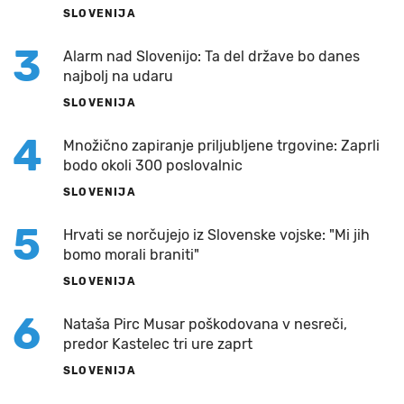
SLOVENIJA
3
Alarm nad Slovenijo: Ta del države bo danes
najbolj na udaru
SLOVENIJA
4
Množično zapiranje priljubljene trgovine: Zaprli
bodo okoli 300 poslovalnic
SLOVENIJA
5
Hrvati se norčujejo iz Slovenske vojske: "Mi jih
bomo morali braniti"
SLOVENIJA
6
Nataša Pirc Musar poškodovana v nesreči,
predor Kastelec tri ure zaprt
SLOVENIJA