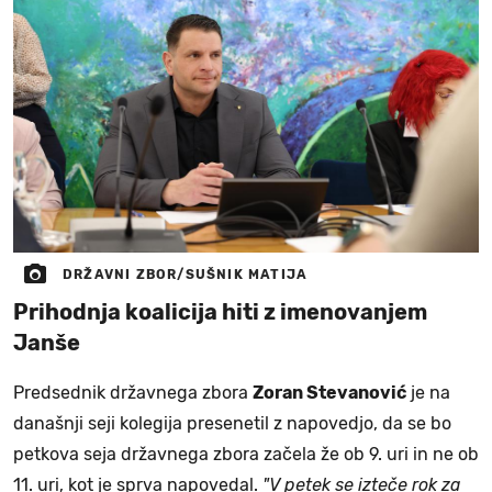
DRŽAVNI ZBOR/SUŠNIK MATIJA
Prihodnja koalicija hiti z imenovanjem
Janše
Predsednik državnega zbora
Zoran Stevanović
je na
današnji seji kolegija presenetil z napovedjo, da se bo
petkova seja državnega zbora začela že ob 9. uri in ne ob
11. uri, kot je sprva napovedal.
"V petek se izteče rok za