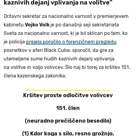
kaznivih dejanj vplivanja na volitve"
Državni sekretar za nacionalno varnost v premierjevem
kabinetu
Vojko Volk
je po današnji seji sekretariata
Sveta za nacionalno varnost, ki je bil sklican po tem, ko
je policija
prejela poročilo o forenzičnem pregledu
posnetkov v aferi Black Cube, sporočil, da gre za
utemeljene sume hudih kaznivih dejanj vplivanja
na volitve in voljo volivcev. Šlo naj bi torej za kršitev 151.
člena kazenskega zakonika.
Kršitev proste odločitve volivcev
151. člen
(neuradno prečiščeno besedilo)
(1) Kdor koga s silo, resno grožnjo,