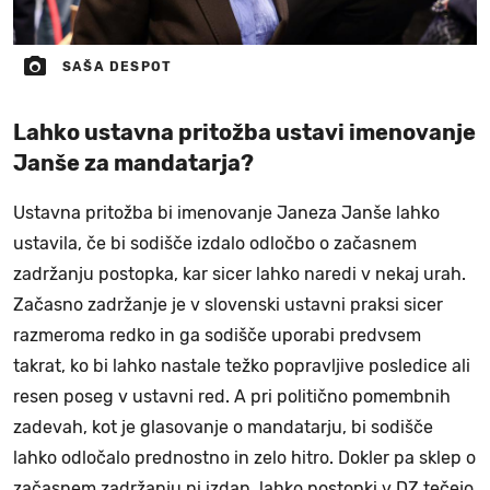
SAŠA DESPOT
Lahko ustavna pritožba ustavi imenovanje
Janše za mandatarja?
Ustavna pritožba bi imenovanje Janeza Janše lahko
ustavila, če bi sodišče izdalo odločbo o začasnem
zadržanju postopka, kar sicer lahko naredi v nekaj urah.
Začasno zadržanje je v slovenski ustavni praksi sicer
razmeroma redko in ga sodišče uporabi predvsem
takrat, ko bi lahko nastale težko popravljive posledice ali
resen poseg v ustavni red. A pri politično pomembnih
zadevah, kot je glasovanje o mandatarju, bi sodišče
lahko odločalo prednostno in zelo hitro. Dokler pa sklep o
začasnem zadržanju ni izdan, lahko postopki v DZ tečejo