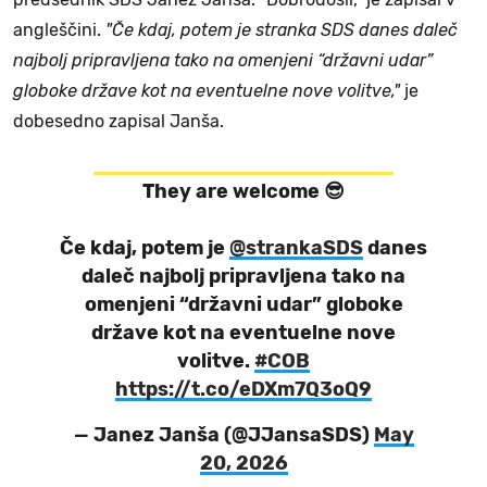
angleščini.
"Če kdaj, potem je stranka SDS danes daleč
najbolj pripravljena tako na omenjeni “državni udar”
globoke države kot na eventuelne nove volitve,"
je
dobesedno zapisal Janša.
They are welcome 😎
Če kdaj, potem je
@strankaSDS
danes
daleč najbolj pripravljena tako na
omenjeni “državni udar” globoke
države kot na eventuelne nove
volitve.
#COB
https://t.co/eDXm7Q3oQ9
— Janez Janša (@JJansaSDS)
May
20, 2026