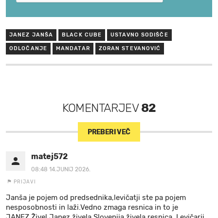
JANEZ JANŠA
BLACK CUBE
USTAVNO SODIŠČE
ODLOČANJE
MANDATAR
ZORAN STEVANOVIĆ
KOMENTARJEV
82
PREBERI VEČ
matej572
08:48 14.JUNIJ 2026.
PRIJAVI
Janša je pojem od predsednika,levičatji ste pa pojem
nesposobnosti in laži.Vedno zmaga resnica in to je
JANEZ.Živel Janez,živela Slovenija,živela resnica. Levičarji