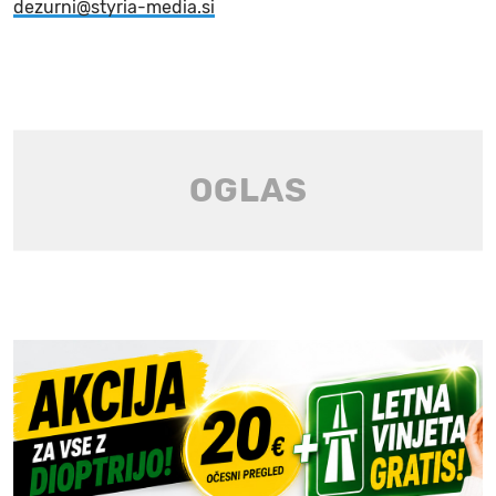
dezurni@styria-media.si