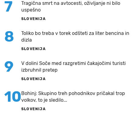
7
Tragična smrt na avtocesti, oživljanje ni bilo
uspešno
SLOVENIJA
8
Toliko bo treba v torek odšteti za liter bencina in
dizla
SLOVENIJA
9
V dolini Soče med razgretimi čakajočimi turisti
izbruhnil pretep
SLOVENIJA
10
Bohinj: Skupino treh pohodnikov pričakal trop
volkov, to je sledilo...
SLOVENIJA